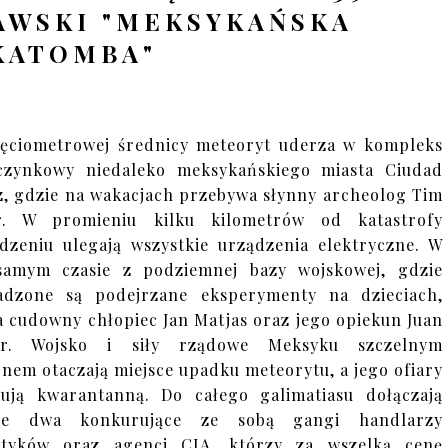
AWSKI "MEKSYKAŃSKA
KATOMBA"
ięciometrowej średnicy meteoryt uderza w kompleks
czynkowy niedaleko meksykańskiego miasta Ciudad
z, gdzie na wakacjach przebywa słynny archeolog Tim
r. W promieniu kilku kilometrów od katastrofy
dzeniu ulegają wszystkie urządzenia elektryczne. W
samym czasie z podziemnej bazy wojskowej, gdzie
adzone są podejrzane eksperymenty na dzieciach,
a cudowny chłopiec Jan Matjas oraz jego opiekun Juan
er. Wojsko i siły rządowe Meksyku szczelnym
nem otaczają miejsce upadku meteorytu, a jego ofiary
ują kwarantanną. Do całego galimatiasu dołączają
cze dwa konkurujące ze sobą gangi handlarzy
otyków oraz agenci CIA, którzy za wszelką cenę