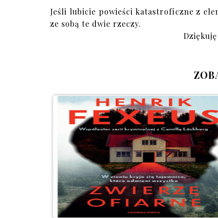
Jeśli lubicie powieści katastroficzne z e
ze sobą te dwie rzeczy.
Dziękuję
ZOB