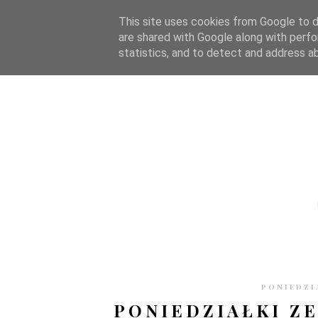
STRONA GŁÓWNA
WSPÓŁPRACA
RECENZJE
O S
This site uses cookies from Google to de
are shared with Google along with perfo
statistics, and to detect and address a
PONIEDZI
PONIEDZIAŁKI ZE