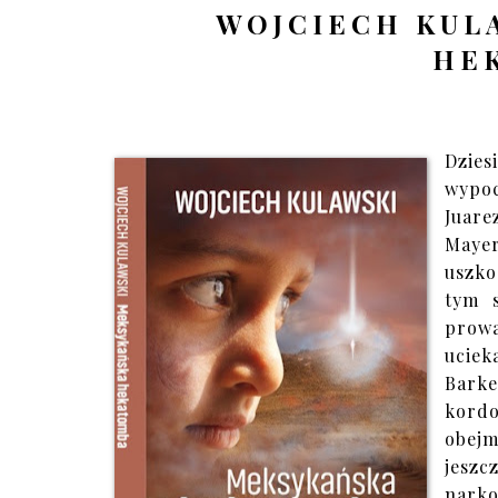
WOJCIECH KUL
HE
Dzies
wypo
Juare
Maye
uszko
tym 
prow
uciek
Bark
kordo
obejm
jesz
nark