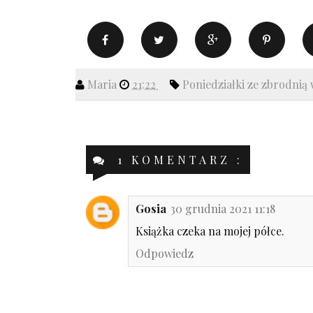
Maria
21:22
Poniedziałki ze zbrodnią 
1 KOMENTARZ :
Gosia
30 grudnia 2021 11:18
Książka czeka na mojej półce.
Odpowiedz