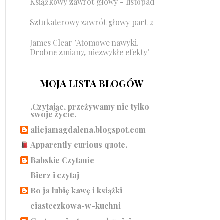
Książkowy zawrót głowy - listopad
Sztukaterowy zawrót głowy part 2
James Clear "Atomowe nawyki.
Drobne zmiany, niezwykłe efekty"
MOJA LISTA BLOGÓW
.Czytając, przeżywamy nie tylko
swoje życie.
alicjamagdalena.blogspot.com
Apparently curious quote.
Babskie Czytanie
Bierz i czytaj
Bo ja lubię kawę i książki
ciasteczkowa-w-kuchni