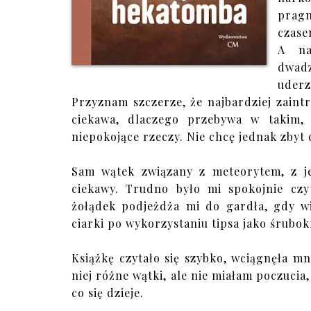
pragn
czase
A na
dwadz
uderz
Przyznam szczerze, że najbardziej zain
ciekawa, dlaczego przebywa w takim,
niepokojące rzeczy. Nie chcę jednak zbyt
Sam wątek związany z meteorytem, z j
ciekawy. Trudno było mi spokojnie czy
żołądek podjeżdża mi do gardła, gdy wi
ciarki po wykorzystaniu tipsa jako śrubok
Książkę czytało się szybko, wciągnęła m
niej różne wątki, ale nie miałam poczucia,
co się dzieje.