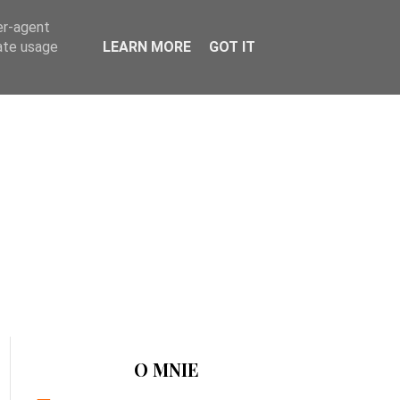
er-agent
rate usage
LEARN MORE
GOT IT
O MNIE