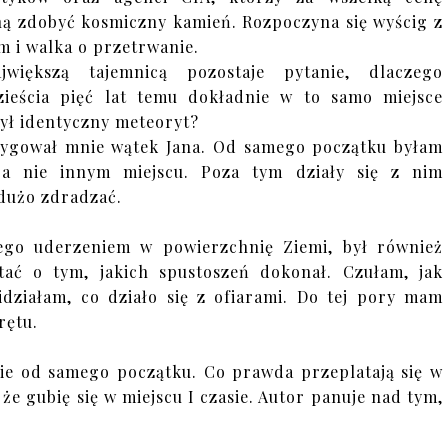
ą zdobyć kosmiczny kamień. Rozpoczyna się wyścig z
m i walka o przetrwanie.
jwiększą tajemnicą pozostaje pytanie, dlaczego
ieścia pięć lat temu dokładnie w to samo miejsce
ył identyczny meteoryt?
trygował mnie wątek Jana. Od samego początku byłam
 a nie innym miejscu. Poza tym działy się z nim
 dużo zdradzać.
ego uderzeniem w powierzchnię Ziemi, był również
tać o tym, jakich spustoszeń dokonał. Czułam, jak
działam, co działo się z ofiarami. Do tej pory mam
rętu.
nie od samego początku. Co prawda przeplatają się w
 że gubię się w miejscu I czasie. Autor panuje nad tym,