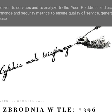
TRONIE
KONTAKT
CZYTELNIA PO GODZINACH
liver its services and to analyze traffic. Your IP address and us
rmance and security metrics to ensure quality of service, gene
buse.
AŁEK, 27 GRUDNIA 2021
 ZBRODNIĄ W TLE: #396