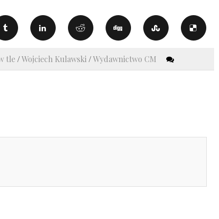
w tle
/
Wojciech Kulawski
/
Wydawnictwo CM