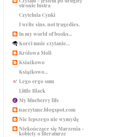
Czytam - jestem po drugiej
stronie lustra
Czytelnia Cynki
I write sins, not tragedies.
In my world of books...
Korci mnie czytanie...
Królowa Moli
Ksiażkowo
Książkowo...
Lego ergo sum
Little Black
My blueberry life
naczytane.blogspot.com
Nic lepszego nie wymyślę
Niekończące się Marzenia -
kobiety o literaturze