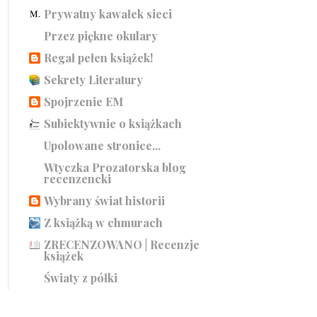
Prywatny kawałek sieci
Przez piękne okulary
Regał pełen książek!
Sekrety Literatury
Spojrzenie EM
Subiektywnie o książkach
Upolowane stronice...
Wtyczka Prozatorska blog
recenzencki
Wybrany świat historii
Z książką w chmurach
ZRECENZOWANO | Recenzje
książek
Światy z półki