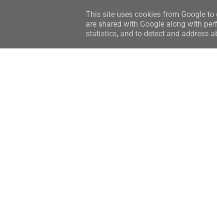
This site uses cookies from Google to d
are shared with Google along with perf
statistics, and to detect and address a