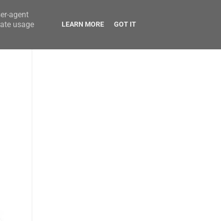
ser-agent
rate usage
LEARN MORE
GOT IT