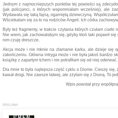
Jednym z najmocniejszych punktów tej powieści są zdecydo
(jak policjanci, o których wspomniałam wcześniej), ale ż
Wydawała się taką fajną, ogarniętą dziewczyną. Współczułam j
Wściekałam się za to na rodziców Angeli. Ich córka zachowywał
Były też fragmenty, w trakcie czytania których czułam ciark
Nie wiem, jak zachowałabym się, gdyby ktoś taki pojawił s
nim czuję dreszcze.
Akcja może i nie mknie na złamanie karku, ale dzieje się 
zakończeniu. Główna intryga może i nie była jakoś bardzo s
książkę z zapartym tchem i nie potrafiłam się od niej oderwać.
Dla mnie to była najlepsza część cyklu o Dionie. Cieszę się,
kawał drogi. Nie zawsze łatwej, ale zżyłam się z Dioną. To je
Wpis powstał przy współpr