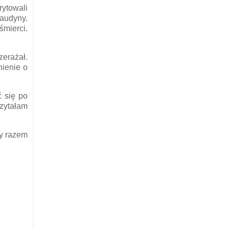
rytowali
laudyny.
śmierci.
zerażał.
nienie o
ć się po
Czytałam
my razem