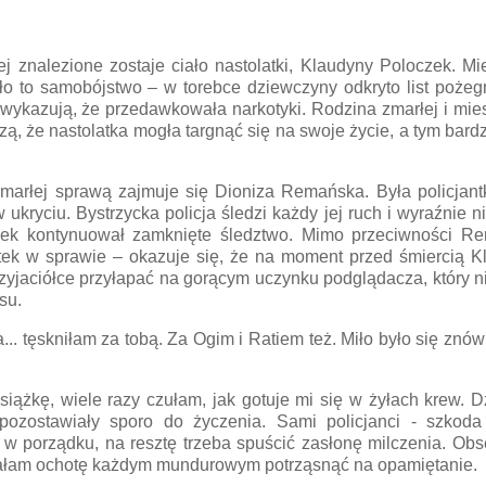
ej znalezione zostaje ciało nastolatki, Klaudyny Poloczek. M
yło to samobójstwo – w torebce dziewczyny odkryto list pożeg
k wykazują, że przedawkowała narkotyki. Rodzina zmarłej i mi
zą, że nastolatka mogła targnąć się na swoje życie, a tym bardz
zmarłej sprawą zajmuje się Dioniza Remańska. Była policjan
 ukryciu. Bystrzycka policja śledzi każdy jej ruch i wyraźnie n
wiek kontynuował zamknięte śledztwo. Mimo przeciwności R
ek w sprawie – okazuje się, że na moment przed śmiercią K
zyjaciółce przyłapać na gorącym uczynku podglądacza, który n
su.
... tęskniłam za tobą. Za Ogim i Ratiem też. Miło było się znó
siążkę, wiele razy czułam, jak gotuje mi się w żyłach krew. D
 pozostawiały sporo do życzenia. Sami policjanci - szkoda
ł w porządku, na resztę trzeba spuścić zasłonę milczenia. Ob
 miałam ochotę każdym mundurowym potrząsnąć na opamiętanie.