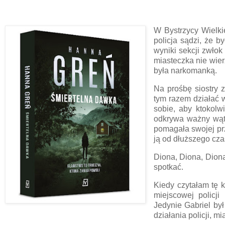
W Bystrzycy Wielki
policja sądzi, że b
wyniki sekcji zwło
miasteczka nie wier
była narkomanką.
Na prośbę siostry 
tym razem działać w
sobie, aby ktokol
odkrywa ważny wąt
pomagała swojej pr
ją od dłuższego cza
Diona, Diona, Diona
spotkać.
Kiedy czytałam tę k
miejscowej policji
Jedynie Gabriel by
działania policji,