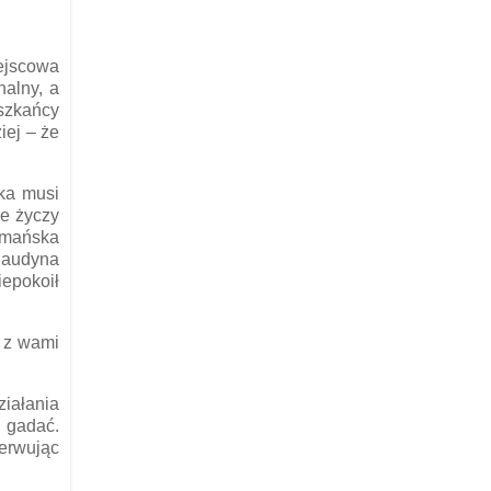
iejscowa
nalny, a
eszkańcy
iej – że
tka musi
ie życzy
emańska
laudyna
iepokoił
w z wami
ziałania
 gadać.
serwując