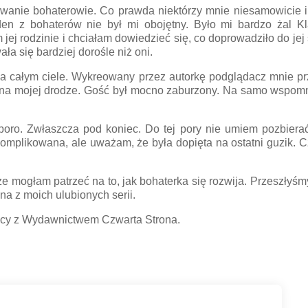
wanie bohaterowie. Co prawda niektórzy mnie niesamowicie i
aden z bohaterów nie był mi obojętny. Było mi bardzo żal K
ej rodzinie i chciałam dowiedzieć się, co doprowadziło do jej 
a się bardziej dorośle niż oni.
i na całym ciele. Wykreowany przez autorkę podglądacz mnie pr
ię na mojej drodze. Gość był mocno zaburzony. Na samo wspom
sporo. Zwłaszcza pod koniec. Do tej pory nie umiem pozbiera
komplikowana, ale uważam, że była dopięta na ostatni guzik. 
 że mogłam patrzeć na to, jak bohaterka się rozwija. Przeszłyś
dna z moich ulubionych serii.
acy z Wydawnictwem Czwarta Strona.