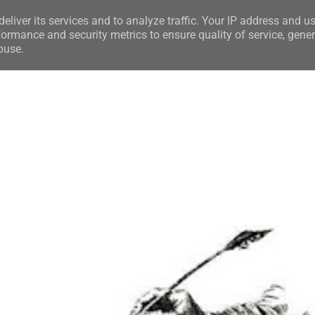
eliver its services and to analyze traffic. Your IP address and u
ormance and security metrics to ensure quality of service, gene
buse.