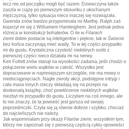
lecz nie od początku mogli być razem. Dziewczyna także
zaszła w ciążę po pierwszym stosunku z ukochanym
mężczyzną, tylko sytuacja nieco inaczej się rozwiązała.
Gwenda znów bardzo przypominała mi Marthę. Ralph zaś
kojarzył mi się z Williamem Hamleighem. Jest jednak jedna
różnica w konstrukcji bohaterów. O ile w
Filarach
ziemi
dobre postacie są inteligentne i piękne, tak w
Świecie
bez końca
zaczynają mieć wady. To w tej części przypadło
mi do gustu. Krystaliczna czystość niektórych osób z
pierwszej części nieco działała mi na nerwy.
Ken Follett znów stanął na wysokości zadania, jeśli chodzi o
połączenie wielu wątków w całość. Wszystko jest
dopracowane w najmniejszym szczególe, nie ma mowy o
niedociągnięciach. Nagłe zwroty akcji, podstępne intrygi i
cała masa innych rzeczy składają się na przepis na
doskonałą książkę, choć powtórzenie niektórych wątków
niezbyt mi przypadło do gustu. Liczyłam na coś innego, ale
to nie znaczy, że ta powieść jest gorsza od swojej
poprzedniczki. Czyta się ją równie dobrze i szybko, chociaż
do najcieńszych nie należy.
Jak wspomniałam przy okazji
Filarów ziemi
, wszystkim tym,
którzy nie zapoznali się z pierwszą częścią cyklu opowieści