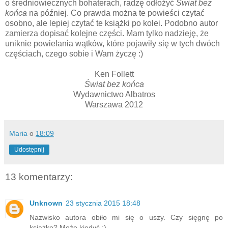
o średniowiecznych bohaterach, radzę odłożyć
Świat bez
końca
na później. Co prawda można te powieści czytać
osobno, ale lepiej czytać te książki po kolei. Podobno autor
zamierza dopisać kolejne części. Mam tylko nadzieję, że
uniknie powielania wątków, które pojawiły się w tych dwóch
częściach, czego sobie i Wam życzę :)
Ken Follett
Świat bez końca
Wydawnictwo Albatros
Warszawa 2012
Maria
o
18:09
Udostępnij
13 komentarzy:
Unknown
23 stycznia 2015 18:48
Nazwisko autora obiło mi się o uszy. Czy sięgnę po
książkę? Może kiedyś :)