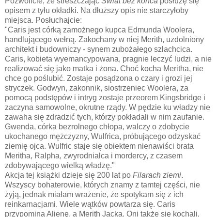
Pozwolicie, że streszczając
Świat bez końca
posłużę się
opisem z tyłu okładki. Na dłuższy opis nie starczyłoby
miejsca. Posłuchajcie:
"Caris jest córką zamożnego kupca Edmunda Woolera,
handlującego wełną. Zakochany w niej Merith, uzdolniony
architekt i budowniczy - synem zubożałego szlachcica.
Caris, kobieta wyemancypowana, pragnie leczyć ludzi, a nie
realizować się jako matka i żona. Choć kocha Meritha, nie
chce go poślubić. Zostaje posądzona o czary i grozi jej
stryczek. Godwyn, zakonnik, siostrzeniec Woolera, za
pomocą podstępów i intryg zostaje przeorem Kingsbridge i
zaczyna samowolne, okrutne rządy. W pędzie ku władzy nie
zawaha się zdradzić tych, którzy pokładali w nim zaufanie.
Gwenda, córka bezrolnego chłopa, walczy o zdobycie
ukochanego mężczyzny, Wulfrica, próbującego odzyskać
ziemię ojca. Wulfric staje się obiektem nienawiści brata
Meritha, Ralpha, zwyrodnialca i mordercy, z czasem
zdobywającego wielką władzę."
Akcja tej książki dzieje się 200 lat po
Filarach ziemi
.
Wszyscy bohaterowie, których znamy z tamtej części, nie
żyją, jednak miałam wrażenie, że spotykam się z ich
reinkarnacjami. Wiele wątków powtarza się. Caris
przypomina Alienę, a Merith Jacka. Oni także się kochali,