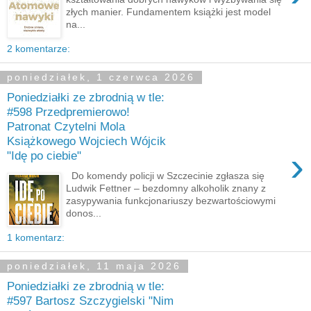
złych manier. Fundamentem książki jest model
na...
2 komentarze:
poniedziałek, 1 czerwca 2026
Poniedziałki ze zbrodnią w tle:
#598 Przedpremierowo!
Patronat Czytelni Mola
Książkowego Wojciech Wójcik
›
"Idę po ciebie"
Do komendy policji w Szczecinie zgłasza się
Ludwik Fettner – bezdomny alkoholik znany z
zasypywania funkcjonariuszy bezwartościowymi
donos...
1 komentarz:
poniedziałek, 11 maja 2026
Poniedziałki ze zbrodnią w tle:
#597 Bartosz Szczygielski "Nim