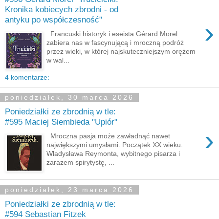
Kronika kobiecych zbrodni - od
antyku po współczesność"
›
Francuski historyk i eseista Gérard Morel
zabiera nas w fascynującą i mroczną podróż
przez wieki, w której najskuteczniejszym orężem
w wal...
4 komentarze:
poniedziałek, 30 marca 2026
Poniedziałki ze zbrodnią w tle:
#595 Maciej Siembieda "Upiór"
›
Mroczna pasja może zawładnąć nawet
największymi umysłami. Początek XX wieku.
Władysława Reymonta, wybitnego pisarza i
zarazem spirytystę, ...
poniedziałek, 23 marca 2026
Poniedziałki ze zbrodnią w tle:
#594 Sebastian Fitzek