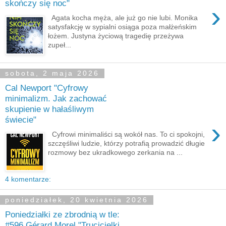
skończy się noc"
›
Agata kocha męża, ale już go nie lubi. Monika
satysfakcję w sypialni osiąga poza małżeńskim
łożem. Justyna życiową tragedię przeżywa
zupeł...
sobota, 2 maja 2026
Cal Newport "Cyfrowy
minimalizm. Jak zachować
skupienie w hałaśliwym
świecie"
›
Cyfrowi minimaliści są wokół nas. To ci spokojni,
szczęśliwi ludzie, którzy potrafią prowadzić długie
rozmowy bez ukradkowego zerkania na ...
4 komentarze:
poniedziałek, 20 kwietnia 2026
Poniedziałki ze zbrodnią w tle:
#596 Gérard Morel "Trucicielki.