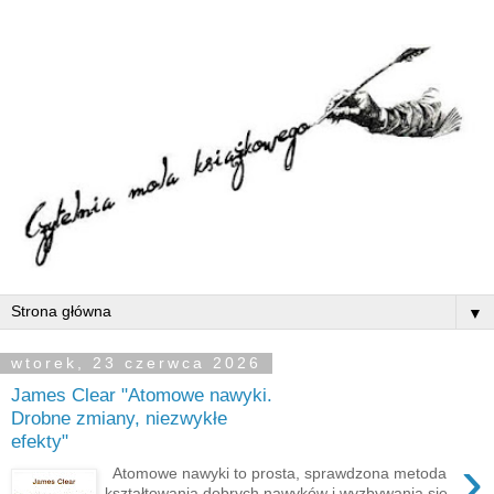
▼
wtorek, 23 czerwca 2026
James Clear "Atomowe nawyki.
Drobne zmiany, niezwykłe
efekty"
›
Atomowe nawyki to prosta, sprawdzona metoda
kształtowania dobrych nawyków i wyzbywania się