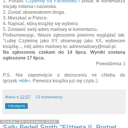
1. Polubić
Czytelnię na Facebooku
i podać w komentarzu
inicjały imienia i nazwiska.
2. Zostać obserwatorem bloga.
3. Mieszkać w Polsce.
4. Napisać, którą książkę się wybiera.
5. Zostawić swój adres mailowy w komentarzu.
Podsumowując, Wasze zgłoszenie powinno wyglądać tak:
"Lubię Czytelnię jako XY, obserwuję jako XX, wybieram
książkę..., mój adres mailowy to: adresmailowy@mail.pl.
Na zgłoszenia czekam do 14 lipca. Wyniki zostaną
ogłoszone 17 lipca.
Powodzenia :)
P.S. Nie zapomnijcie o dorzuceniu mi chleba do
igrzysk
>klik<
. Pierwsza książka już się czyta :)
Maria
o
12:07
13 komentarzy:
Udostępnij
środa, 22 czerwca 2016
Sally Bedell Smith "Elżbieta II. Portret