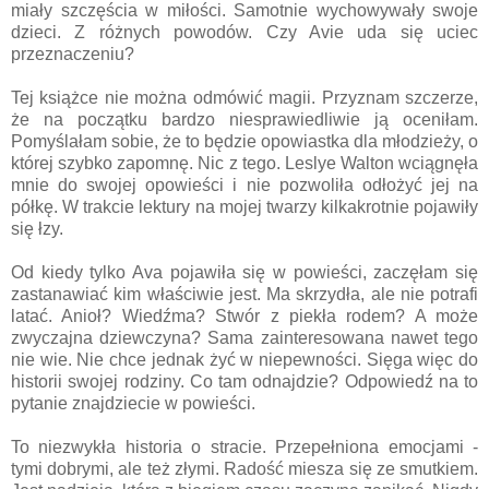
miały szczęścia w miłości. Samotnie wychowywały swoje
dzieci. Z różnych powodów. Czy Avie uda się uciec
przeznaczeniu?
Tej książce nie można odmówić magii. Przyznam szczerze,
że na początku bardzo niesprawiedliwie ją oceniłam.
Pomyślałam sobie, że to będzie opowiastka dla młodzieży, o
której szybko zapomnę. Nic z tego. Leslye Walton wciągnęła
mnie do swojej opowieści i nie pozwoliła odłożyć jej na
półkę. W trakcie lektury na mojej twarzy kilkakrotnie pojawiły
się łzy.
Od kiedy tylko Ava pojawiła się w powieści, zaczęłam się
zastanawiać kim właściwie jest. Ma skrzydła, ale nie potrafi
latać. Anioł? Wiedźma? Stwór z piekła rodem? A może
zwyczajna dziewczyna? Sama zainteresowana nawet tego
nie wie. Nie chce jednak żyć w niepewności. Sięga więc do
historii swojej rodziny. Co tam odnajdzie? Odpowiedź na to
pytanie znajdziecie w powieści.
To niezwykła historia o stracie. Przepełniona emocjami -
tymi dobrymi, ale też złymi. Radość miesza się ze smutkiem.