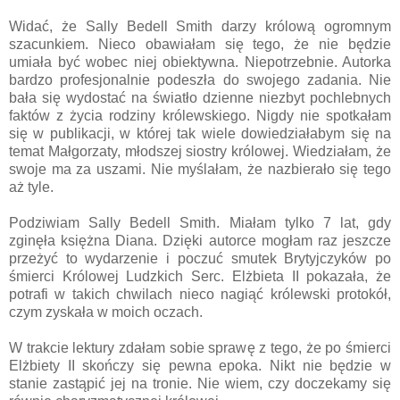
Widać, że Sally Bedell Smith darzy królową ogromnym
szacunkiem. Nieco obawiałam się tego, że nie będzie
umiała być wobec niej obiektywna. Niepotrzebnie. Autorka
bardzo profesjonalnie podeszła do swojego zadania. Nie
bała się wydostać na światło dzienne niezbyt pochlebnych
faktów z życia rodziny królewskiego. Nigdy nie spotkałam
się w publikacji, w której tak wiele dowiedziałabym się na
temat Małgorzaty, młodszej siostry królowej. Wiedziałam, że
swoje ma za uszami. Nie myślałam, że nazbierało się tego
aż tyle.
Podziwiam Sally Bedell Smith. Miałam tylko 7 lat, gdy
zginęła księżna Diana. Dzięki autorce mogłam raz jeszcze
przeżyć to wydarzenie i poczuć smutek Brytyjczyków po
śmierci Królowej Ludzkich Serc. Elżbieta II pokazała, że
potrafi w takich chwilach nieco nagiąć królewski protokół,
czym zyskała w moich oczach.
W trakcie lektury zdałam sobie sprawę z tego, że po śmierci
Elżbiety II skończy się pewna epoka. Nikt nie będzie w
stanie zastąpić jej na tronie. Nie wiem, czy doczekamy się