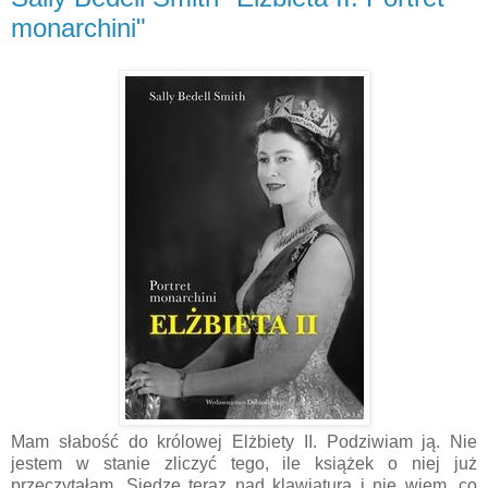
monarchini"
Mam słabość do królowej Elżbiety II. Podziwiam ją. Nie
jestem w stanie zliczyć tego, ile książek o niej już
przeczytałam. Siedzę teraz nad klawiaturą i nie wiem, co