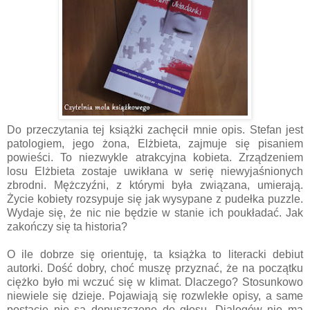
Do przeczytania tej książki zachęcił mnie opis. Stefan jest
patologiem, jego żona, Elżbieta, zajmuje się pisaniem
powieści. To niezwykle atrakcyjna kobieta. Zrządzeniem
losu Elżbieta zostaje uwikłana w serię niewyjaśnionych
zbrodni. Mężczyźni, z którymi była związana, umierają.
Życie kobiety rozsypuje się jak wysypane z pudełka puzzle.
Wydaje się, że nic nie będzie w stanie ich poukładać. Jak
zakończy się ta historia?
O ile dobrze się orientuję, ta książka to literacki debiut
autorki. Dość dobry, choć muszę przyznać, że na początku
ciężko było mi wczuć się w klimat. Dlaczego? Stosunkowo
niewiele się dzieje. Pojawiają się rozwlekłe opisy, a same
postacie nie są dopuszczone do głosu. Dialogów nie ma