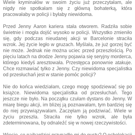
Wiele kryminałów w swoim życiu już przeczytałam, ale
nigdy nie spotkałam się z główną bohaterką, która
pracowałaby w policji i byłaby niewidoma.
Przed Jenny Aaron kariera stała otworem. Radziła sobie
świetnie i mogła dojść wysoko w policji. Wszystko zmieniło
się, gdy podczas nieudanej akcji w Barcelonie straciła
wzrok. Jej życie legło w gruzach. Myślała, że już gorzej być
nie może. Jednak nie można uciec przed przeszłością. Po
pięciu latach na drodze Jenny pojawia się seryjny morderca,
którego kiedyś aresztowała. Przestępca ponownie atakuje.
Chce rozmawiać tylko z Jenny. Czy niewidoma specjalistka
od przesłuchań jest w stanie pomóc policji?
Nie do końca wiedziałam, czego mogę spodziewać się po
książce. Niewidoma specjalistka od przesłuchań. Tego
jeszcze nie było. Na początku czułam dystans do Jenny. W
miarę biegu akcji, im bliżej ją poznawałam, tym bardziej się
do niej przywiązywałam. Zaczęłam ją podziwiać. Wiele w
życiu przeszła. Straciła nie tylko wzrok, ale była
zdeterminowana, by odnaleźć się w nowej rzeczywistości.
Wiecie, co najbardziej przypadło mi do gustu? O echolokacji