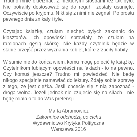
Trudno mnie okiełznać. Z niektórymi siostrami też tak było.
Nie potrafiły dostosować się do reguł i zostały usunięte.
Oczywiście po kryjomu. Nikt się z nimi nie żegnał. Po prostu
pewnego dnia znikały i tyle.
Czytając książkę, czułam niechęć byłych zakonnic do
klasztorów. Ich opowieści sprawiały, że czułam na
ramionach gęsią skórkę. Nie każdy czytelnik będzie w
stanie przejść przez wyznania kobiet, które zrzuciły habity.
W sumie nie do końca wiem, komu mogę polecić tę książkę.
Czytelnikom lubiącym opowieści na faktach - to na pewno.
Czy komuś jeszcze? Trudno mi powiedzieć. Nie będę
nikogo specjalnie namawiać do lektury. Zdaję sobie sprawę
z tego, że jest ciężka. Jeśli chcecie się z nią zapoznać -
droga wolna. Jeżeli jednak nie czujecie się na siłach - nie
będę miała o to do Was pretensji.
Marta Abramowicz
Zakonnice odchodzą po cichu
Wydawnictwo Krytyka Polityczna
Warszawa 2016