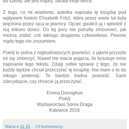
do szkoły, ale jest mądry. Skradł moje serce.
Z tego, co mi wiadomo, autorka napisała tę książkę pod
wpływem historii Elisabeth Fritzl, która przez wiele lat była
więziona przez ojca w piwnicy. Ojciec gwałcił ją i spłodził z
nią kilkoro dzieci. Do tej pory nie potrafię zrozumieć, jak
można zrobić coś takiego drugiemu człowiekowi. Pewnie
nigdy tego nie zrozumiem.
Pokój
to jedna z najtrudniejszych powieści, z jakimi przyszło
mi się zmierzyć. Nawet nie macie pojęcia, ile kosztuje mnie
napisanie tego tekstu. Zdaję sobie sprawę z tego, że nie
każdy będzie chciał przeczytać tę książkę. Nie mam o to do
nikogo pretensji. To bardzo trudna powieść. Sami
zdecydujcie, czy chcecie ją przeczytać.
Emma Donoghue
Pokój
Wydawnictwo Sonia Draga
Katowice 2016
Maria
o
11:15
13 komentarzy: