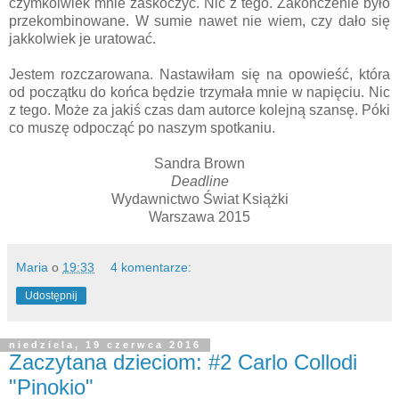
czymkolwiek mnie zaskoczyć. Nic z tego. Zakończenie było
przekombinowane. W sumie nawet nie wiem, czy dało się
jakkolwiek je uratować.
Jestem rozczarowana. Nastawiłam się na opowieść, która
od początku do końca będzie trzymała mnie w napięciu. Nic
z tego. Może za jakiś czas dam autorce kolejną szansę. Póki
co muszę odpocząć po naszym spotkaniu.
Sandra Brown
Deadline
Wydawnictwo Świat Książki
Warszawa 2015
Maria
o
19:33
4 komentarze:
Udostępnij
niedziela, 19 czerwca 2016
Zaczytana dzieciom: #2 Carlo Collodi
"Pinokio"