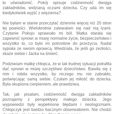
to uświadomić.
Pokój
opisuje codzienność dwojga
zakładników, widzianą oczami dziecka. Czy uda im się
kiedykolwiek wyjść z więzienia?
Nie byłam w stanie przeczytać dziennie więcej niż 20 stron
tej powieści. Wielokrotnie zalewałam się nad nią łzami.
Czytanie
Pokoju
sprawiało mi ból. Matka starała się
zapewnić synowi w miarę normalne życie, bezpieczeństwo i
wszystko to, co było im potrzebne do przeżycia. Nadal
sypiała ze swoim oprawcą. Wiedziała, że jeśli go zezłości,
skaże siebie i Jacka na śmierć.
Podziwiam matkę chłopca, że w tak trudnej sytuacji potrafiła
dać synowi w miarę szczęśliwe dzieciństwo. Bawiła się z
nim i robiła wszystko, by niczego mu nie zabrakło,
poświęcając samą siebie. Czułam jej miłość do dziecka.
Była okupiona cierpieniem, ale prawdziwa.
Tak, jak pisałam, codzienność dwojga zakładników
poznajemy z perspektywy małego dziecka. Jego
wypowiedzi były wypełnione błędami i neologizmami.
Chłopczyk jest bardzo bacznym obserwatorem. Nie chodzi