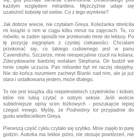
każdym względem miliardera. Mężczyźnie udaje się
uzależnić kobietę od siebie. Co z tego wyniknie?
Jak dobrze wiecie, nie czytałam Greya. Koleżanka streściła
mi książki o nim w ciągu kilku minut na zajęciach. To, co
mówiło, w żaden sposób nie przekonało mnie do lektury. Po
tę pozycję sięgnęłam z czystej ciekawości. Chciałam
przekonać się, co takiego cudownego jest w panu
Cavendishu. Szczerze, mnie niespecjalnie rzucił na kolana.
Zdecydowanie bardziej wolałam Stephana. On budził we
mnie ciepłe uczucia. Pan miliarder był mi raczej obojętny.
Nie do końca rozumiem zachwyt Blanki nad nim, ale ja już
stara i ustatkowana jestem, może dlatego.
To nie jest książka dla niepełnoletnich czytelników i kobiet,
które nie lubią czytać o ostrym seksie. Jeśli wolicie
subtelniejsze opisy scen łóżkowych - poszukajcie lepiej
czegoś innego. Myślę, że
Podniebny lot
przypadnie do
gustu wielbicielkom Greya.
Pierwszą część cyklu czytało się szybko. Mnie zajęło to parę
godzin. Autorka ma lekkie pióro, nie stosuje powtórzeń, nie