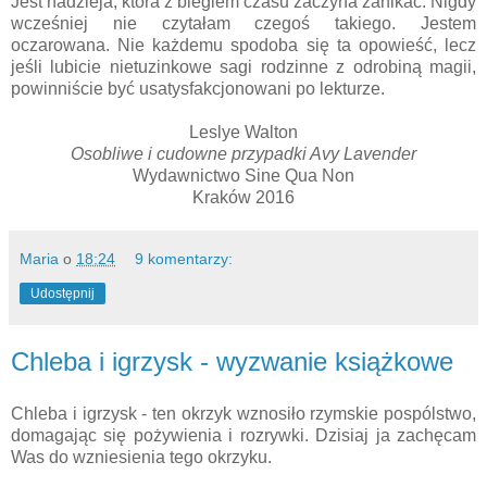
Jest nadzieja, która z biegiem czasu zaczyna zanikać. Nigdy
wcześniej nie czytałam czegoś takiego. Jestem
oczarowana. Nie każdemu spodoba się ta opowieść, lecz
jeśli lubicie nietuzinkowe sagi rodzinne z odrobiną magii,
powinniście być usatysfakcjonowani po lekturze.
Leslye Walton
Osobliwe i cudowne przypadki Avy Lavender
Wydawnictwo Sine Qua Non
Kraków 2016
Maria
o
18:24
9 komentarzy:
Udostępnij
Chleba i igrzysk - wyzwanie książkowe
Chleba i igrzysk - ten okrzyk wznosiło rzymskie pospólstwo,
domagając się pożywienia i rozrywki. Dzisiaj ja zachęcam
Was do wzniesienia tego okrzyku.