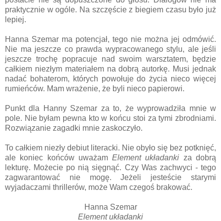
praktycznie w ogóle. Na szczęście z biegiem czasu było już
lepiej.
Hanna Szemar ma potencjał, tego nie można jej odmówić.
Nie ma jeszcze co prawda wypracowanego stylu, ale jeśli
jeszcze trochę popracuje nad swoim warsztatem, będzie
całkiem niezłym materiałem na dobrą autorkę. Musi jednak
nadać bohaterom, których powołuje do życia nieco więcej
rumieńców. Mam wrażenie, że byli nieco papierowi.
Punkt dla Hanny Szemar za to, że wyprowadziła mnie w
pole. Nie byłam pewna kto w końcu stoi za tymi zbrodniami.
Rozwiązanie zagadki mnie zaskoczyło.
To całkiem niezły debiut literacki. Nie obyło się bez potknięć,
ale koniec końców uważam
Element układanki
za dobrą
lekturę. Możecie po nią sięgnąć. Czy Was zachwyci - tego
zagwarantować nie mogę. Jeżeli jesteście starymi
wyjadaczami thrillerów, może Wam czegoś brakować.
Hanna Szemar
Element układanki