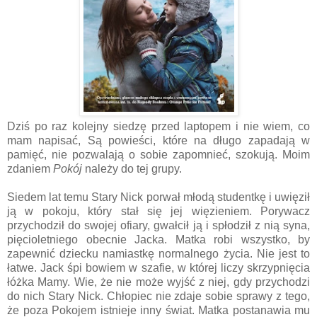
Dziś po raz kolejny siedzę przed laptopem i nie wiem, co
mam napisać, Są powieści, które na długo zapadają w
pamięć, nie pozwalają o sobie zapomnieć, szokują. Moim
zdaniem
Pokój
należy do tej grupy.
Siedem lat temu Stary Nick porwał młodą studentkę i uwięził
ją w pokoju, który stał się jej więzieniem. Porywacz
przychodził do swojej ofiary, gwałcił ją i spłodził z nią syna,
pięcioletniego obecnie Jacka. Matka robi wszystko, by
zapewnić dziecku namiastkę normalnego życia. Nie jest to
łatwe. Jack śpi bowiem w szafie, w której liczy skrzypnięcia
łóżka Mamy. Wie, że nie może wyjść z niej, gdy przychodzi
do nich Stary Nick. Chłopiec nie zdaje sobie sprawy z tego,
że poza Pokojem istnieje inny świat. Matka postanawia mu