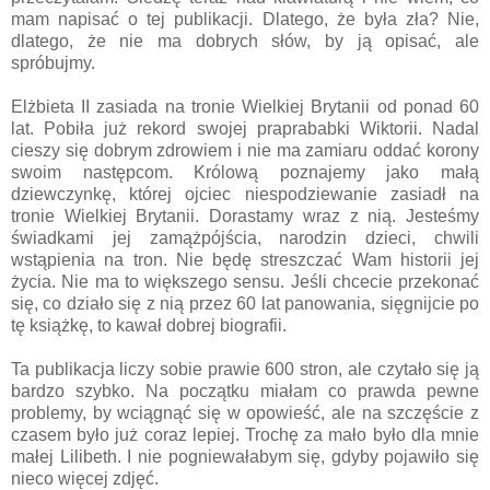
mam napisać o tej publikacji. Dlatego, że była zła? Nie,
dlatego, że nie ma dobrych słów, by ją opisać, ale
spróbujmy.
Elżbieta II zasiada na tronie Wielkiej Brytanii od ponad 60
lat. Pobiła już rekord swojej praprababki Wiktorii. Nadal
cieszy się dobrym zdrowiem i nie ma zamiaru oddać korony
swoim następcom. Królową poznajemy jako małą
dziewczynkę, której ojciec niespodziewanie zasiadł na
tronie Wielkiej Brytanii. Dorastamy wraz z nią. Jesteśmy
świadkami jej zamążpójścia, narodzin dzieci, chwili
wstąpienia na tron. Nie będę streszczać Wam historii jej
życia. Nie ma to większego sensu. Jeśli chcecie przekonać
się, co działo się z nią przez 60 lat panowania, sięgnijcie po
tę książkę, to kawał dobrej biografii.
Ta publikacja liczy sobie prawie 600 stron, ale czytało się ją
bardzo szybko. Na początku miałam co prawda pewne
problemy, by wciągnąć się w opowieść, ale na szczęście z
czasem było już coraz lepiej. Trochę za mało było dla mnie
małej Lilibeth. I nie pogniewałabym się, gdyby pojawiło się
nieco więcej zdjęć.