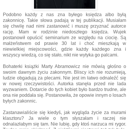
Podobno każdy z nas zna byłego księdza albo byłą
zakonnicę. Takie słowa padają w tej publikacji. Musiałam
się chwilę nad nimi zastanowić i muszę przyznać autorce
rację. Mam w rodzinie niedoszłego księdza. Wujek
postanowił opuścić seminarium ze względu na ciocię. Są
małżeństwem od prawie 30 lat i choć mieszkają w
niewielkiej miejscowości, gdzie każdy każdego zna i
wszyscy wiedzą, co się stało, nikt nie wytyka go palcami.
Bohaterki książki Marty Abramowicz nie mówią głośno o
swoim dawnym życiu zakonnym. Bliscy ich nie rozumieją,
ludzie obgadują za plecami. Nie jest im łatwo odnaleźć się
w nowej rzeczywistości. Autorka stanęła przed nie lada
wyzwaniem. Dotarcie do tych kobiet było bardzo trudne, ale
ona nie poddała się. Postanowiła, że opowie innym o losach
byłych zakonnic.
Zastanawialiście się kiedyś, jak wygląda życie za murami
klasztoru? Ja wiele o tym słyszałam i raczej nie
odnalazłabym się tam. Nie lubię, gdy ktoś narzuca mi rygor.