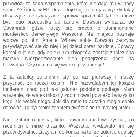
przywiózł ze sobą wspomnienia, które nie dają mu w nocy
spać. Ze źródła w FBI dowiaduje się, że na jaw wyszły fakty
dotyczące nierozwiązanej sprawy sprzed 40 lat. To może
być jego przepustka do kariery. Dawson wyjeżdża do
Savannah, gdzie toczy się proces o domniemane
morderstwo Jerremy'ego Wessona. Na miejscu poznaje
wdowę po nim, Amelię. Wbrew sobie Dawson zaczyna
przywiązywać się do niej i jej dzieci coraz bardziej. Sprawy
komplikują się, gdy opiekunka chłopców zostaje znaleziona
martwa. Niespodziewanie cień podejrzenia pada na
Dawsona. Czy uda mu się wymknąć z opresji?
Z tą autorką zetknęłam się po raz pierwszy i muszę
przyznać, że raczej ostatni. Nie nazwałabym tej książki
thrillerem, choć pod taki gatunek podobno podlega. Mam
wrażenie, że wątek miłosny zdominował powieść i wszystko
kręci się wokół niego. Jak dla mnie to autorka mogła sobie
darować. To był moim zdaniem gwóźdź do trumny tej historii.
Nie czułam napięcia, które powinno mi towarzyszyć, co
niezmiernie mnie drażniło. Wszystko wydawało mi się
przewidywalne. Liczyłam do końca na to, że autorce uda się