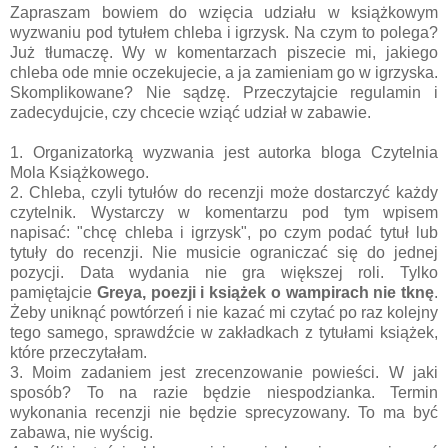
Zapraszam bowiem do wzięcia udziału w książkowym
wyzwaniu pod tytułem chleba i igrzysk. Na czym to polega?
Już tłumaczę. Wy w komentarzach piszecie mi, jakiego
chleba ode mnie oczekujecie, a ja zamieniam go w igrzyska.
Skomplikowane? Nie sądzę. Przeczytajcie regulamin i
zadecydujcie, czy chcecie wziąć udział w zabawie.
1. Organizatorką wyzwania jest autorka bloga Czytelnia
Mola Książkowego.
2. Chleba, czyli tytułów do recenzji może dostarczyć każdy
czytelnik. Wystarczy w komentarzu pod tym wpisem
napisać: "chcę chleba i igrzysk", po czym podać tytuł lub
tytuły do recenzji. Nie musicie ograniczać się do jednej
pozycji. Data wydania nie gra większej roli. Tylko
pamiętajcie
Greya, poezji i książek o wampirach nie tknę
.
Żeby uniknąć powtórzeń i nie kazać mi czytać po raz kolejny
tego samego, sprawdźcie w zakładkach z tytułami książek,
które przeczytałam.
3. Moim zadaniem jest zrecenzowanie powieści. W jaki
sposób? To na razie będzie niespodzianka. Termin
wykonania recenzji nie będzie sprecyzowany. To ma być
zabawa, nie wyścig.