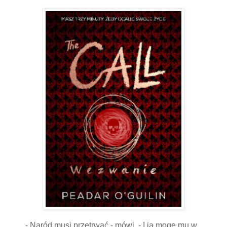
- Naród musi przetrwać - mówi. - I ja mogę mu w