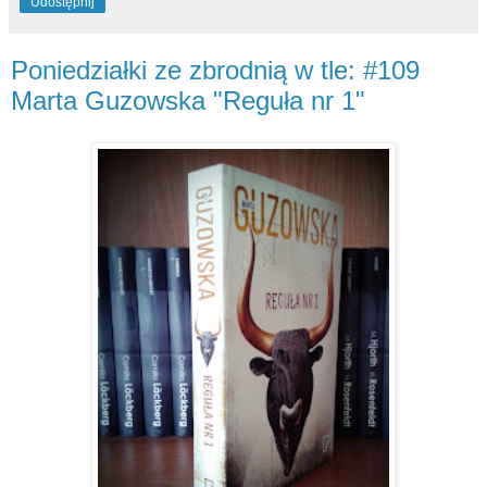
Udostępnij
Poniedziałki ze zbrodnią w tle: #109
Marta Guzowska "Reguła nr 1"