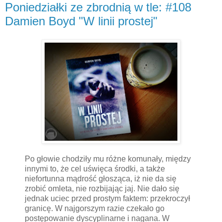
Poniedziałki ze zbrodnią w tle: #108
Damien Boyd "W linii prostej"
Po głowie chodziły mu różne komunały, między
innymi to, że cel uświęca środki, a także
niefortunna mądrość głosząca, iż nie da się
zrobić omleta, nie rozbijając jaj. Nie dało się
jednak uciec przed prostym faktem: przekroczył
granicę. W najgorszym razie czekało go
postępowanie dyscyplinarne i nagana. W