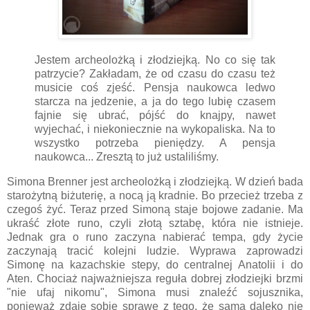
Jestem archeolożką i złodziejką. No co się tak
patrzycie? Zakładam, że od czasu do czasu też
musicie coś zjeść. Pensja naukowca ledwo
starcza na jedzenie, a ja do tego lubię czasem
fajnie się ubrać, pójść do knajpy, nawet
wyjechać, i niekoniecznie na wykopaliska. Na to
wszystko potrzeba pieniędzy. A pensja
naukowca... Zresztą to już ustaliliśmy.
Simona Brenner jest archeolożką i złodziejką. W dzień bada
starożytną biżuterię, a nocą ją kradnie. Bo przecież trzeba z
czegoś żyć. Teraz przed Simoną staje bojowe zadanie. Ma
ukraść złote runo, czyli złotą sztabę, która nie istnieje.
Jednak gra o runo zaczyna nabierać tempa, gdy życie
zaczynają tracić kolejni ludzie. Wyprawa zaprowadzi
Simonę na kazachskie stepy, do centralnej Anatolii i do
Aten. Chociaż najważniejsza reguła dobrej złodziejki brzmi
"nie ufaj nikomu", Simona musi znaleźć sojusznika,
ponieważ zdaje sobie sprawę z tego, że sama daleko nie