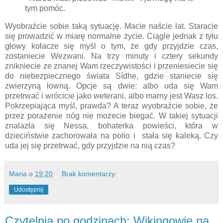
tym pomóc.
Wyobraźcie sobie taką sytuację. Macie naście lat. Staracie
się prowadzić w miarę normalne życie. Ciągle jednak z tyłu
głowy kołacze się myśl o tym, że gdy przyjdzie czas,
zostaniecie Wezwani. Na trzy minuty i cztery sekundy
znikniecie ze znanej Wam rzeczywistości i przeniesiecie się
do niebezpiecznego świata Sídhe, gdzie staniecie się
zwierzyną łowną. Opcje są dwie: albo uda się Wam
przetrwać i wrócicie jako weterani, albo marny jest Wasz los.
Pokrzepiająca myśl, prawda? A teraz wyobraźcie sobie, że
przez porażenie nóg nie możecie biegać. W takiej sytuacji
znalazła się Nessa, bohaterka powieści, która w
dzieciństwie zachorowała na polio i stała się kaleką. Czy
uda jej się przetrwać, gdy przyjdzie na nią czas?
Maria
o
19:20
Brak komentarzy:
Udostępnij
Czytelnia po godzinach: Wikingowie na