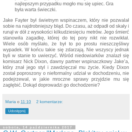
najlepszym przypadku mogło mu się upiec. Gra
była warta świeczki.
Jake Fayter był świetnym wspinaczem, który nie pozwalał
sobie na najdrobniejszy błąd. Do czasu, aż odpadł od skały i
runął w dół z wysokości kilkudziesięciu metrów. Jego śmierć
stanowiła zagadkę, której do tej pory nikt nie rozwikłał.
Wiele osób myślało, że był to po prostu nieszczęśliwy
wypadek. W końcu takie się zdarzają. Nie wszyscy jednak
byli w stanie to uwierzyć. Wśród niedowiarków znalazł się
komisarz Nick Dixon, dawny partner wspinaczkowy Jake’a,
który znał jego styl i zawdzięczał mu życie. Kiedy Dixon
został poproszony o nieformalny udział w dochodzeniu, nie
podejrzewał, w jakie mroczne sprawy przyjdzie mu się
zagłębić. Dokąd doprowadzi go dochodzenie?
Maria
o
11:10
2 komentarze:
Udostępnij
sobota, 14 października 2017