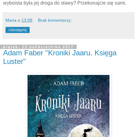
wyboista była jej droga do sławy? Przekonajcie się sami.
Maria
o
13:08
Brak komentarzy:
Udostępnij
piątek, 13 października 2017
Adam Faber "Kroniki Jaaru. Księga
Luster"