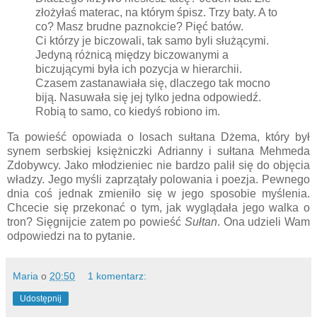
złożyłaś materac, na którym śpisz. Trzy baty. A to
co? Masz brudne paznokcie? Pięć batów.
Ci którzy je biczowali, tak samo byli służącymi.
Jedyną różnicą między biczowanymi a
biczującymi była ich pozycja w hierarchii.
Czasem zastanawiała się, dlaczego tak mocno
biją. Nasuwała się jej tylko jedna odpowiedź.
Robią to samo, co kiedyś robiono im.
Ta powieść opowiada o losach sułtana Dżema, który był
synem serbskiej księżniczki Adrianny i sułtana Mehmeda
Zdobywcy. Jako młodzieniec nie bardzo palił się do objęcia
władzy. Jego myśli zaprzątały polowania i poezja. Pewnego
dnia coś jednak zmieniło się w jego sposobie myślenia.
Chcecie się przekonać o tym, jak wyglądała jego walka o
tron? Sięgnijcie zatem po powieść
Sułtan
. Ona udzieli Wam
odpowiedzi na to pytanie.
Maria
o
20:50
1 komentarz:
Udostępnij