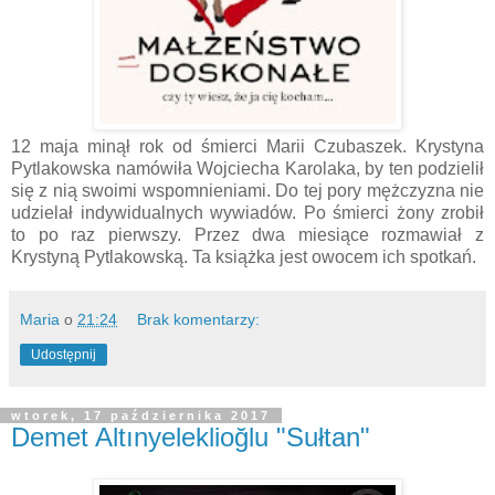
12 maja minął rok od śmierci Marii Czubaszek. Krystyna
Pytlakowska namówiła Wojciecha Karolaka, by ten podzielił
się z nią swoimi wspomnieniami. Do tej pory mężczyzna nie
udzielał indywidualnych wywiadów. Po śmierci żony zrobił
to po raz pierwszy. Przez dwa miesiące rozmawiał z
Krystyną Pytlakowską. Ta książka jest owocem ich spotkań.
Maria
o
21:24
Brak komentarzy:
Udostępnij
wtorek, 17 października 2017
Demet Altınyeleklioğlu "Sułtan"