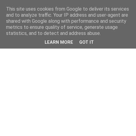
This site uses cookies from Google to deliver its services
and to analyze traffic. Your IP address and user-agent are
shared with Google along with performance and security
metrics to ensure quality of service, generate usage
statistics, and to detect and address abuse.
LEARN MORE
GOT IT