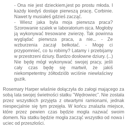
- Ona nie jest dzieckiem,jest po prostu młoda. I
każdy kiedyś dostaje pierwszą pracę, Corbinie.
Nawet ty musiałeś gdzieś zacząć.
- Wiesz jaka była moja pierwsza praca?
Szorowanie szalek w laboratorium ojca. Mogłoby
ją wykonywać tresowane zwierzę. Tak powinna
wyglądać pierwsza praca, a nie... - Ze
wzburzenia zaczął bełkotać. - Mogę ci
przypomnieć, co tu robimy? Latamy i przebijamy
w przestrzeni dziury. Bardzo dosłowne dziury. (...)
Nie będę mógł wykonywać swojej pracy, jeśli
cały czas będę się martwił, że jakiś
niekompetentny żółtodziób wciśnie niewłaściwy
guzik.
Rosemary Harper właśnie dołączyła do załogi mającego za
sobą lata swojej świetności statku "Wędrowiec". Nie została
przez wszystkich przyjęta z otwartymi ramionami, jednak
niespecjalnie się tym przejęła. W końcu znalazła miejsce,
które przez pewien czas będzie mogła nazwać swoim
domem. Na statku będzie mogła zacząć wszystko od nowa i
uciec od przeszłości.