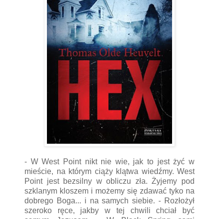
- W West Point nikt nie wie, jak to jest żyć w
mieście, na którym ciąży klątwa wiedźmy. West
Point jest bezsilny w obliczu zła. Żyjemy pod
szklanym kloszem i możemy się zdawać tyko na
dobrego Boga... i na samych siebie. - Rozłożył
szeroko ręce, jakby w tej chwili chciał być