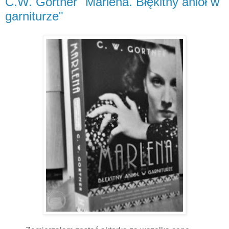
C.W. Gortner "Marlena. Błękitny anioł w
garniturze"