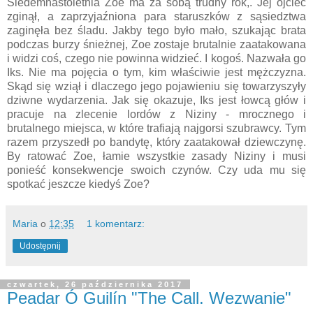
Siedemnastoletnia Zoe ma za sobą trudny rok,. Jej ojciec
zginął, a zaprzyjaźniona para staruszków z sąsiedztwa
zaginęła bez śladu. Jakby tego było mało, szukając brata
podczas burzy śnieżnej, Zoe zostaje brutalnie zaatakowana
i widzi coś, czego nie powinna widzieć. I kogoś. Nazwała go
Iks. Nie ma pojęcia o tym, kim właściwie jest mężczyzna.
Skąd się wziął i dlaczego jego pojawieniu się towarzyszyły
dziwne wydarzenia. Jak się okazuje, Iks jest łowcą głów i
pracuje na zlecenie lordów z Niziny - mrocznego i
brutalnego miejsca, w które trafiają najgorsi szubrawcy. Tym
razem przyszedł po bandytę, który zaatakował dziewczynę.
By ratować Zoe, łamie wszystkie zasady Niziny i musi
ponieść konsekwencje swoich czynów. Czy uda mu się
spotkać jeszcze kiedyś Zoe?
Maria
o
12:35
1 komentarz:
Udostępnij
czwartek, 26 października 2017
Peadar Ó Guilín "The Call. Wezwanie"