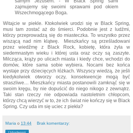
samym Jezusem. - W Black Spring sami
zajmujemy się swoimi sprawami pod okiem
Wszechmogącego Boga.
Witajcie w piekle. Ktokolwiek urodzi się w Black Spring,
musi tam zostać aż do śmierci. Podobnie jest z ludźmi,
którzy przeprowadzą się do miasteczka. To wszystko przez
wiszącą nad nim klątwę. Mieszkańcy są prześladowani
przez wiedźmę z Black Rock, kobietę, która żyła w
siedemnastym wieku i której usta oraz oczy są zaszyte.
Milcząca, krąży po ulicach miasta i kiedy chce, wchodzi do
domów, które sama sobie wybiera. Nocami bez końca
wystaje przy dziecięcych łóżkach. Wszyscy wiedzą, że jeśli
kiedykolwiek otworzy oczy, konsekwencje mogą być
straszliwe… Mieszkańcy miasta postanowili zamknąć się w
swoim kręgu, by nie dopuścić do niego nikogo z zewnątrz.
Taki stan rzeczy nie odpowiada nastoletnim chłopcom,
którzy chcą wierzyć w to, że ich świat nie kończy się w Black
Spring. Czy uda im się uciec z piekła?
Maria
o
13:44
Brak komentarzy:
Udostępnij