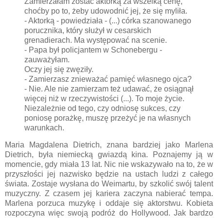
Zamierzałam zostać aktorką za wszelką cenę,
choćby po to, żeby udowodnić jej, że się myliła.
- Aktorką - powiedziała - (...) córka szanowanego
porucznika, który służył w cesarskich
grenadierach. Ma występować na scenie.
- Papa był policjantem w Schonebergu -
zauważyłam.
Oczy jej się zwęziły.
- Zamierzasz znieważać pamięć własnego ojca?
- Nie. Ale nie zamierzam też udawać, że osiągnął
więcej niż w rzeczywistości (...). To moje życie.
Niezależnie od tego, czy odniosę sukces, czy
poniosę porażkę, muszę przeżyć je na własnych
warunkach.
Maria Magdalena Dietrich, znana bardziej jako Marlena
Dietrich, była niemiecką gwiazdą kina. Poznajemy ją w
momencie, gdy miała 13 lat. Nic nie wskazywało na to, że w
przyszłości jej nazwisko będzie na ustach ludzi z całego
świata. Zostaje wysłana do Weimartu, by szkolić swój talent
muzyczny. Z czasem jej kariera zaczyna nabierać tempa.
Marlena porzuca muzykę i oddaje się aktorstwu. Kobieta
rozpoczyna więc swoją podróż do Hollywood. Jak bardzo