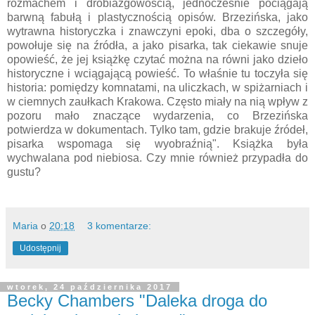
rozmachem i drobiazgowością, jednocześnie pociągają
barwną fabułą i plastycznością opisów. Brzezińska, jako
wytrawna historyczka i znawczyni epoki, dba o szczegóły,
powołuje się na źródła, a jako pisarka, tak ciekawie snuje
opowieść, że jej książkę czytać można na równi jako dzieło
historyczne i wciągającą powieść. To właśnie tu toczyła się
historia: pomiędzy komnatami, na uliczkach, w spiżarniach i
w ciemnych zaułkach Krakowa. Często miały na nią wpływ z
pozoru mało znaczące wydarzenia, co Brzezińska
potwierdza w dokumentach. Tylko tam, gdzie brakuje źródeł,
pisarka wspomaga się wyobraźnią". Książka była
wychwalana pod niebiosa. Czy mnie również przypadła do
gustu?
Maria
o
20:18
3 komentarze:
Udostępnij
wtorek, 24 października 2017
Becky Chambers "Daleka droga do