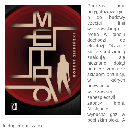
Podczas prac
przygotowawczyc
h do budowy
trzeciej linii
warszawskiego
metra w tunelu
dochodzi do
eksplozji. Okazuje
się, że pod ziemią
znajdują się
nieznane dotąd
pomieszczenia ze
składem amunicji,
w których
powstańcy
warszawscy
zabezpieczyli
zapasy broni.
Następnie
wybucha gaz w
pobliskim bloku. A
to dopiero początek.