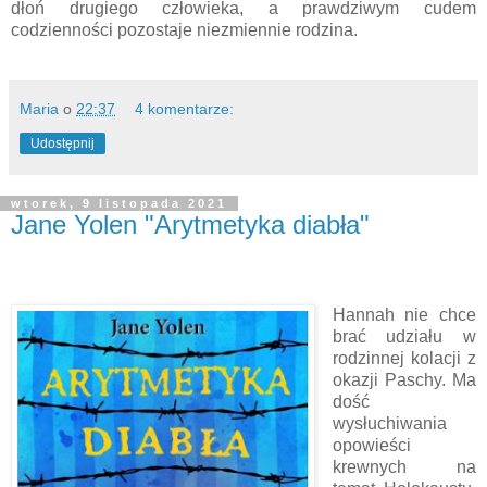
dłoń drugiego człowieka, a prawdziwym cudem
codzienności pozostaje niezmiennie rodzina.
Maria
o
22:37
4 komentarze:
Udostępnij
wtorek, 9 listopada 2021
Jane Yolen "Arytmetyka diabła"
Hannah nie chce
brać udziału w
rodzinnej kolacji z
okazji Paschy. Ma
dość
wysłuchiwania
opowieści
krewnych na