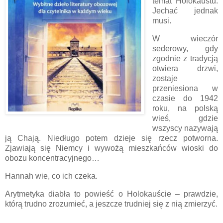
temat Holokaustu.
Jechać jednak
musi.
W wieczór
sederowy, gdy
zgodnie z tradycją
otwiera drzwi,
zostaje
przeniesiona w
czasie do 1942
roku, na polską
wieś, gdzie
wszyscy nazywają
ją Chają. Niedługo potem dzieje się rzecz potworna.
Zjawiają się Niemcy i wywożą mieszkańców wioski do
obozu koncentracyjnego…
Hannah wie, co ich czeka.
Arytmetyka diabła to powieść o Holokauście – prawdzie,
którą trudno zrozumieć, a jeszcze trudniej się z nią zmierzyć.