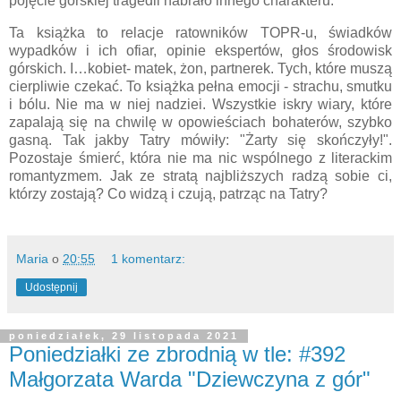
pojęcie górskiej tragedii nabrało innego charakteru.
Ta książka to relacje ratowników TOPR-u, świadków
wypadków i ich ofiar, opinie ekspertów, głos środowisk
górskich. I…kobiet- matek, żon, partnerek. Tych, które muszą
cierpliwie czekać. To książka pełna emocji - strachu, smutku
i bólu. Nie ma w niej nadziei. Wszystkie iskry wiary, które
zapalają się na chwilę w opowieściach bohaterów, szybko
gasną. Tak jakby Tatry mówiły: "Żarty się skończyły!".
Pozostaje śmierć, która nie ma nic wspólnego z literackim
romantyzmem. Jak ze stratą najbliższych radzą sobie ci,
którzy zostają? Co widzą i czują, patrząc na Tatry?
Maria
o
20:55
1 komentarz:
Udostępnij
poniedziałek, 29 listopada 2021
Poniedziałki ze zbrodnią w tle: #392
Małgorzata Warda "Dziewczyna z gór"