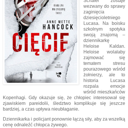
Schäfer zostaje
wezwany do sprawy
zaginięcia
dziesięcioletniego
Lucasa. Na boisku
szkolnym spotyka
swoją znajomą –
dziennikarkę
Heloise Kaldan.
Heloise wolałaby
zajmować się
tematem stresu
pourazowego wśród
żołnierzy, ale to
historia Lucasa
rozpala emocje
wśród mieszkańców
Kopenhagi. Gdy okazuje się, że chłopiec interesował się
zjawiskiem pareidolii, śledztwo komplikuje się jeszcze
bardziej, a czas upływa nieubłaganie.
Dziennikarka i policjant ponownie łączą siły, aby za wszelką
cenę odnaleźć chłopca żywego.