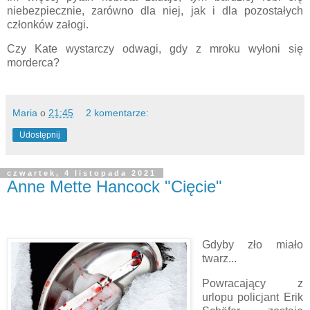
niebezpiecznie, zarówno dla niej, jak i dla pozostałych
członków załogi.
Czy Kate wystarczy odwagi, gdy z mroku wyłoni się
morderca?
Maria
o
21:45
2 komentarze:
Udostępnij
czwartek, 4 listopada 2021
Anne Mette Hancock "Cięcie"
Gdyby zło miało
twarz...
Powracający z
urlopu policjant Erik