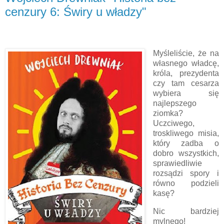
cenzury 6: Świry u władzy"
Myśleliście, że na
własnego władcę,
króla, prezydenta
czy tam cesarza
wybiera się
najlepszego
ziomka?
Uczciwego,
troskliwego misia,
który zadba o
dobro wszystkich,
sprawiedliwie
rozsądzi spory i
równo podzieli
kasę?
Nic bardziej
mylnego!