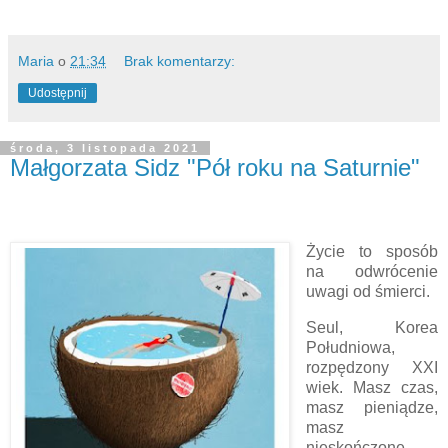
Maria
o
21:34
Brak komentarzy:
Udostępnij
środa, 3 listopada 2021
Małgorzata Sidz "Pół roku na Saturnie"
Życie to sposób
na odwrócenie
uwagi od śmierci.
Seul, Korea
Południowa,
rozpędzony XXI
wiek. Masz czas,
masz pieniądze,
masz
nieskończone