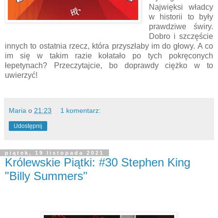
Najwięksi władcy
w historii to były
prawdziwe świry.
Dobro i szczęście
innych to ostatnia rzecz, która przyszłaby im do głowy. A co
im się w takim razie kołatało po tych pokręconych
łepetynach? Przeczytajcie, bo doprawdy ciężko w to
uwierzyć!
Maria
o
21:23
1 komentarz:
Udostępnij
piątek, 19 listopada 2021
Królewskie Piątki: #30 Stephen King
"Billy Summers"