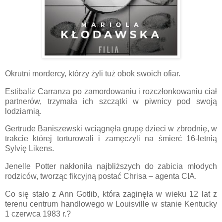
Okrutni mordercy, którzy żyli tuż obok swoich ofiar.
Estibaliz Carranza po zamordowaniu i rozczłonkowaniu ciał
partnerów, trzymała ich szczątki w piwnicy pod swoją
lodziarnią.
Gertrude Baniszewski wciągnęła grupę dzieci w zbrodnię, w
trakcie której torturowali i zamęczyli na śmierć 16-letnią
Sylvię Likens.
Jenelle Potter nakłoniła najbliższych do zabicia młodych
rodziców, tworząc fikcyjną postać Chrisa – agenta CIA.
Co się stało z Ann Gotlib, która zaginęła w wieku 12 lat z
terenu centrum handlowego w Louisville w stanie Kentucky
1 czerwca 1983 r.?