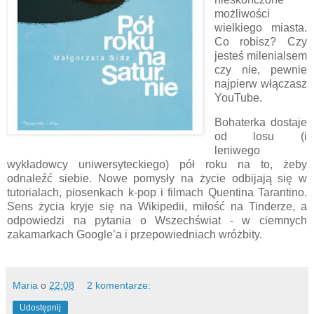
możliwości
wielkiego miasta.
Co robisz? Czy
jesteś milenialsem
czy nie, pewnie
najpierw włączasz
YouTube.
Bohaterka dostaje
od losu (i
leniwego
wykładowcy uniwersyteckiego) pół roku na to, żeby
odnaleźć siebie. Nowe pomysły na życie odbijają się w
tutorialach, piosenkach k-pop i filmach Quentina Tarantino.
Sens życia kryje się na Wikipedii, miłość na Tinderze, a
odpowiedzi na pytania o Wszechświat - w ciemnych
zakamarkach Google’a i przepowiedniach wróżbity.
Maria
o
22:08
2 komentarze:
Udostępnij