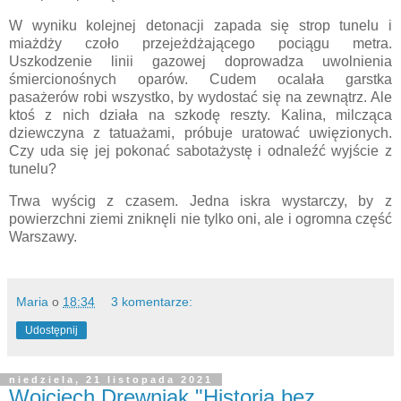
W wyniku kolejnej detonacji zapada się strop tunelu i
miażdży czoło przejeżdżającego pociągu metra.
Uszkodzenie linii gazowej doprowadza uwolnienia
śmiercionośnych oparów. Cudem ocalała garstka
pasażerów robi wszystko, by wydostać się na zewnątrz. Ale
ktoś z nich działa na szkodę reszty. Kalina, milcząca
dziewczyna z tatuażami, próbuje uratować uwięzionych.
Czy uda się jej pokonać sabotażystę i odnaleźć wyjście z
tunelu?
Trwa wyścig z czasem. Jedna iskra wystarczy, by z
powierzchni ziemi zniknęli nie tylko oni, ale i ogromna część
Warszawy.
Maria
o
18:34
3 komentarze:
Udostępnij
niedziela, 21 listopada 2021
Wojciech Drewniak "Historia bez