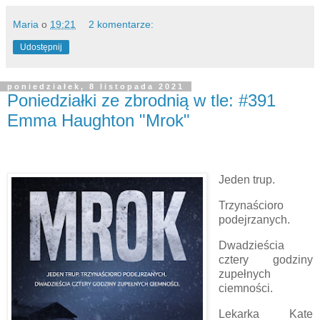
Maria
o
19:21
2 komentarze:
Udostępnij
poniedziałek, 8 listopada 2021
Poniedziałki ze zbrodnią w tle: #391
Emma Haughton "Mrok"
Jeden trup.
Trzynaścioro
podejrzanych.
Dwadzieścia
cztery godziny
zupełnych
ciemności.
Lekarka Kate