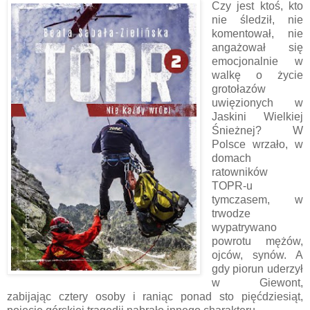
Czy jest ktoś, kto
nie śledził, nie
komentował, nie
angażował się
emocjonalnie w
walkę o życie
grotołazów
uwięzionych w
Jaskini Wielkiej
Śnieżnej? W
Polsce wrzało, w
domach
ratowników
TOPR-u
tymczasem, w
trwodze
wypatrywano
powrotu mężów,
ojców, synów. A
gdy piorun uderzył
w Giewont,
zabijając cztery osoby i raniąc ponad sto pięćdziesiąt,