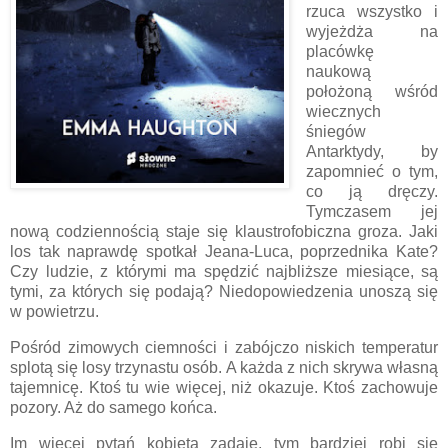
rzuca wszystko i
wyjeżdża na
placówkę
naukową
położoną wśród
wiecznych
śniegów
Antarktydy, by
zapomnieć o tym,
co ją dręczy.
Tymczasem jej
nową codziennością staje się klaustrofobiczna groza. Jaki
los tak naprawdę spotkał Jeana-Luca, poprzednika Kate?
Czy ludzie, z którymi ma spędzić najbliższe miesiące, są
tymi, za których się podają? Niedopowiedzenia unoszą się
w powietrzu.
Pośród zimowych ciemności i zabójczo niskich temperatur
splotą się losy trzynastu osób. A każda z nich skrywa własną
tajemnicę. Ktoś tu wie więcej, niż okazuje. Ktoś zachowuje
pozory. Aż do samego końca.
Im więcej pytań kobieta zadaje, tym bardziej robi się