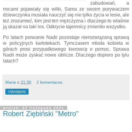
zabudowań, a
nocami pojawiały się wilki. Sama ze swoim porywaczem
dziewczynka musiała nauczyć się nie tylko życia w lesie, ale
też zrozumieć, kim jest ten mężczyzna i dlaczego to właśnie
ją skazał na taki los. Odkrycie tajemnicy zmieniło wszystko.
Po latach porwanie Nadii pozostaje nierozwiązaną sprawą
w policyjnych kartotekach. Tymczasem młoda kobieta w
górach prosi przypadkowego kierowcę o pomoc. Sprawa
Nadii może zyskać nowe oblicze. Dlaczego dopiero po tylu
latach?
Maria
o
21:30
2 komentarze:
Udostępnij
wtorek, 23 listopada 2021
Robert Ziębiński "Metro"