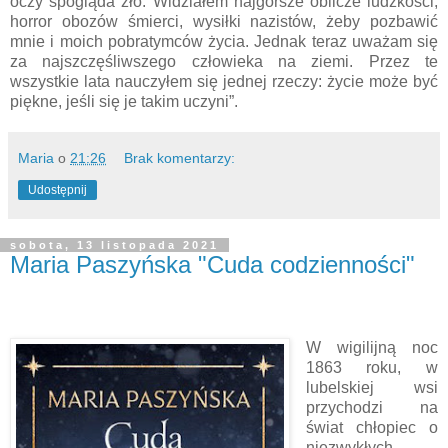
oczy spogląda zło. Widziałem najgorsze oblicze ludzkości,
horror obozów śmierci, wysiłki nazistów, żeby pozbawić
mnie i moich pobratymców życia. Jednak teraz uważam się
za najszczęśliwszego człowieka na ziemi. Przez te
wszystkie lata nauczyłem się jednej rzeczy: życie może być
piękne, jeśli się je takim uczyni”.
Maria
o
21:26
Brak komentarzy:
Udostępnij
sobota, 13 listopada 2021
Maria Paszyńska "Cuda codzienności"
W wigilijną noc
1863 roku, w
lubelskiej wsi
przychodzi na
świat chłopiec o
niezwykłych