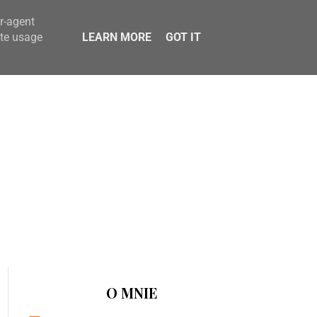
er-agent
ate usage
LEARN MORE
GOT IT
O MNIE