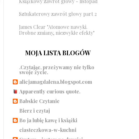
Książkowy zawrót głowy - listopad
Sztukaterowy zawrót głowy part 2
James Clear "Atomowe nawyki.
Drobne zmiany, niezwykłe efekty"
MOJA LISTA BLOGÓW
.Czytając, przeżywamy nie tylko
swoje życie.
alicjamagdalena.blogspot.com
Apparently curious quote.
Babskie Czytanie
Bierz i czytaj
Bo ja lubię kawę i książki
ciasteczkowa-w-kuchni