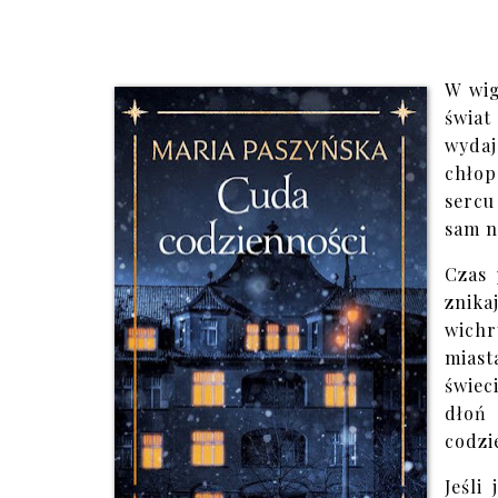
W wig
świat
wyda
chłop
sercu
sam n
Czas 
znika
wichr
miast
świec
dłoń
codzi
Jeśli