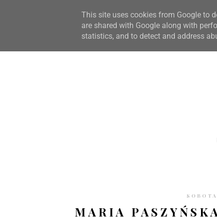
STRONA GŁÓWNA
WSPÓŁPRACA
RECENZJE
O S
This site uses cookies from Google to de
are shared with Google along with perfo
statistics, and to detect and address ab
SOBOTA,
MARIA PASZYŃSKA