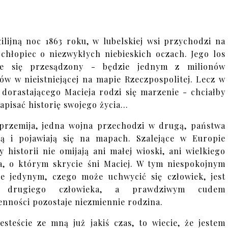
ilijną noc 1863 roku, w lubelskiej wsi przychodzi na
 chłopiec o niezwykłych niebieskich oczach. Jego los
je się przesądzony - będzie jednym z milionów
ów w nieistniejącej na mapie Rzeczpospolitej. Lecz w
 dorastającego Macieja rodzi się marzenie - chciałby
apisać historię swojego życia...
przemija, jedna wojna przechodzi w drugą, państwa
ją i pojawiają się na mapach. Szalejące w Europie
y historii nie omijają ani małej wioski, ani wielkiego
a, o którym skrycie śni Maciej. W tym niespokojnym
ie jedynym, czego może uchwycić się człowiek, jest
 drugiego człowieka, a prawdziwym cudem
enności pozostaje niezmiennie rodzina.
 jesteście ze mną już jakiś czas, to wiecie, że jestem