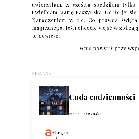
uwierzyłam. Z częścią spędziłam tylko 
uwielbiam Marię Paszyńską. Udało jej si
Narodzeniem w tle. Co prawda święta n
magicznego. Jeśli chcecie wejść w zbliżaj
tę powieść.
Wpis powstał przy wsp