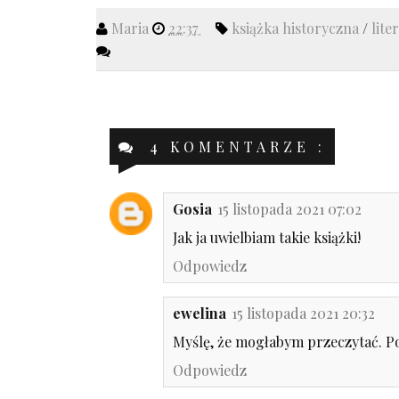
Maria
22:37
książka historyczna
/
lite
4 KOMENTARZE :
Gosia
15 listopada 2021 07:02
Jak ja uwielbiam takie książki!
Odpowiedz
ewelina
15 listopada 2021 20:32
Myślę, że mogłabym przeczytać. Po
Odpowiedz