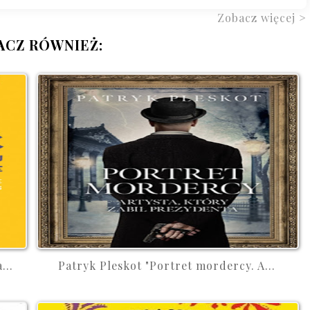
Zobacz więcej >
ACZ RÓWNIEŻ:
...
Patryk Pleskot "Portret mordercy. A...