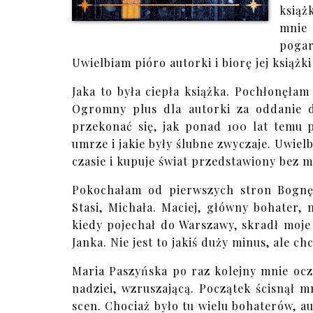
książ
mnie
pogar
Uwielbiam pióro autorki i biorę jej książk
Jaka to była ciepła książka. Pochłonęłam
Ogromny plus dla autorki za oddanie d
przekonać się, jak ponad 100 lat temu 
umrze i jakie były ślubne zwyczaje. Uwielb
czasie i kupuje świat przedstawiony bez 
Pokochałam od pierwszych stron Bognę. 
Stasi, Michała. Maciej, główny bohater,
kiedy pojechał do Warszawy, skradł moje 
Janka. Nie jest to jakiś duży minus, ale c
Maria Paszyńska po raz kolejny mnie ocz
nadziei, wzruszającą. Początek ścisnął 
scen. Chociaż było tu wielu bohaterów, au