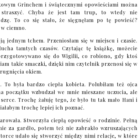
kowym Grinchem i świątecznymi opowieściami można
 straszyć. Chyba że jest tam trup, to wtedy nie
dzę. To co się stało, że sięgnęłam po tę powieść?
i w ciemno.
 ją jednym tchem. Przeniosłam się w miejscu i czasie.
ucha tamtych czasów. Czytając tę książkę, możecie
przygotowywano się do Wigilii, co robiono, gdy ktoś
iam takie smaczki, dzięki nim czytelnik przenosi się w
mrugnięcia okiem.
To była bardzo ciepła kobieta. Polubiłam też ojca
 na początku wzbudzał we mnie mieszane uczucia, ale
serce. Trochę żałuję tego, że było tu tak mało Hani i
hciałabym trochę lepiej ich poznać.
arowała. Stworzyła ciepłą opowieść o rodzinie. Pełną
mnie za gardło, potem też nie zabrakło wzruszających
torce udało się stworzyć między nimi relacje, w które