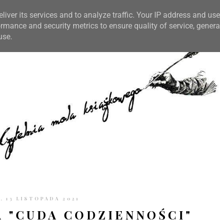
TRONIE
KONTAKT
CZYTELNIA PO GODZINACH
liver its services and to analyze traffic. Your IP address and us
rmance and security metrics to ensure quality of service, gener
use.
 13 LISTOPADA 2021
 "CUDA CODZIENNOŚCI"