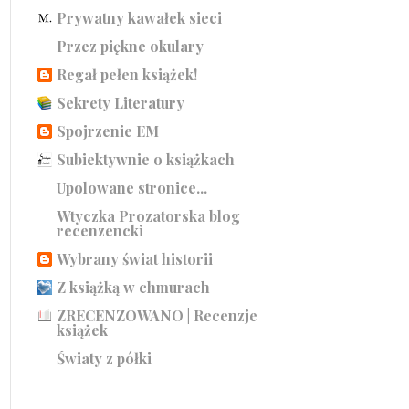
Prywatny kawałek sieci
Przez piękne okulary
Regał pełen książek!
Sekrety Literatury
Spojrzenie EM
Subiektywnie o książkach
Upolowane stronice...
Wtyczka Prozatorska blog
recenzencki
Wybrany świat historii
Z książką w chmurach
ZRECENZOWANO | Recenzje
książek
Światy z półki