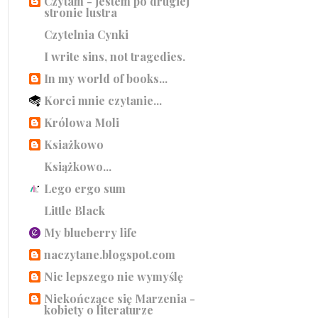
Czytam - jestem po drugiej
stronie lustra
Czytelnia Cynki
I write sins, not tragedies.
In my world of books...
Korci mnie czytanie...
Królowa Moli
Ksiażkowo
Książkowo...
Lego ergo sum
Little Black
My blueberry life
naczytane.blogspot.com
Nic lepszego nie wymyślę
Niekończące się Marzenia -
kobiety o literaturze