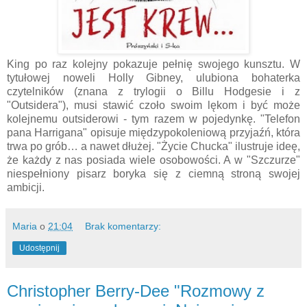
King po raz kolejny pokazuje pełnię swojego kunsztu. W
tytułowej noweli Holly Gibney, ulubiona bohaterka
czytelników (znana z trylogii o Billu Hodgesie i z
"Outsidera"), musi stawić czoło swoim lękom i być może
kolejnemu outsiderowi - tym razem w pojedynkę. "Telefon
pana Harrigana" opisuje międzypokoleniową przyjaźń, która
trwa po grób… a nawet dłużej. "Życie Chucka" ilustruje ideę,
że każdy z nas posiada wiele osobowości. A w "Szczurze"
niespełniony pisarz boryka się z ciemną stroną swojej
ambicji.
Maria
o
21:04
Brak komentarzy:
Udostępnij
Christopher Berry-Dee "Rozmowy z