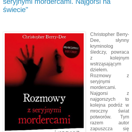
seryjnymi mordercami. Najgorsi na
świecie"
Christopher Berry-
Dee, słynny
kryminolog
śledczy, powraca
z kolejnym
wstrząsającym
dziełem.
Rozmowy z
seryjnymi
mordercami.
Najgorsi z
najgorszych to
kolejna podróż w
mroczny świat
potworów. Tym
razem autor
zapuszcza się