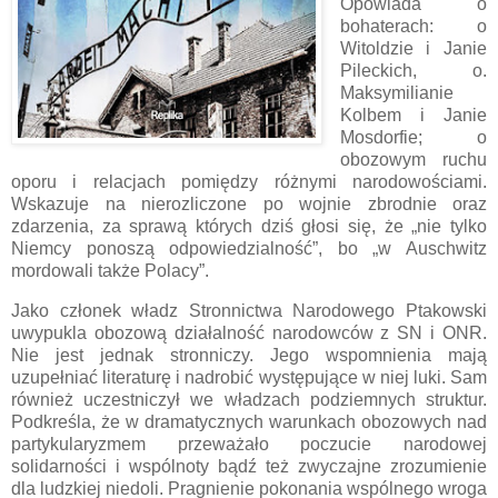
Opowiada o
bohaterach: o
Witoldzie i Janie
Pileckich, o.
Maksymilianie
Kolbem i Janie
Mosdorfie; o
obozowym ruchu
oporu i relacjach pomiędzy różnymi narodowościami.
Wskazuje na nierozliczone po wojnie zbrodnie oraz
zdarzenia, za sprawą których dziś głosi się, że „nie tylko
Niemcy ponoszą odpowiedzialność”, bo „w Auschwitz
mordowali także Polacy”.
Jako członek władz Stronnictwa Narodowego Ptakowski
uwypukla obozową działalność narodowców z SN i ONR.
Nie jest jednak stronniczy. Jego wspomnienia mają
uzupełniać literaturę i nadrobić występujące w niej luki. Sam
również uczestniczył we władzach podziemnych struktur.
Podkreśla, że w dramatycznych warunkach obozowych nad
partykularyzmem przeważało poczucie narodowej
solidarności i wspólnoty bądź też zwyczajne zrozumienie
dla ludzkiej niedoli. Pragnienie pokonania wspólnego wroga