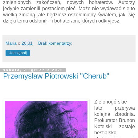
zmienionych zakończeń, nowych bohaterów. Autorzy
jedynie zamienili postaciom płeć. Może nie wydawać się to
wielką zmianą, ale będziesz oszołomiony światem, jaki się
dzięki temu odsłonił – i bohaterami, których odkryjesz.
Maria
o
20:31
Brak komentarzy:
Udostępnij
sobota, 26 grudnia 2020
Przemysław Piotrowski "Cherub"
Zielonogórskie
lato przerywa
kolejna zbrodnia.
Prokurator Brunon
Kotelski zostaje
bestialsko