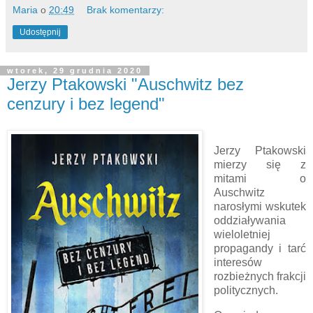
Maria
o
20:49
Brak komentarzy:
Udostępnij
wtorek, 29 grudnia 2020
Jerzy Ptakowski "Auschwitz bez
cenzury i bez legend"
Jerzy Ptakowski
mierzy się z
mitami o
Auschwitz
narosłymi wskutek
oddziaływania
wieloletniej
propagandy i tarć
interesów
rozbieżnych frakcji
politycznych.