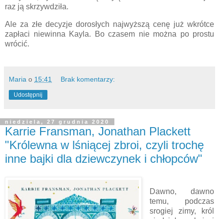
raz ją skrzywdziła.
Ale za złe decyzje dorosłych najwyższą cenę już wkrótce
zapłaci niewinna Kayla. Bo czasem nie można po prostu
wrócić.
Maria
o
15:41
Brak komentarzy:
Udostępnij
niedziela, 27 grudnia 2020
Karrie Fransman, Jonathan Plackett
"Królewna w lśniącej zbroi, czyli trochę
inne bajki dla dziewczynek i chłopców"
Dawno, dawno
temu, podczas
srogiej zimy, król