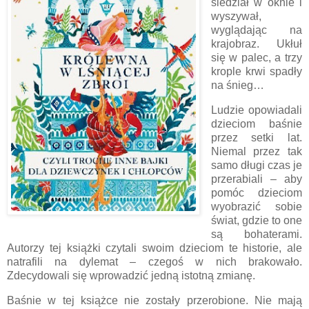
siedział w oknie i
wyszywał,
wyglądając na
krajobraz. Ukłuł
się w palec, a trzy
krople krwi spadły
na śnieg…
Ludzie opowiadali
dzieciom baśnie
przez setki lat.
Niemal przez tak
samo długi czas je
przerabiali – aby
pomóc dzieciom
wyobrazić sobie
świat, gdzie to one
są bohaterami.
Autorzy tej książki czytali swoim dzieciom te historie, ale
natrafili na dylemat – czegoś w nich brakowało.
Zdecydowali się wprowadzić jedną istotną zmianę.
Baśnie w tej książce nie zostały przerobione. Nie mają