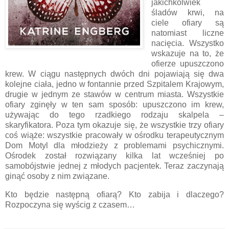
jakichkolwiek
śladów krwi, na
ciele ofiary są
natomiast liczne
nacięcia. Wszystko
wskazuje na to, że
ofierze upuszczono
krew. W ciągu następnych dwóch dni pojawiają się dwa
kolejne ciała, jedno w fontannie przed Szpitalem Krajowym,
drugie w jednym ze stawów w centrum miasta. Wszystkie
ofiary zginęły w ten sam sposób: upuszczono im krew,
używając do tego rzadkiego rodzaju skalpela –
skaryfikatora. Poza tym okazuje się, że wszystkie trzy ofiary
coś wiąże: wszystkie pracowały w ośrodku terapeutycznym
Dom Motyl dla młodzieży z problemami psychicznymi.
Ośrodek został rozwiązany kilka lat wcześniej po
samobójstwie jednej z młodych pacjentek. Teraz zaczynają
ginąć osoby z nim związane.
Kto będzie następną ofiarą? Kto zabija i dlaczego?
Rozpoczyna się wyścig z czasem…