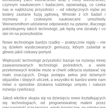
czynnym naukowcem i badaczem, opowiadają, co czeka
nas w najbliższej przyszłości – od robotycznych rojów po
tostery zasilane fuzją jądrową. Wnioski z ich badań i
rozmowy z czołowymi naukowcami umożliwiły
Weinersmithom udzielenie odpowiedzi na pytanie, dlaczego
potrzebujemy takich technologii, jak będą one działały i co
stoi im na przeszkodzie.
Nowe technologie bardzo rzadko – praktycznie nigdy – nie
są dziełem wyobcowanych geniuszy, którym zaświtał w
głowie jakiś ciekawy pomysł.
Większość technologii przyszłości bazuje na rozwoju mniej
zaawansowanych technologii pośrednich, a wiele
przełomowych kroków może w chwili odkrycia wydawać się
mało znaczących. Droga postępu pełna jest dziwnych
objazdów i ślepych uliczek, a wszystko to bardzo wiele nam
mówi o sposobie działania ludzkiego umysłu i naturze
rozwoju cywilizacji.
Jakoś wkrótce skupia się na dziesięciu nowo kształtujących
się technologiach, od programowalnej materii przez
rzeczywistość rozszerzoną, windy kosmiczne, po robotyczne