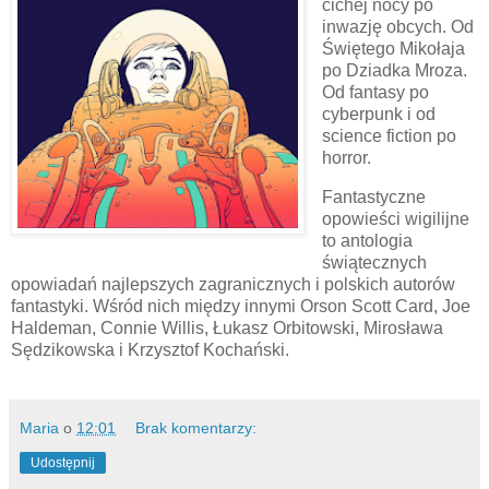
cichej nocy po
inwazję obcych. Od
Świętego Mikołaja
po Dziadka Mroza.
Od fantasy po
cyberpunk i od
science fiction po
horror.
Fantastyczne
opowieści wigilijne
to antologia
świątecznych
opowiadań najlepszych zagranicznych i polskich autorów
fantastyki. Wśród nich między innymi Orson Scott Card, Joe
Haldeman, Connie Willis, Łukasz Orbitowski, Mirosława
Sędzikowska i Krzysztof Kochański.
Maria
o
12:01
Brak komentarzy:
Udostępnij