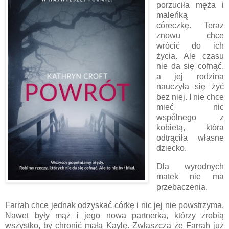
porzuciła męża i
maleńką
córeczkę. Teraz
znowu chce
wrócić do ich
życia. Ale czasu
nie da się cofnąć,
a jej rodzina
nauczyła się żyć
bez niej. I nie chce
mieć nic
wspólnego z
kobietą, która
odtrąciła własne
dziecko.
Dla wyrodnych
matek nie ma
przebaczenia.
Farrah chce jednak odzyskać córkę i nic jej nie powstrzyma.
Nawet były mąż i jego nowa partnerka, którzy zrobią
wszystko, by chronić małą Kaylę. Zwłaszcza że Farrah już