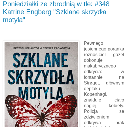
Poniedziałki ze zbrodnią w tle: #348
Katrine Engberg "Szklane skrzydła
motyla"
Pewnego
jesiennego poranka
roznosiciel gazet
dokonuje
makabrycznego
odkrycia: w
fontannie na
Strøget, głównym
deptaku
Kopenhagi,
znajduje ciało
nagiej kobiety.
Policja ze
zdziwieniem
odkrywa brak