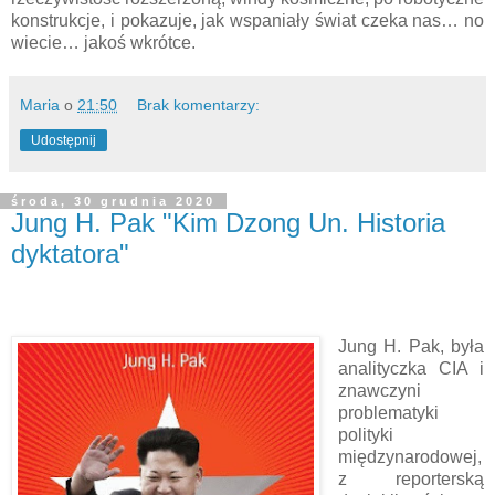
konstrukcje, i pokazuje, jak wspaniały świat czeka nas… no
wiecie… jakoś wkrótce.
Maria
o
21:50
Brak komentarzy:
Udostępnij
środa, 30 grudnia 2020
Jung H. Pak "Kim Dzong Un. Historia
dyktatora"
Jung H. Pak, była
analityczka CIA i
znawczyni
problematyki
polityki
międzynarodowej,
z reporterską