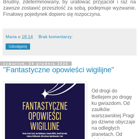
Brudny, zdeterminowany, by uratować przyjaciół i raz na
zawsze zostawić przeszłość za sobą, podejmuje wyzwanie.
Finałowy pojedynek dopiero się rozpoczyna.
Maria
o
18:14
Brak komentarzy:
Udostępnij
czwartek, 24 grudnia 2020
"Fantastyczne opowieści wigilijne"
Od drogi do
Betlejem po drogę
ku gwiazdom. Od
zaułków
warszawskiej Pragi
po dziwne obyczaje
na odległych
planetach. Od