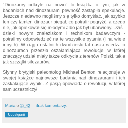
"Dinozaury odkryte na nowo" to książka o tym, jak w
badaniach nad dinozaurami pewność zastąpiła spekulacje.
Jeszcze niedawno mogliśmy się tylko domyślać, jak szybko
ten czy tamten dinozaur biegał, co potrafił pogryźć, a czego
nie, jak opiekował się młodymi albo jak był ubarwiony. Dziś -
dzięki nowym znaleziskom i technikom badawczym -
potrafimy odpowiedzieć na te wszystkie pytania (i na wiele
innych). W ciągu ostatnich dwudziestu lat nasza wiedza o
dinozaurach przeszła oszałamiającą rewolucję, w której
znaczący udział miały także odkrycia z terenów Polski, takie
jak szczątki silezaurów.
Słynny brytyjski paleontolog Michael Benton relacjonuje w
swojej książce najnowsze badania nad dinozaurami i ich
zaskakujące wyniki. Z pasją opowiada o rewolucji, w której
sam uczestniczył.
Maria
o
13:42
Brak komentarzy:
Udostępnij