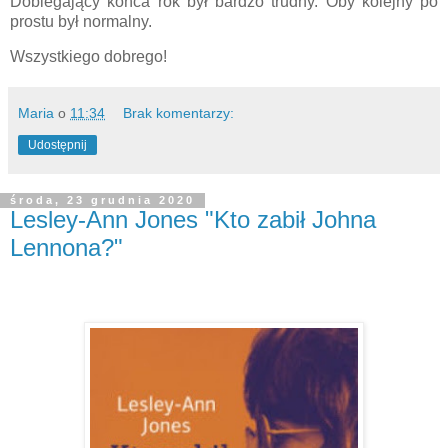
Dobiegający końca rok był bardzo trudny. Oby kolejny po
prostu był normalny.
Wszystkiego dobrego!
Maria
o
11:34
Brak komentarzy:
Udostępnij
środa, 23 grudnia 2020
Lesley-Ann Jones "Kto zabił Johna
Lennona?"