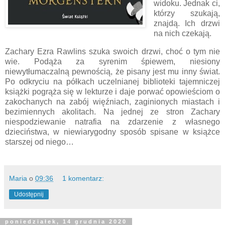
widoku. Jednak ci,
którzy szukają,
znajdą. Ich drzwi
na nich czekają.
Zachary Ezra Rawlins szuka swoich drzwi, choć o tym nie
wie. Podąża za syrenim śpiewem, niesiony
niewytłumaczalną pewnością, że pisany jest mu inny świat.
Po odkryciu na półkach uczelnianej biblioteki tajemniczej
książki pogrąża się w lekturze i daje porwać opowieściom o
zakochanych na zabój więźniach, zaginionych miastach i
bezimiennych akolitach. Na jednej ze stron Zachary
niespodziewanie natrafia na zdarzenie z własnego
dzieciństwa, w niewiarygodny sposób spisane w książce
starszej od niego…
Maria
o
09:36
1 komentarz:
Udostępnij
poniedziałek, 14 grudnia 2020