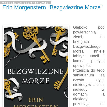
wtorek, 15 grudnia 2020
Erin Morgenstern "Bezgwiezdne Morze"
Głęboko pod
powierzchnią
ziemi, na
brzegach
Bezgwiezdnego
Morza istnieje
labirynt tuneli i
komnat pełnych
opowieści.
Przejścia do tego
sanktuarium są
często ukryte,
niekiedy w lasach,
niekiedy w
domach, a
niekiedy
pozostają na