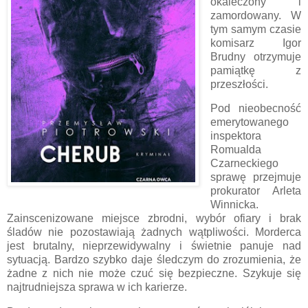
okaleczony i
zamordowany. W
tym samym czasie
komisarz Igor
Brudny otrzymuje
pamiątkę z
przeszłości.
Pod nieobecność
emerytowanego
inspektora
Romualda
Czarneckiego
sprawę przejmuje
prokurator Arleta
Winnicka.
Zainscenizowane miejsce zbrodni, wybór ofiary i brak
śladów nie pozostawiają żadnych wątpliwości. Morderca
jest brutalny, nieprzewidywalny i świetnie panuje nad
sytuacją. Bardzo szybko daje śledczym do zrozumienia, że
żadne z nich nie może czuć się bezpieczne. Szykuje się
najtrudniejsza sprawa w ich karierze.