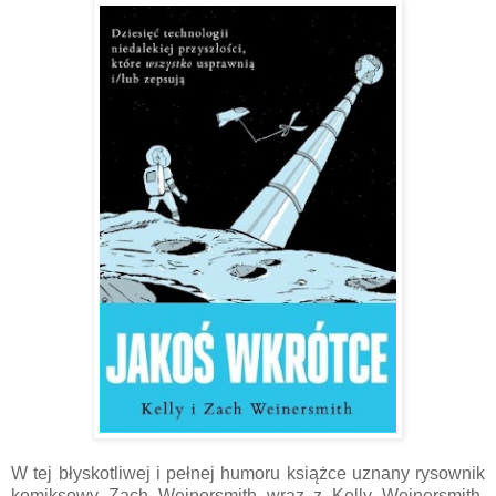
W tej błyskotliwej i pełnej humoru książce uznany rysownik
komiksowy Zach Weinersmith wraz z Kelly Weinersmith,