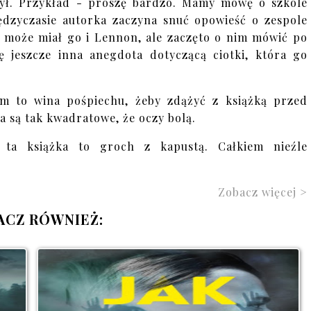
czył. Przykład - proszę bardzo. Mamy mowę o szkole
iędzyczasie autorka zaczyna snuć opowieść o zespole
yć może miał go i Lennon, ale zaczęto o nim mówić po
ię jeszcze inna anegdota dotyczącą ciotki, która go
m to wina pośpiechu, żeby zdążyć z książką przed
a są tak kwadratowe, że oczy bolą.
ta książka to groch z kapustą. Całkiem nieźle
Zobacz więcej >
ACZ RÓWNIEŻ: