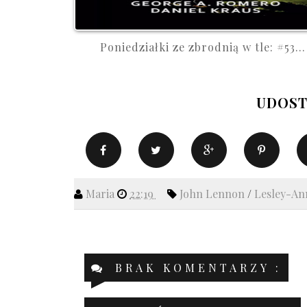
Poniedziałki ze zbrodnią w tle: #53...
UDOST
Maria
22:19
John Lennon
/
Lesley-An
BRAK KOMENTARZY :