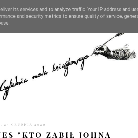
TRONIE
KONTAKT
CZYTELNIA PO GODZINACH
liver its services and to analyze traffic. Your IP address and us
rmance and security metrics to ensure quality of service, gene
buse.
, 23 GRUDNIA 2020
NES "KTO ZABIŁ JOHNA