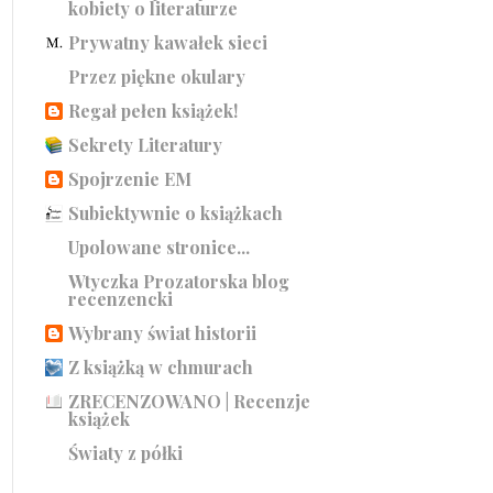
kobiety o literaturze
Prywatny kawałek sieci
Przez piękne okulary
Regał pełen książek!
Sekrety Literatury
Spojrzenie EM
Subiektywnie o książkach
Upolowane stronice...
Wtyczka Prozatorska blog
recenzencki
Wybrany świat historii
Z książką w chmurach
ZRECENZOWANO | Recenzje
książek
Światy z półki