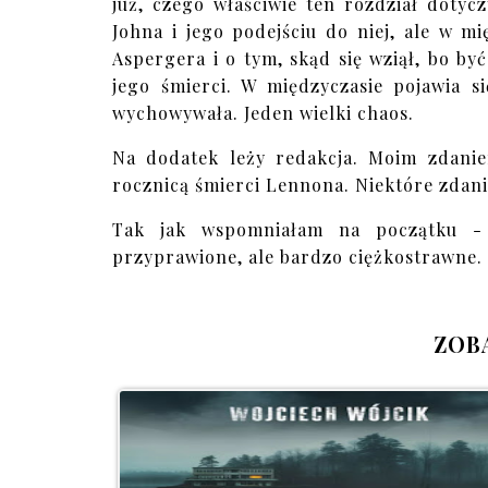
już, czego właściwie ten rozdział doty
Johna i jego podejściu do niej, ale w m
Aspergera i o tym, skąd się wziął, bo b
jego śmierci. W międzyczasie pojawia s
wychowywała. Jeden wielki chaos.
Na dodatek leży redakcja. Moim zdanie
rocznicą śmierci Lennona. Niektóre zdani
Tak jak wspomniałam na początku - 
przyprawione, ale bardzo ciężkostrawne.
ZOB