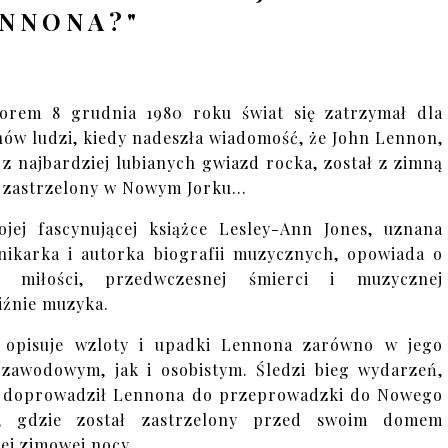
NNONA?"
orem 8 grudnia 1980 roku świat się zatrzymał dla
nów ludzi, kiedy nadeszła wiadomość, że John Lennon,
 z najbardziej lubianych gwiazd rocka, został z zimną
 zastrzelony w Nowym Jorku…
jej fascynującej książce Lesley-Ann Jones, uznana
nikarka i autorka biografii muzycznych, opowiada o
u, miłości, przedwczesnej śmierci i muzycznej
iźnie muzyka.
 opisuje wzloty i upadki Lennona zarówno w jego
 zawodowym, jak i osobistym. Śledzi bieg wydarzeń,
 doprowadził Lennona do przeprowadzki do Nowego
u, gdzie został zastrzelony przed swoim domem
nej zimowej nocy.