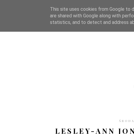
STRONA GŁÓWNA
WSPÓŁPRACA
RECENZJE
O S
This site uses cookies from Google to de
are shared with Google along with perfo
statistics, and to detect and address a
ŚRODA
LESLEY-ANN JO