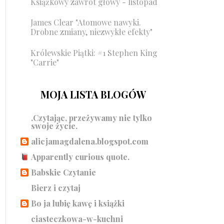
Książkowy zawrót głowy - listopad
James Clear "Atomowe nawyki.
Drobne zmiany, niezwykłe efekty"
Królewskie Piątki: #1 Stephen King
"Carrie"
MOJA LISTA BLOGÓW
.Czytając, przeżywamy nie tylko
swoje życie.
alicjamagdalena.blogspot.com
Apparently curious quote.
Babskie Czytanie
Bierz i czytaj
Bo ja lubię kawę i książki
ciasteczkowa-w-kuchni