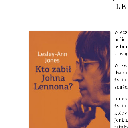
LE
Wiecz
milio
jedna
krwią
W swo
dzien
życi
spuśc
Jones
życiu
który
Jork
fatal