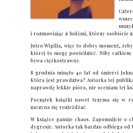
Czter
wszec
muzyk
i rozmawiając z ludźmi, którzy osobiście 
Jutro Wigilia, więc to dobry moment, żeby
której to mogę powiedzieć. Niby całkiem
bywa ciężkostrawny.
8 grudnia minęło 40 lat od śmierci Johna
Która jest prawdziwa? Autorka tej publika
naprawdę lekkie pióro, nie oceniam tej ks
Początek książki nawet trzyma się w 
zaczyna się rozjeżdżać.
W książce panuje chaos. Zapomnijcie o ch
dygresje. Autorka tak bardzo odbiega od 