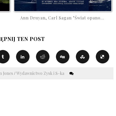
Ann Druyan, Carl Sagan "Świat opano...
ĘPNIJ TEN POST
n Jones
/
Wydawnictwo Zysk i S-ka