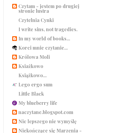
Czytam - jestem po drugiej
stronie lustra
Czytelnia Cynki
I write sins, not tragedies.
In my world of books...
Korci mnie czytanie...
Królowa Moli
Ksiażkowo
Książkowo...
Lego ergo sum
Little Black
My blueberry life
naczytane.blogspot.com
Nic lepszego nie wymyślę
Niekończące się Marzenia -