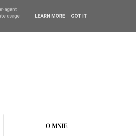
er-agent
rate usage
LEARN MORE
GOT IT
O MNIE