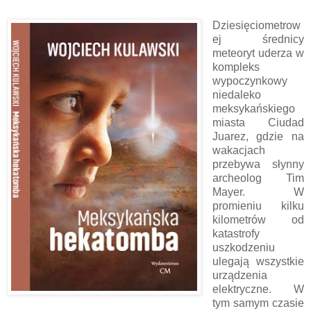
Dziesięciometrow
ej średnicy
meteoryt uderza w
kompleks
wypoczynkowy
niedaleko
meksykańskiego
miasta Ciudad
Juarez, gdzie na
wakacjach
przebywa słynny
archeolog Tim
Mayer. W
promieniu kilku
kilometrów od
katastrofy
uszkodzeniu
ulegają wszystkie
urządzenia
elektryczne. W
tym samym czasie