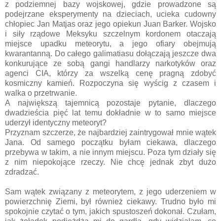
z podziemnej bazy wojskowej, gdzie prowadzone są
podejrzane eksperymenty na dzieciach, ucieka cudowny
chłopiec Jan Matjas oraz jego opiekun Juan Barker. Wojsko
i siły rządowe Meksyku szczelnym kordonem otaczają
miejsce upadku meteorytu, a jego ofiary obejmują
kwarantanną. Do całego galimatiasu dołączają jeszcze dwa
konkurujące ze sobą gangi handlarzy narkotyków oraz
agenci CIA, którzy za wszelką cenę pragną zdobyć
kosmiczny kamień. Rozpoczyna się wyścig z czasem i
walka o przetrwanie.
A największą tajemnicą pozostaje pytanie, dlaczego
dwadzieścia pięć lat temu dokładnie w to samo miejsce
uderzył identyczny meteoryt?
Przyznam szczerze, że najbardziej zaintrygował mnie wątek
Jana. Od samego początku byłam ciekawa, dlaczego
przebywa w takim, a nie innym miejscu. Poza tym działy się
z nim niepokojące rzeczy. Nie chcę jednak zbyt dużo
zdradzać.
Sam wątek związany z meteorytem, z jego uderzeniem w
powierzchnię Ziemi, był również ciekawy. Trudno było mi
spokojnie czytać o tym, jakich spustoszeń dokonał. Czułam,