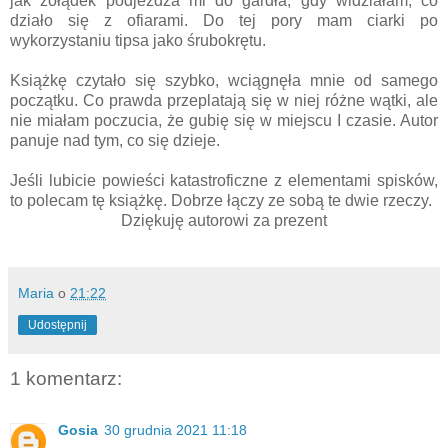
jak żołądek podjeżdża mi do gardła, gdy widziałam, co
działo się z ofiarami. Do tej pory mam ciarki po
wykorzystaniu tipsa jako śrubokrętu.
Książkę czytało się szybko, wciągnęła mnie od samego
początku. Co prawda przeplatają się w niej różne wątki, ale
nie miałam poczucia, że gubię się w miejscu I czasie. Autor
panuje nad tym, co się dzieje.
Jeśli lubicie powieści katastroficzne z elementami spisków,
to polecam tę książkę. Dobrze łączy ze sobą te dwie rzeczy.
Dziękuję autorowi za prezent
Maria
o
21:22
Udostępnij
1 komentarz:
Gosia
30 grudnia 2021 11:18