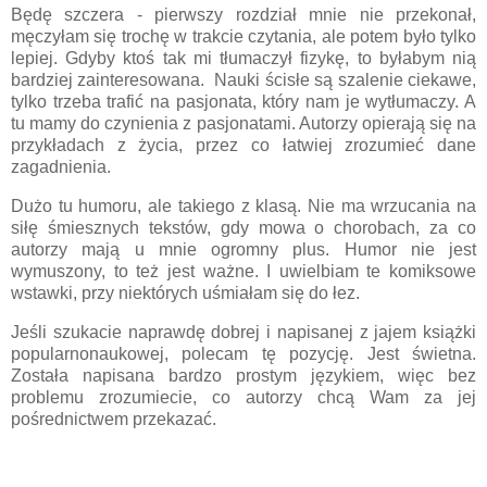
Będę szczera - pierwszy rozdział mnie nie przekonał,
męczyłam się trochę w trakcie czytania, ale potem było tylko
lepiej. Gdyby ktoś tak mi tłumaczył fizykę, to byłabym nią
bardziej zainteresowana. Nauki ścisłe są szalenie ciekawe,
tylko trzeba trafić na pasjonata, który nam je wytłumaczy. A
tu mamy do czynienia z pasjonatami. Autorzy opierają się na
przykładach z życia, przez co łatwiej zrozumieć dane
zagadnienia.
Dużo tu humoru, ale takiego z klasą. Nie ma wrzucania na
siłę śmiesznych tekstów, gdy mowa o chorobach, za co
autorzy mają u mnie ogromny plus. Humor nie jest
wymuszony, to też jest ważne. I uwielbiam te komiksowe
wstawki, przy niektórych uśmiałam się do łez.
Jeśli szukacie naprawdę dobrej i napisanej z jajem książki
popularnonaukowej, polecam tę pozycję. Jest świetna.
Została napisana bardzo prostym językiem, więc bez
problemu zrozumiecie, co autorzy chcą Wam za jej
pośrednictwem przekazać.