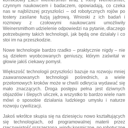
czynnym naukowcem i badaczem, opowiadają, co czeka
nas w najbliższej przyszłości – od robotycznych rojów po
tostery zasilane fuzją jądrową. Wnioski z ich badań i
rozmowy z czołowymi naukowcami umożliwiły
Weinersmithom udzielenie odpowiedzi na pytanie, dlaczego
potrzebujemy takich technologii, jak będą one działały i co
stoi im na przeszkodzie.
Nowe technologie bardzo rzadko – praktycznie nigdy – nie
są dziełem wyobcowanych geniuszy, którym zaświtał w
głowie jakiś ciekawy pomysł.
Większość technologii przyszłości bazuje na rozwoju mniej
zaawansowanych technologii pośrednich, a wiele
przełomowych kroków może w chwili odkrycia wydawać się
mało znaczących. Droga postępu pełna jest dziwnych
objazdów i ślepych uliczek, a wszystko to bardzo wiele nam
mówi o sposobie działania ludzkiego umysłu i naturze
rozwoju cywilizacji.
Jakoś wkrótce skupia się na dziesięciu nowo kształtujących
się technologiach, od programowalnej materii przez
rzeczywistość rozszerzoną, windy kosmiczne, po robotyczne