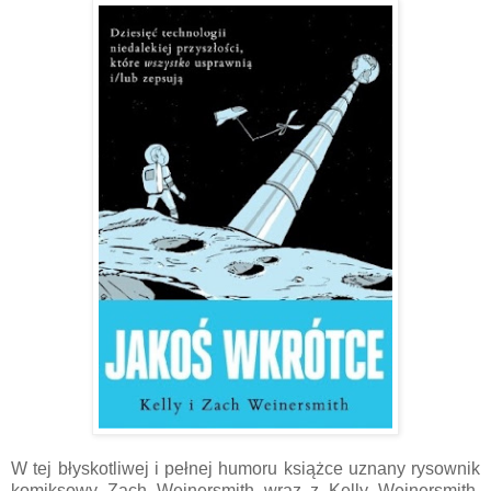
W tej błyskotliwej i pełnej humoru książce uznany rysownik
komiksowy Zach Weinersmith wraz z Kelly Weinersmith,