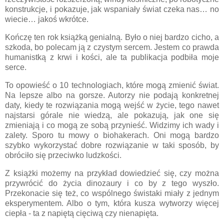
konstrukcje, i pokazuje, jak wspaniały świat czeka nas… no
wiecie… jakoś wkrótce.
Kończę ten rok książką genialną. Było o niej bardzo cicho, a
szkoda, bo polecam ją z czystym sercem. Jestem co prawda
humanistką z krwi i kości, ale ta publikacja podbiła moje
serce.
To opowieść o 10 technologiach, które mogą zmienić świat.
Na lepsze albo na gorsze. Autorzy nie podają konkretnej
daty, kiedy te rozwiązania mogą wejść w życie, tego nawet
najstarsi górale nie wiedzą, ale pokazują, jak one się
zmieniają i co mogą ze sobą przynieść. Widzimy ich wady i
zalety. Sporo tu mowy o biohakerach. Oni mogą bardzo
szybko wykorzystać dobre rozwiązanie w taki sposób, by
obróciło się przeciwko ludzkości.
Z książki możemy na przykład dowiedzieć się, czy można
przywrócić do życia dinozaury i co by z tego wyszło.
Przekonacie się też, co wspólnego świstaki miały z jednym
eksperymentem. Albo o tym, która kusza wytworzy więcej
ciepła - ta z napiętą cięciwą czy nienapięta.