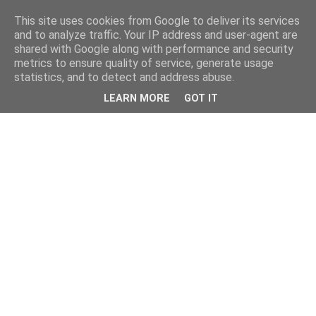
This site uses cookies from Google to deliver its services
and to analyze traffic. Your IP address and user-agent are
shared with Google along with performance and security
metrics to ensure quality of service, generate usage
statistics, and to detect and address abuse.
LEARN MORE
GOT IT