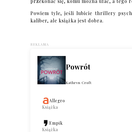
przekonać się, komu można ufać, a tego r
Powiem tyle, jeśli lubicie thrillery psyc
kaliber, ale książka jest dobra.