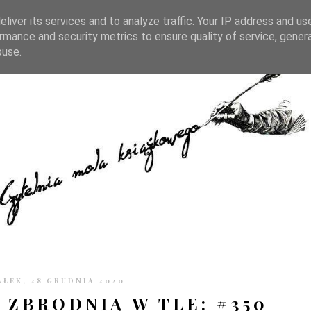
TRONIE
KONTAKT
CZYTELNIA PO GODZINACH
liver its services and to analyze traffic. Your IP address and us
rmance and security metrics to ensure quality of service, gene
buse.
ŁEK, 28 GRUDNIA 2020
 ZBRODNIĄ W TLE: #350