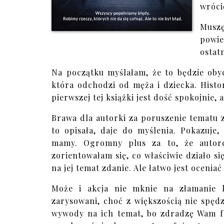
wróci
Musz
powie
ostat
Na początku myślałam, że to będzie oby
która odchodzi od męża i dziecka. Histo
pierwszej tej książki jest dość spokojnie, a
Brawa dla autorki za poruszenie tematu 
to opisała, daje do myślenia. Pokazuje
mamy. Ogromny plus za to, że autorc
zorientowałam się, co właściwie działo s
na jej temat zdanie. Ale łatwo jest oceniać 
Może i akcja nie mknie na złamanie k
zarysowani, choć z większością nie spęd
wywody na ich temat, bo zdradzę Wam f