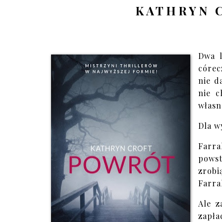
KATHRYN 
Dwa l
córec
nie d
nie c
własn
Dla w
Farr
powst
zrobi
Farra
Ale z
zapła