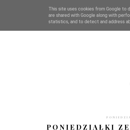
STRONA GŁÓWNA
WSPÓŁPRACA
RECENZJE
O S
This site uses cookies from Google to de
are shared with Google along with perfo
statistics, and to detect and address a
PONIEDZIA
PONIEDZIAŁKI ZE