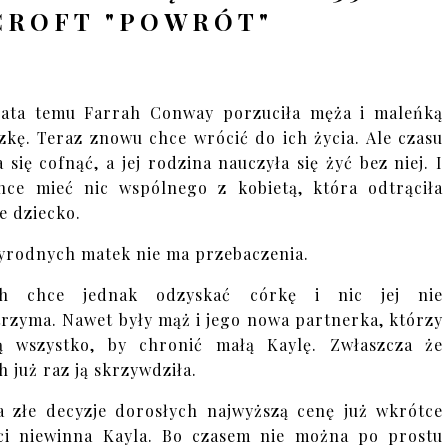
CROFT "POWRÓT"
ata temu Farrah Conway porzuciła męża i maleńką
zkę. Teraz znowu chce wrócić do ich życia. Ale czasu
a się cofnąć, a jej rodzina nauczyła się żyć bez niej. I
hce mieć nic wspólnego z kobietą, która odtrąciła
e dziecko.
yrodnych matek nie ma przebaczenia.
ah chce jednak odzyskać córkę i nic jej nie
rzyma. Nawet były mąż i jego nowa partnerka, którzy
ą wszystko, by chronić małą Kaylę. Zwłaszcza że
h już raz ją skrzywdziła.
a złe decyzje dorosłych najwyższą cenę już wkrótce
ci niewinna Kayla. Bo czasem nie można po prostu