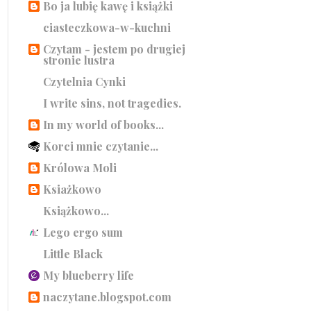
Bo ja lubię kawę i książki
ciasteczkowa-w-kuchni
Czytam - jestem po drugiej
stronie lustra
Czytelnia Cynki
I write sins, not tragedies.
In my world of books...
Korci mnie czytanie...
Królowa Moli
Ksiażkowo
Książkowo...
Lego ergo sum
Little Black
My blueberry life
naczytane.blogspot.com