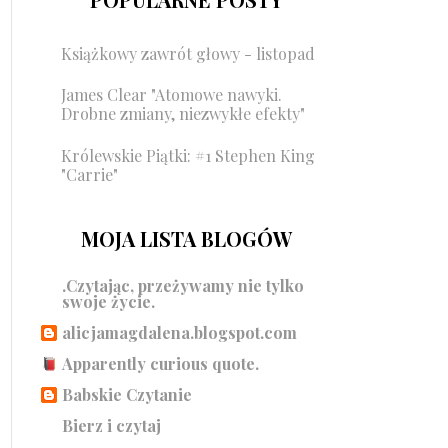
Książkowy zawrót głowy - listopad
James Clear "Atomowe nawyki.
Drobne zmiany, niezwykłe efekty"
Królewskie Piątki: #1 Stephen King
"Carrie"
MOJA LISTA BLOGÓW
.Czytając, przeżywamy nie tylko
swoje życie.
alicjamagdalena.blogspot.com
Apparently curious quote.
Babskie Czytanie
Bierz i czytaj