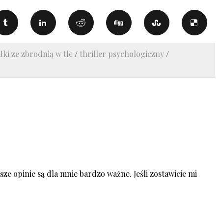
łki ze zbrodnią w tle
/
thriller psychologiczny
/
ze opinie są dla mnie bardzo ważne. Jeśli zostawicie mi