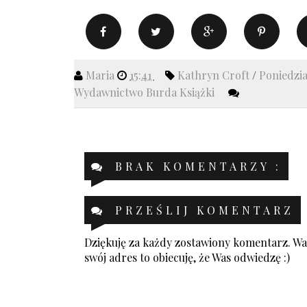
Maria
15:41
Kathryn Croft
/
Poniedzia
Wydawnictwo Burda Książki
BRAK KOMENTARZY :
PRZEŚLIJ KOMENTARZ
Dziękuję za każdy zostawiony komentarz. Was
swój adres to obiecuję, że Was odwiedzę :)