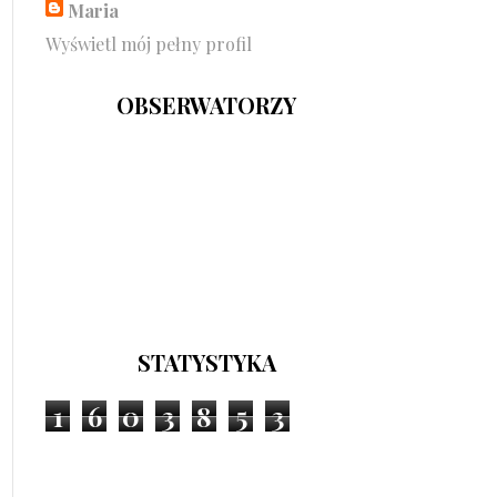
Maria
Wyświetl mój pełny profil
OBSERWATORZY
STATYSTYKA
1
6
0
3
8
5
3