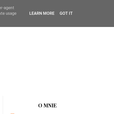
er-agent
rate usage
LEARN MORE
GOT IT
O MNIE