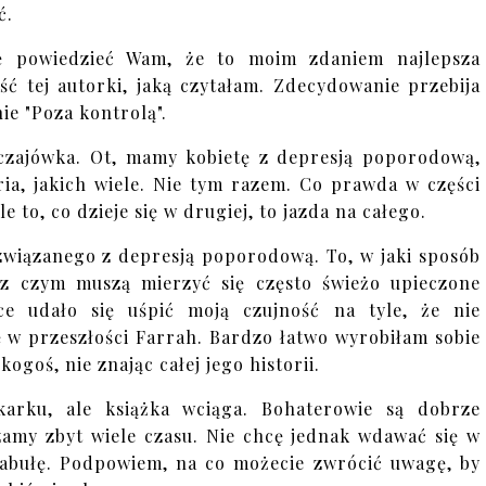
ć.
ę powiedzieć Wam, że to moim zdaniem najlepsza
ść tej autorki, jaką czytałam. Zdecydowanie przebija
nie "Poza kontrolą".
czajówka. Ot, mamy kobietę z depresją poporodową,
ria, jakich wiele. Nie tym razem. Co prawda w części
le to, co dzieje się w drugiej, to jazda na całego.
związanego z depresją poporodową. To, w jaki sposób
, z czym muszą mierzyć się często świeżo upieczone
e udało się uśpić moją czujność na tyle, że nie
ię w przeszłości Farrah. Bardzo łatwo wyrobiłam sobie
kogoś, nie znając całej jego historii.
arku, ale książka wciąga. Bohaterowie są dobrze
zamy zbyt wiele czasu. Nie chcę jednak wdawać się w
abułę. Podpowiem, na co możecie zwrócić uwagę, by