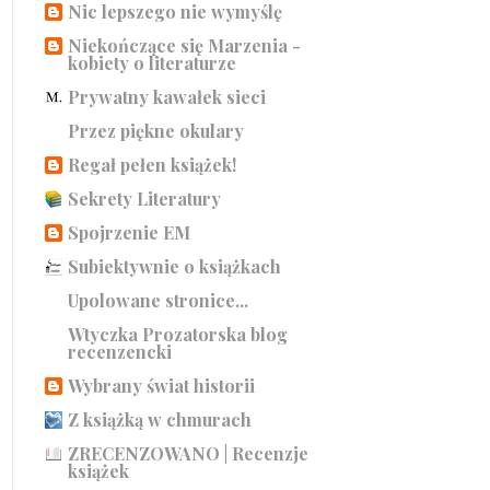
Nic lepszego nie wymyślę
Niekończące się Marzenia -
kobiety o literaturze
Prywatny kawałek sieci
Przez piękne okulary
Regał pełen książek!
Sekrety Literatury
Spojrzenie EM
Subiektywnie o książkach
Upolowane stronice...
Wtyczka Prozatorska blog
recenzencki
Wybrany świat historii
Z książką w chmurach
ZRECENZOWANO | Recenzje
książek