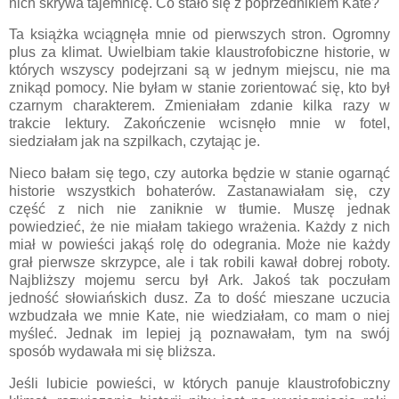
nich skrywa tajemnicę. Co stało się z poprzednikiem Kate?
Ta książka wciągnęła mnie od pierwszych stron. Ogromny
plus za klimat. Uwielbiam takie klaustrofobiczne historie, w
których wszyscy podejrzani są w jednym miejscu, nie ma
znikąd pomocy. Nie byłam w stanie zorientować się, kto był
czarnym charakterem. Zmieniałam zdanie kilka razy w
trakcie lektury. Zakończenie wcisnęło mnie w fotel,
siedziałam jak na szpilkach, czytając je.
Nieco bałam się tego, czy autorka będzie w stanie ogarnąć
historie wszystkich bohaterów. Zastanawiałam się, czy
część z nich nie zaniknie w tłumie. Muszę jednak
powiedzieć, że nie miałam takiego wrażenia. Każdy z nich
miał w powieści jakąś rolę do odegrania. Może nie każdy
grał pierwsze skrzypce, ale i tak robili kawał dobrej roboty.
Najbliższy mojemu sercu był Ark. Jakoś tak poczułam
jedność słowiańskich dusz. Za to dość mieszane uczucia
wzbudzała we mnie Kate, nie wiedziałam, co mam o niej
myśleć. Jednak im lepiej ją poznawałam, tym na swój
sposób wydawała mi się bliższa.
Jeśli lubicie powieści, w których panuje klaustrofobiczny