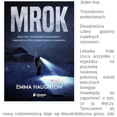
Jeden trup.
Trzynaścioro
podejrzanych.
Dwadzieścia
cztery godziny
zupełnych
ciemności.
Lekarka Kate
rzuca wszystko i
wyjeżdża na
placówkę
naukową
położoną wśród
wiecznych
śniegów
Antarktydy, by
zapomnieć o tym,
co ją dręczy.
Tymczasem jej
nową codziennością staje się klaustrofobiczna groza. Jaki