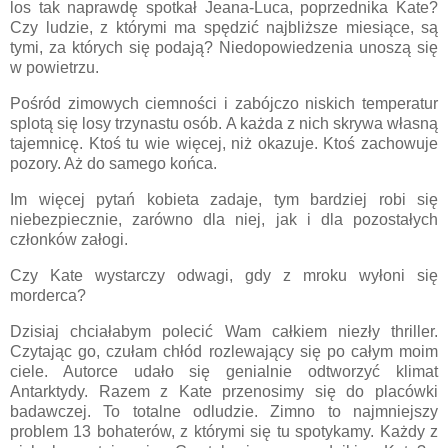
los tak naprawdę spotkał Jeana-Luca, poprzednika Kate?
Czy ludzie, z którymi ma spędzić najbliższe miesiące, są
tymi, za których się podają? Niedopowiedzenia unoszą się
w powietrzu.
Pośród zimowych ciemności i zabójczo niskich temperatur
splotą się losy trzynastu osób. A każda z nich skrywa własną
tajemnicę. Ktoś tu wie więcej, niż okazuje. Ktoś zachowuje
pozory. Aż do samego końca.
Im więcej pytań kobieta zadaje, tym bardziej robi się
niebezpiecznie, zarówno dla niej, jak i dla pozostałych
członków załogi.
Czy Kate wystarczy odwagi, gdy z mroku wyłoni się
morderca?
Dzisiaj chciałabym polecić Wam całkiem niezły thriller.
Czytając go, czułam chłód rozlewający się po całym moim
ciele. Autorce udało się genialnie odtworzyć klimat
Antarktydy. Razem z Kate przenosimy się do placówki
badawczej. To totalne odludzie. Zimno to najmniejszy
problem 13 bohaterów, z którymi się tu spotykamy. Każdy z