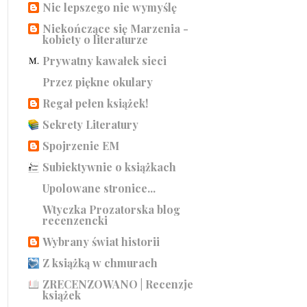
Nic lepszego nie wymyślę
Niekończące się Marzenia -
kobiety o literaturze
Prywatny kawałek sieci
Przez piękne okulary
Regał pełen książek!
Sekrety Literatury
Spojrzenie EM
Subiektywnie o książkach
Upolowane stronice...
Wtyczka Prozatorska blog
recenzencki
Wybrany świat historii
Z książką w chmurach
ZRECENZOWANO | Recenzje
książek