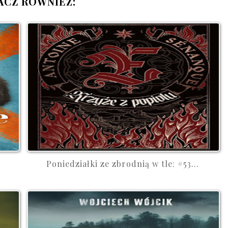
ACZ RÓWNIEŻ:
.
Poniedziałki ze zbrodnią w tle: #53...