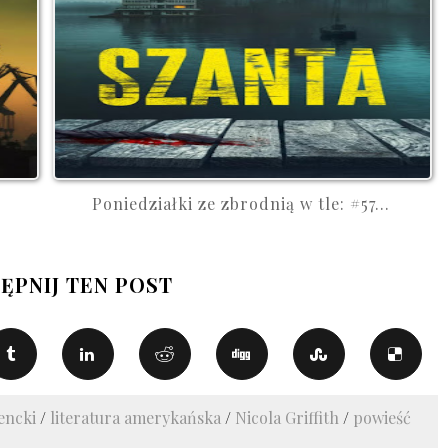
Poniedziałki ze zbrodnią w tle: #57...
ĘPNIJ TEN POST
encki
/
literatura amerykańska
/
Nicola Griffith
/
powieść