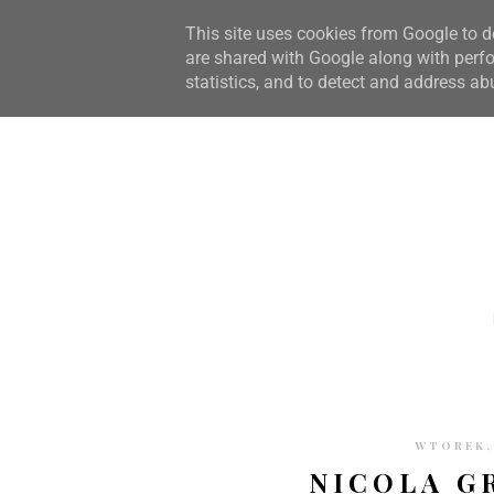
STRONA GŁÓWNA
WSPÓŁPRACA
RECENZJE
O S
This site uses cookies from Google to de
are shared with Google along with perfo
statistics, and to detect and address ab
WTOREK, 
NICOLA G