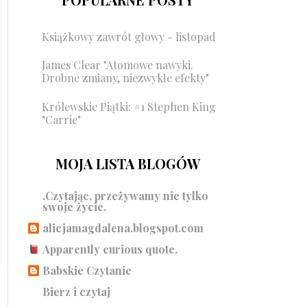
Książkowy zawrót głowy - listopad
James Clear "Atomowe nawyki.
Drobne zmiany, niezwykłe efekty"
Królewskie Piątki: #1 Stephen King
"Carrie"
MOJA LISTA BLOGÓW
.Czytając, przeżywamy nie tylko
swoje życie.
alicjamagdalena.blogspot.com
Apparently curious quote.
Babskie Czytanie
Bierz i czytaj