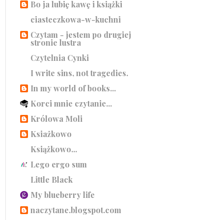
Bo ja lubię kawę i książki
ciasteczkowa-w-kuchni
Czytam - jestem po drugiej
stronie lustra
Czytelnia Cynki
I write sins, not tragedies.
In my world of books...
Korci mnie czytanie...
Królowa Moli
Ksiażkowo
Książkowo...
Lego ergo sum
Little Black
My blueberry life
naczytane.blogspot.com