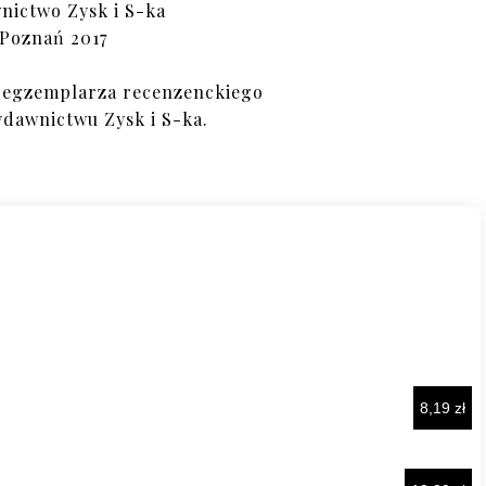
ictwo Zysk i S-ka
Poznań 2017
 egzemplarza recenzenckiego
ydawnictwu Zysk i S-ka.