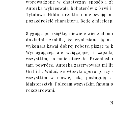
wprowadzone w chaotyczny sposób i zbu
Autorka wykreowała bohaterów z krwi i k
Tytułowa Hilda urzekła mnie swoją nie
pozazdrościć charakteru. Będę z niecierpl
Sięgając po książkę, niewiele wiedziałam 
dokładnie zrobiła, że wyniesiono ją na
wykonała kawał dobrej roboty, pisząc tę k
Wymagającej, ale wciągającej i zapad
wszystkim, co mnie otaczało. Przeniosłam
tam powrócę. Autorka zaserwowała mi lit
Griffith. Widać, że włożyła sporo prac
wszystkim w mowie, jaką posługują si
Majstersztyk. Polecam wszystkim fanom po
rozczarowani.
N