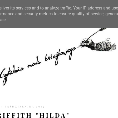
TRONIE
KONTAKT
CZYTELNIA PO GODZINACH
liver its services and to analyze traffic. Your IP address and us
rmance and security metrics to ensure quality of service, gener
use.
3 PAŹDZIERNIKA 2017
RIFFITH "HILDA"