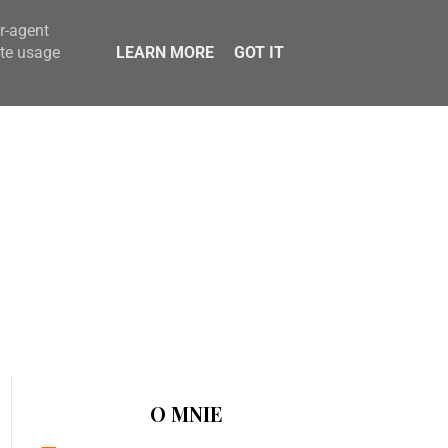
er-agent
ate usage
LEARN MORE
GOT IT
O MNIE