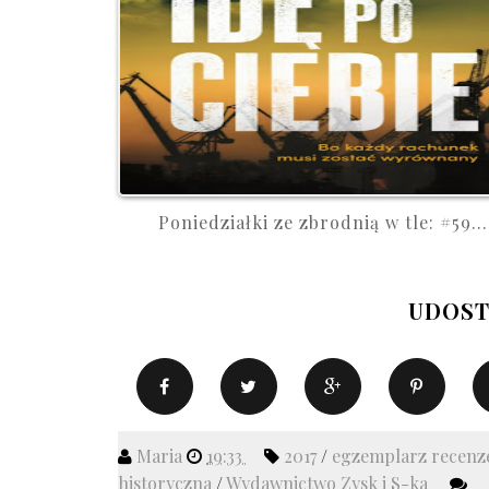
Poniedziałki ze zbrodnią w tle: #59...
UDOST
Maria
19:33
2017
/
egzemplarz recenz
historyczna
/
Wydawnictwo Zysk i S-ka