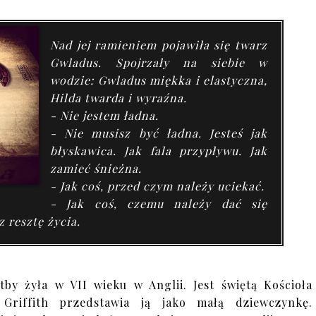
Nad jej ramieniem pojawiła się twarz
Gwladus. Spojrzały na siebie w
wodzie: Gwladus miękka i elastyczna,
Hilda twarda i wyraźna.
- Nie jestem ładna.
- Nie musisz być ładna. Jesteś jak
błyskawica. Jak fala przypływu. Jak
zamieć śnieżna.
- Jak coś, przed czym należy uciekać.
- Jak coś, czemu należy dać się
 resztę życia.
by żyła w VII wieku w Anglii. Jest świętą Kościoła
a Griffith przedstawia ją jako małą dziewczynkę.