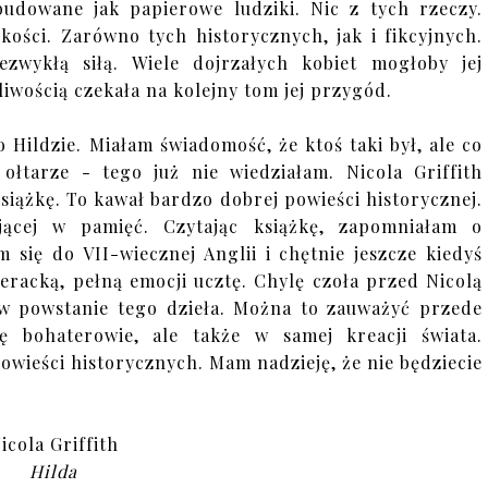
dowane jak papierowe ludziki. Nic z tych rzeczy.
ości. Zarówno tych historycznych, jak i fikcyjnych.
zwykłą siłą. Wiele dojrzałych kobiet mogłoby jej
iwością czekała na kolejny tom jej przygód.
o Hildzie. Miałam świadomość, że ktoś taki był, ale co
 ołtarze - tego już nie wiedziałam. Nicola Griffith
siążkę. To kawał bardzo dobrej powieści historycznej.
ającej w pamięć. Czytając książkę, zapomniałam o
 się do VII-wiecznej Anglii i chętnie jeszcze kiedyś
eracką, pełną emocji ucztę. Chylę czoła przed Nicolą
y w powstanie tego dzieła. Można to zauważyć przede
ę bohaterowie, ale także w samej kreacji świata.
wieści historycznych. Mam nadzieję, że nie będziecie
icola Griffith
Hilda