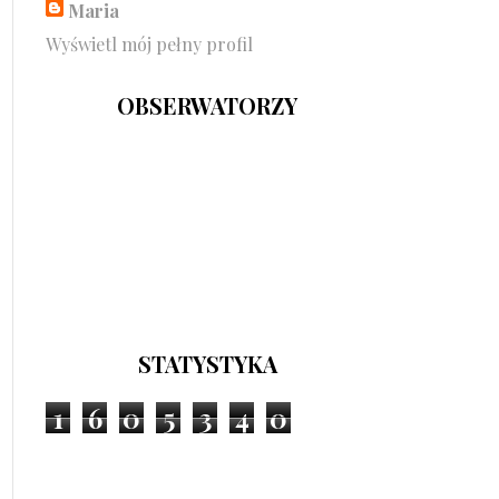
Maria
Wyświetl mój pełny profil
OBSERWATORZY
STATYSTYKA
1
6
0
5
3
4
0