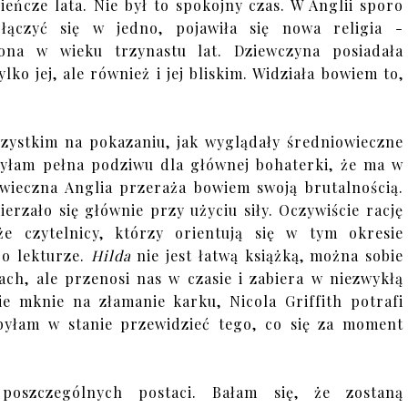
ieńcze lata. Nie był to spokojny czas. W Anglii sporo
 łączyć się w jedno, pojawiła się nowa religia -
zona w wieku trzynastu lat. Dziewczyna posiadała
lko jej, ale również i jej bliskim. Widziała bowiem to,
szystkim na pokazaniu, jak wyglądały średniowieczne
 Byłam pełna podziwu dla głównej bohaterki, że ma w
iowieczna Anglia przeraża bowiem swoją brutalnością.
erzało się głównie przy użyciu siły. Oczywiście rację
że czytelnicy, którzy orientują się w tym okresie
po lekturze.
Hilda
nie jest łatwą książką, można sobie
ach, ale przenosi nas w czasie i zabiera w niezwykłą
ie mknie na złamanie karku, Nicola Griffith potrafi
 byłam w stanie przewidzieć tego, co się za moment
poszczególnych postaci. Bałam się, że zostaną