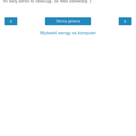
mi swój adres to obiecuję, że Was odwiedzę :)
‹
›
Strona główna
Wyświetl wersję na komputer