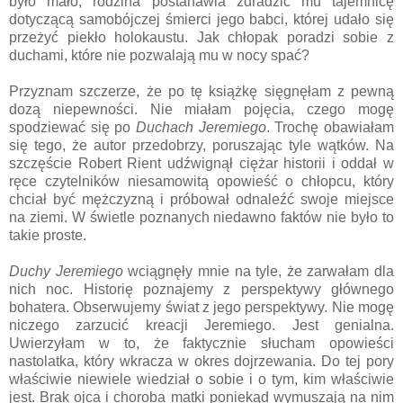
było mało, rodzina postanawia zdradzić mu tajemnicę
dotyczącą samobójczej śmierci jego babci, której udało się
przeżyć piekło holokaustu. Jak chłopak poradzi sobie z
duchami, które nie pozwalają mu w nocy spać?
Przyznam szczerze, że po tę książkę sięgnęłam z pewną
dozą niepewności. Nie miałam pojęcia, czego mogę
spodziewać się po
Duchach Jeremiego
. Trochę obawiałam
się tego, że autor przedobrzy, poruszając tyle wątków. Na
szczęście Robert Rient udźwignął ciężar historii i oddał w
ręce czytelników niesamowitą opowieść o chłopcu, który
chciał być mężczyzną i próbował odnaleźć swoje miejsce
na ziemi. W świetle poznanych niedawno faktów nie było to
takie proste.
Duchy Jeremiego
wciągnęły mnie na tyle, że zarwałam dla
nich noc. Historię poznajemy z perspektywy głównego
bohatera. Obserwujemy świat z jego perspektywy. Nie mogę
niczego zarzucić kreacji Jeremiego. Jest genialna.
Uwierzyłam w to, że faktycznie słucham opowieści
nastolatka, który wkracza w okres dojrzewania. Do tej pory
właściwie niewiele wiedział o sobie i o tym, kim właściwie
jest. Brak ojca i choroba matki poniekąd wymuszają na nim