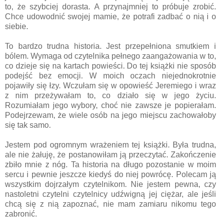
to, że szybciej dorasta. A przynajmniej to próbuje zrobić.
Chce udowodnić swojej mamie, że potrafi zadbać o nią i o
siebie.
To bardzo trudna historia. Jest przepełniona smutkiem i
bólem. Wymaga od czytelnika pełnego zaangażowania w to,
co dzieje się na kartach powieści. Do tej książki nie sposób
podejść bez emocji. W moich oczach niejednokrotnie
pojawiły się łzy. Wczułam się w opowieść Jeremiego i wraz
z nim przeżywałam to, co działo się w jego życiu.
Rozumiałam jego wybory, choć nie zawsze je popierałam.
Podejrzewam, że wiele osób na jego miejscu zachowałoby
się tak samo.
Jestem pod ogromnym wrażeniem tej książki. Była trudna,
ale nie żałuję, że postanowiłam ją przeczytać. Zakończenie
zbiło mnie z nóg. Ta historia na długo pozostanie w moim
sercu i pewnie jeszcze kiedyś do niej powrócę. Polecam ją
wszystkim dojrzałym czytelnikom. Nie jestem pewna, czy
nastoletni czytelni czytelnicy udźwigną jej ciężar, ale jeśli
chcą się z nią zapoznać, nie mam zamiaru nikomu tego
zabronić.