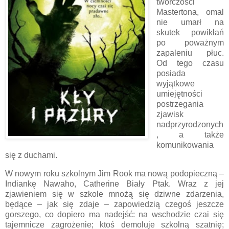
twórczości
Mastertona, omal
nie umarł na
skutek powikłań
po poważnym
zapaleniu płuc.
Od tego czasu
posiada
wyjątkowe
umiejętności
postrzegania
zjawisk
nadprzyrodzonych
, a także
komunikowania
się z duchami.
W nowym roku szkolnym Jim Rook ma nową podopieczną –
Indiankę Nawaho, Catherine Biały Ptak. Wraz z jej
zjawieniem się w szkole mnożą się dziwne zdarzenia,
będące – jak się zdaje – zapowiedzią czegoś jeszcze
gorszego, co dopiero ma nadejść: na wschodzie czai się
tajemnicze zagrożenie; ktoś demoluje szkolną szatnię;