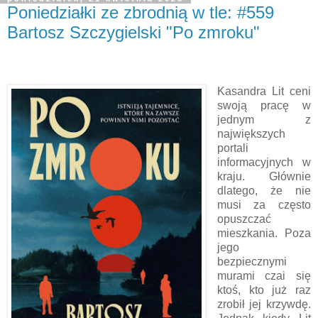
Poniedziałki ze zbrodnią w tle: #559
Bartosz Szczygielski "Po zmroku"
Kasandra Lit ceni
swoją pracę w
jednym z
największych
portali
informacyjnych w
kraju. Głównie
dlatego, że nie
musi za często
opuszczać
mieszkania. Poza
jego
bezpiecznymi
murami czai się
ktoś, kto już raz
zrobił jej krzywdę.