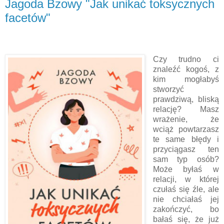
Jagoda Bzowy "Jak unikać toksycznych
facetów"
Czy trudno ci
znaleźć kogoś, z
kim mogłabyś
stworzyć
prawdziwą, bliską
relację? Masz
wrażenie, że
wciąż powtarzasz
te same błędy i
przyciągasz ten
sam typ osób?
Może byłaś w
relacji, w której
czułaś się źle, ale
nie chciałaś jej
zakończyć, bo
bałaś się, że już