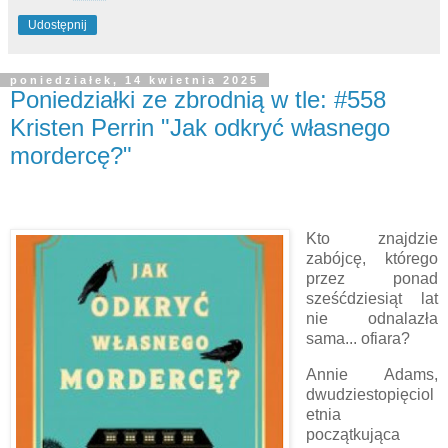
Udostępnij
poniedziałek, 14 kwietnia 2025
Poniedziałki ze zbrodnią w tle: #558
Kristen Perrin "Jak odkryć własnego
mordercę?"
Kto znajdzie
zabójcę, którego
przez ponad
sześćdziesiąt lat
nie odnalazła
sama... ofiara?
Annie Adams,
dwudziestopięciol
etnia
początkująca