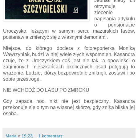
Jednak kiedy Lit
otrzymuje
zlecenie
napisania artykułu
o pensjonacie
Uroczysko, leżącym w samym sercu mazurskich lasów,
postanawia zmierzyć się z własnymi demonami.
Miejsce, do którego dociera z fotoreporterką Moniką
Wawrzyniak, budzi w niej wiele złych wspomnień. Kasandra
czuje, że z Uroczyskiem coś jest nie tak, a opowieści o
zaginionych mieszkańcach okolicznych osad potęgują to
wrażenie. Ludzie, którzy bezpowrotnie zniknęli, zostawili po
sobie przestrogę.
NIE WCHODŹ DO LASU PO ZMROKU
Gdy zapada noc, nikt nie jest bezpieczny. Kasandra
przekonuje się o tym na własnej skórze, gdy znika bliska jej
osoba.
Maria
o
19:23
1 komentarz: