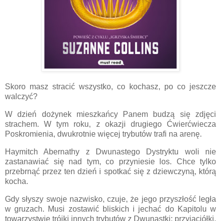
Skoro masz stracić wszystko, co kochasz, po co jeszcze
walczyć?
W dzień dożynek mieszkańcy Panem budzą się zdjęci
strachem. W tym roku, z okazji drugiego Ćwierćwiecza
Poskromienia, dwukrotnie więcej trybutów trafi na arenę.
Haymitch Abernathy z Dwunastego Dystryktu woli nie
zastanawiać się nad tym, co przyniesie los. Chce tylko
przebrnąć przez ten dzień i spotkać się z dziewczyną, którą
kocha.
Gdy słyszy swoje nazwisko, czuje, że jego przyszłość legła
w gruzach. Musi zostawić bliskich i jechać do Kapitolu w
towarzystwie trójki innych trybutów z Dwunastki: przyjaciółki,