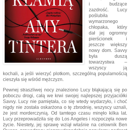
i budzące
zazdrość. Lucy
poślubiła
wymarzonego
chłopaka, który
dał jej ogromny
pierścionek i
jeszcze większy
nowy dom. Savvy
była duszą
towarzystwa –
wszyscy ją
kochali, a jeśli wierzyć plotkom, szczególną popularnością
cieszyła się wśród mężczyzn.
Pewnej straszliwej nocy znaleziono Lucy błąkającą się po
poboczu drogi, całą we krwi swojej najlepszej przyjaciółki
Savvy. Lucy nie pamiętała, co się wtedy wydarzyło, i choć
nigdy nie została oskarżona o tę zbrodnię, wszyscy uznali,
że jest morderczynią. Od tamtego czasu minęło kilka lat.
Lucy przeprowadziła się do Los Angeles i rozpoczęła nowe
życie. Niestety, jej sprawę wziął właśnie na celownik Ben