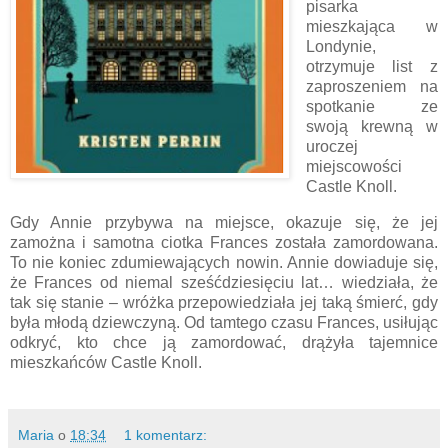
pisarka
mieszkająca w
Londynie,
otrzymuje list z
zaproszeniem na
spotkanie ze
swoją krewną w
uroczej
miejscowości
Castle Knoll.
Gdy Annie przybywa na miejsce, okazuje się, że jej
zamożna i samotna ciotka Frances została zamordowana.
To nie koniec zdumiewających nowin. Annie dowiaduje się,
że Frances od niemal sześćdziesięciu lat… wiedziała, że
tak się stanie – wróżka przepowiedziała jej taką śmierć, gdy
była młodą dziewczyną. Od tamtego czasu Frances, usiłując
odkryć, kto chce ją zamordować, drążyła tajemnice
mieszkańców Castle Knoll.
Maria
o
18:34
1 komentarz: