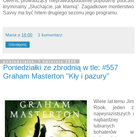
Owens, prowadzący nieprawdopodobnie popularny podcast
kryminalny „Słuchajcie, jak kłamią”. Zagadkowe morderstwo
Savvy ma być hitem drugiego sezonu jego programu.
Maria
o
18:00
1 komentarz:
Udostępnij
poniedziałek, 7 kwietnia 2025
Poniedziałki ze zbrodnią w tle: #557
Graham Masterton "Kły i pazury"
Wiele lat temu Jim
Rook, jeden z
najwyrazistszych i
najbardziej
lubianych
bohaterów w