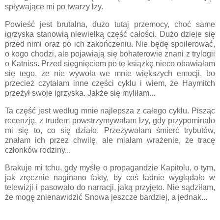
spływające mi po twarzy łzy.
Powieść jest brutalna, dużo tutaj przemocy, choć same
igrzyska stanowią niewielką część całości. Dużo dzieje się
przed nimi oraz po ich zakończeniu. Nie będę spoilerować,
o kogo chodzi, ale pojawiają się bohaterowie znani z trylogii
o Katniss. Przed sięgnięciem po tę książkę nieco obawiałam
się tego, że nie wywoła we mnie większych emocji, bo
przecież czytałam inne części cyklu i wiem, że Haymitch
przeżył swoje igrzyska. Jakże się myliłam...
Ta część jest według mnie najlepsza z całego cyklu. Pisząc
recenzję, z trudem powstrzymywałam łzy, gdy przypominało
mi się to, co się działo. Przeżywałam śmierć trybutów,
znałam ich przez chwilę, ale miałam wrażenie, że tracę
członków rodziny...
Brakuje mi tchu, gdy myślę o propagandzie Kapitolu, o tym,
jak zręcznie naginano fakty, by coś ładnie wyglądało w
telewizji i pasowało do narracji, jaką przyjęto. Nie sądziłam,
że mogę znienawidzić Snowa jeszcze bardziej, a jednak...