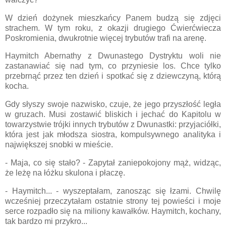
W dzień dożynek mieszkańcy Panem budzą się zdjęci
strachem. W tym roku, z okazji drugiego Ćwierćwiecza
Poskromienia, dwukrotnie więcej trybutów trafi na arenę.
Haymitch Abernathy z Dwunastego Dystryktu woli nie
zastanawiać się nad tym, co przyniesie los. Chce tylko
przebrnąć przez ten dzień i spotkać się z dziewczyną, którą
kocha.
Gdy słyszy swoje nazwisko, czuje, że jego przyszłość legła
w gruzach. Musi zostawić bliskich i jechać do Kapitolu w
towarzystwie trójki innych trybutów z Dwunastki: przyjaciółki,
która jest jak młodsza siostra, kompulsywnego analityka i
największej snobki w mieście.
- Maja, co się stało? - Zapytał zaniepokojony mąż, widząc,
że leżę na łóżku skulona i płaczę.
- Haymitch... - wyszeptałam, zanosząc się łzami. Chwilę
wcześniej przeczytałam ostatnie strony tej powieści i moje
serce rozpadło się na miliony kawałków. Haymitch, kochany,
tak bardzo mi przykro...