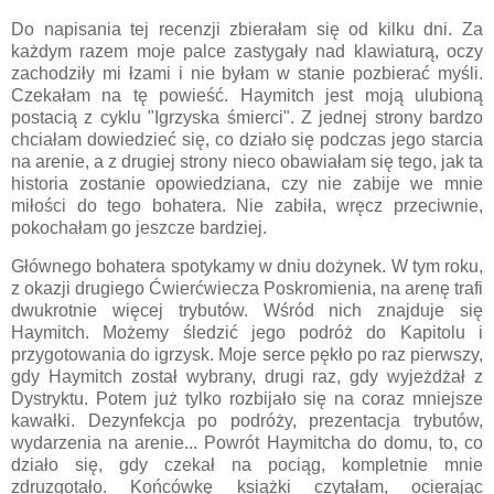
Do napisania tej recenzji zbierałam się od kilku dni. Za
każdym razem moje palce zastygały nad klawiaturą, oczy
zachodziły mi łzami i nie byłam w stanie pozbierać myśli.
Czekałam na tę powieść. Haymitch jest moją ulubioną
postacią z cyklu "Igrzyska śmierci". Z jednej strony bardzo
chciałam dowiedzieć się, co działo się podczas jego starcia
na arenie, a z drugiej strony nieco obawiałam się tego, jak ta
historia zostanie opowiedziana, czy nie zabije we mnie
miłości do tego bohatera. Nie zabiła, wręcz przeciwnie,
pokochałam go jeszcze bardziej.
Głównego bohatera spotykamy w dniu dożynek. W tym roku,
z okazji drugiego Ćwierćwiecza Poskromienia, na arenę trafi
dwukrotnie więcej trybutów. Wśród nich znajduje się
Haymitch. Możemy śledzić jego podróż do Kapitolu i
przygotowania do igrzysk. Moje serce pękło po raz pierwszy,
gdy Haymitch został wybrany, drugi raz, gdy wyjeżdżał z
Dystryktu. Potem już tylko rozbijało się na coraz mniejsze
kawałki. Dezynfekcja po podróży, prezentacja trybutów,
wydarzenia na arenie... Powrót Haymitcha do domu, to, co
działo się, gdy czekał na pociąg, kompletnie mnie
zdruzgotało. Końcówkę książki czytałam, ocierając