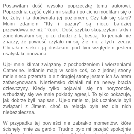
Postawiłam dość wysoko poprzeczkę temu autorowi.
Poprzednia część cyklu mi siadła i po cichu modliłam się o
to, żeby i ta dorównała jej poziomem. Czy tak się stało?
Moim zdaniem "Kły i pazury" są nieco bardziej
przewidywalne niż "Rook". Dość szybko skojarzyłam fakty i
zorientowałam się, o co chodzi z tą bestią. To jednak nie
znaczy, że powieść czytało mi się źle, nic z tych rzeczy.
Chciałam sieki i ją dostałam, pod tym względem jestem
usatysfakcjonowana.
Ujął mnie klimat związany z pochodzeniem i wierzeniami
Catherine. Indianie mają w sobie coś, co z jednej strony
mnie nieco przeraża, ale z drugiej strony jestem ich światem
zafascynowana. Nieziemsko działali mi na nerwy bracia
dziewczyny. Kiedy tylko pojawiali się na horyzoncie,
wzbudzały się we mnie pokłady agresji. To tylko pokazuje,
jak dobrze byli napisani. Ujęło mnie to, jak uczniowie byli
związani z Jimem, choć ta relacja była też dla nich
niebezpieczna.
W przypadku tej powieści nie zabrakło momentów, które
ścisnęły mnie za gardło. Trudno było mi przejść spokojnie