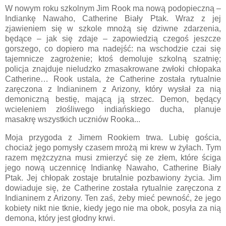
W nowym roku szkolnym Jim Rook ma nową podopieczną –
Indiankę Nawaho, Catherine Biały Ptak. Wraz z jej
zjawieniem się w szkole mnożą się dziwne zdarzenia,
będące – jak się zdaje – zapowiedzią czegoś jeszcze
gorszego, co dopiero ma nadejść: na wschodzie czai się
tajemnicze zagrożenie; ktoś demoluje szkolną szatnię;
policja znajduje nieludzko zmasakrowane zwłoki chłopaka
Catherine… Rook ustala, że Catherine została rytualnie
zaręczona z Indianinem z Arizony, który wysłał za nią
demoniczną bestię, mającą ją strzec. Demon, będący
wcieleniem złośliwego indiańskiego ducha, planuje
masakrę wszystkich uczniów Rooka...
Moja przygoda z Jimem Rookiem trwa. Lubię gościa,
chociaż jego pomysły czasem mrożą mi krew w żyłach. Tym
razem mężczyzna musi zmierzyć się ze złem, które ściga
jego nową uczennicę Indiankę Nawaho, Catherine Biały
Ptak. Jej chłopak zostaje brutalnie pozbawiony życia. Jim
dowiaduje się, że Catherine została rytualnie zaręczona z
Indianinem z Arizony. Ten zaś, żeby mieć pewność, że jego
kobiety nikt nie tknie, kiedy jego nie ma obok, posyła za nią
demona, który jest głodny krwi.