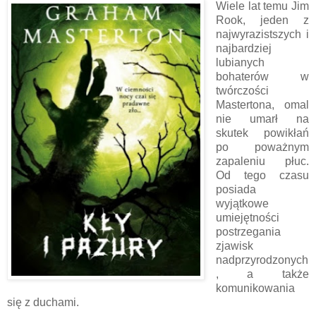
Wiele lat temu Jim
Rook, jeden z
najwyrazistszych i
najbardziej
lubianych
bohaterów w
twórczości
Mastertona, omal
nie umarł na
skutek powikłań
po poważnym
zapaleniu płuc.
Od tego czasu
posiada
wyjątkowe
umiejętności
postrzegania
zjawisk
nadprzyrodzonych
, a także
komunikowania
się z duchami.