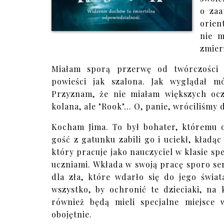
o zaa
orien
nie m
zmier
Miałam sporą przerwę od twórczości 
powieści jak szalona. Jak wyglądał 
Przyznam, że nie miałam większych ocze
kolana, ale "Rook"... O, panie, wróciliśmy
Kocham Jima. To był bohater, któremu o
gość z gatunku zabili go i uciekł, kład
który pracuje jako nauczyciel w klasie spe
uczniami. Wkłada w swoją pracę sporo serca
dla zła, które wdarło się do jego świa
wszystko, by ochronić te dzieciaki, na
również będą mieli specjalne miejsce
obojętnie.