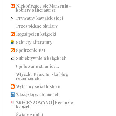
Niekończące się Marzenia -
kobiety o literaturze
Prywatny kawałek sieci
Przez piękne okulary
Regał pełen książek!
Sekrety Literatury
Spojrzenie EM
Subiektywnie o książkach
Upolowane stronice...
Wtyczka Prozatorska blog
recenzencki
Wybrany świat historii
Z książką w chmurach
ZRECENZOWANO | Recenzje
książek
Światy z półki