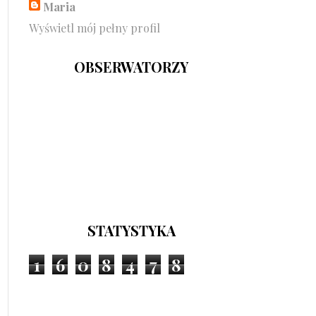
Maria
Wyświetl mój pełny profil
OBSERWATORZY
STATYSTYKA
1
6
0
8
4
7
8