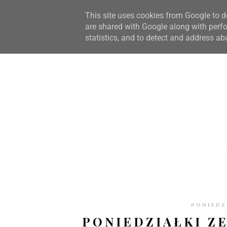
STRONA GŁÓWNA
WSPÓŁPRACA
RECENZJE
O S
This site uses cookies from Google to de
are shared with Google along with perfo
statistics, and to detect and address ab
PONIEDZI
PONIEDZIAŁKI ZE