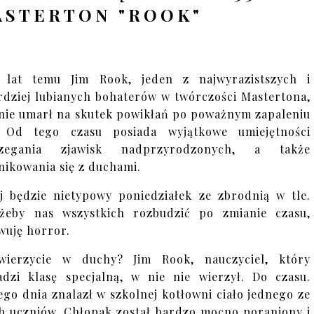
STERTON "ROOK"
e lat temu Jim Rook, jeden z najwyrazistszych i
rdziej lubianych bohaterów w twórczości Mastertona,
nie umarł na skutek powikłań po poważnym zapaleniu
. Od tego czasu posiada wyjątkowe umiejętności
rzegania zjawisk nadprzyrodzonych, a także
ikowania się z duchami.
aj będzie nietypowy poniedziałek ze zbrodnią w tle.
żeby nas wszystkich rozbudzić po zmianie czasu,
wuję horror.
wierzycie w duchy? Jim Rook, nauczyciel, który
dzi klasę specjalną, w nie nie wierzył. Do czasu.
go dnia znalazł w szkolnej kotłowni ciało jednego ze
h uczniów. Chłopak został bardzo mocno poraniony i