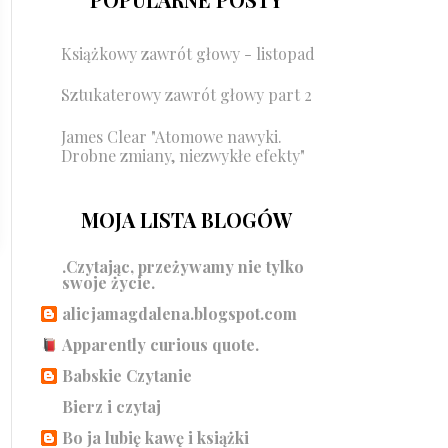
Książkowy zawrót głowy - listopad
Sztukaterowy zawrót głowy part 2
James Clear "Atomowe nawyki.
Drobne zmiany, niezwykłe efekty"
MOJA LISTA BLOGÓW
.Czytając, przeżywamy nie tylko
swoje życie.
alicjamagdalena.blogspot.com
Apparently curious quote.
Babskie Czytanie
Bierz i czytaj
Bo ja lubię kawę i książki