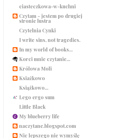
ciasteczkowa-w-kuchni
Czytam - jestem po drugiej
stronie lustra
Czytelnia Cynki
I write sins, not tragedies.
In my world of books...
Korci mnie czytanie...
Królowa Moli
Ksiażkowo
Książkowo...
Lego ergo sum
Little Black
My blueberry life
naczytane.blogspot.com
Nic lepszego nie wymyślę