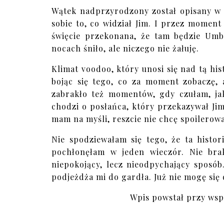
Wątek nadprzyrodzony został opisany w 
sobie to, co widział Jim. I przez mome
święcie przekonana, że tam będzie Umbe
nocach śniło, ale niczego nie żałuję.
Klimat voodoo, który unosi się nad tą hist
bojąc się tego, co za moment zobaczę, a
zabrakło też momentów, gdy czułam, jak
chodzi o posłańca, który przekazywał Jimo
mam na myśli, reszcie nie chcę spoilerow
Nie spodziewałam się tego, że ta histo
pochłonęłam w jeden wieczór. Nie bra
niepokojący, lecz nieodpychający sposób
podjeżdża mi do gardła. Już nie mogę się
Wpis powstał przy wsp