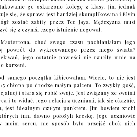
takowanie go oskarżono kolegę z klasy. Jim jednak
tuje się, że sprawa jest bardziej skomplikowana i Elvin
ógł zostać zabity przez Tee Jaya. Mężczyzna musi
zyć się z czymś, czego istnienie negował.
Mastertona, choć swego czasu pochłaniałam jego
mój powrót do wykreowanego przez niego świata?
kiwań, jego ostatnie powieści nie rzuciły mnie na
 do korzeni.
d samego początku kibicowałam. Wiecie, to nie jest
ąc 15 chłopa po drodze małym palcem. To zwykły gość,
cjalnej i stara się robić swoje. Jest związany ze swoimi
 i to widać. Jego relacja z uczniami, jak się okazuje,
ta, jest idealnym czułym punktem. Jim bowiem zrobi
 których inni dawno położyli kreskę. Jego uczniowie
 w moim sercu, nie sposób było przejść obok nich