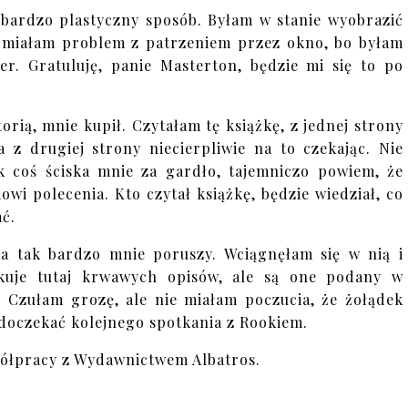
bardzo plastyczny sposób. Byłam w stanie wyobrazić
nt miałam problem z patrzeniem przez okno, bo byłam
r. Gratuluję, panie Masterton, będzie mi się to po
orią, mnie kupił. Czytałam tę książkę, z jednej strony
 z drugiej strony niecierpliwie na to czekając. Nie
 coś ściska mnie za gardło, tajemniczo powiem, że
wi polecenia. Kto czytał książkę, będzie wiedział, co
ać.
ria tak bardzo mnie poruszy. Wciągnęłam się w nią i
kuje tutaj krwawych opisów, ale są one podany w
. Czułam grozę, ale nie miałam poczucia, że żołądek
 doczekać kolejnego spotkania z Rookiem.
ółpracy z Wydawnictwem Albatros.