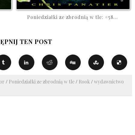
Poniedziałki ze zbrodnią w tle: #58...
ĘPNIJ TEN POST
ror
/
Poniedziałki ze zbrodnią w tle
/
Rook
/
wydawnictwo