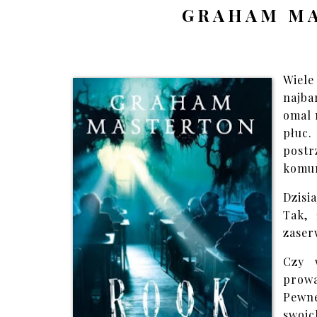
GRAHAM MA
Wiel
najba
omal 
płuc
post
komun
Dzisi
Tak, 
zaser
Czy 
prowa
Pewne
swoic