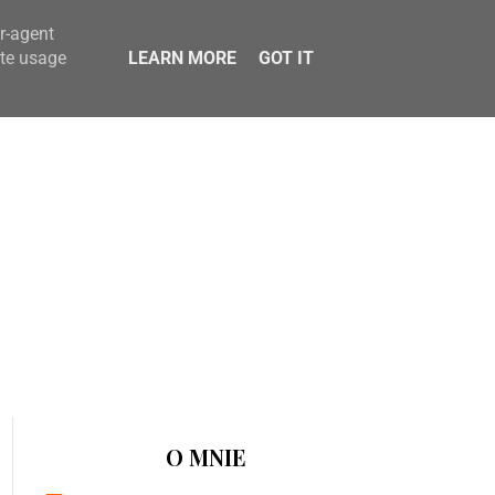
er-agent
ate usage
LEARN MORE
GOT IT
O MNIE