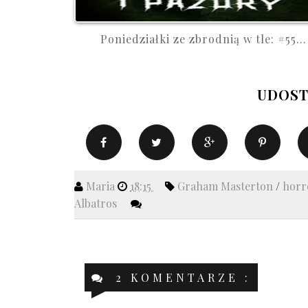
Poniedziałki ze zbrodnią w tle: #55...
UDOST
Maria
18:15
Graham Masterton
/
hor
Albatros
2 KOMENTARZE :