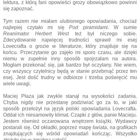
lektura, z którą fani opowieści grozy obowiązkowo powinni
się zapoznać.
Tym razem nie miałam ulubionego opowiadania, chociaż
najlepiej czytało mi się
Pod piramidami
. W sumie
Reanimator Herbert West
też był niczego sobie.
Zdecydowanie najwięcej trudności sprawił mi esej
Lovecrafta o grozie w literaturze, który znajduje się na
końcu. Przeczytanie go zajęło mi sporo czasu, ale dzięki
niemu w zupełnie inny sposób spojrzałam na autora.
Mogłam przekonać się, jak bardzo był oczytany. Nie wiem,
czy wszyscy czytelnicy będą w stanie przebrnąć przez ten
esej. Jest dość trudny w odbiorze i trzeba poświęcić mu
wiele uwagi.
Maciej Płaza jak zwykle stanął na wysokości zadania.
Chyba nigdy nie przestanę podziwiać go za to, w jaki
sposób przełożył na język polski opowiadania Lovecrafta.
Oddał ich niesamowity klimat. Czapki z głów, panie Macieju.
Jestem również oczarowana wnętrzem książki. Wydawcy
postarali się. Od okładki, poprzez mapę świata, na grafikach
znajdujących się wśród opowiadań kończąc. Wszystko
złożyło się w zgrabną całość.