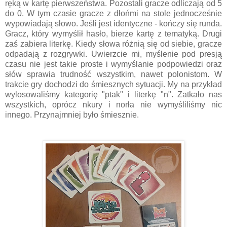
ręką w kartę pierwszeństwa. Pozostali gracze odliczają od 5
do 0. W tym czasie gracze z dłońmi na stole jednocześnie
wypowiadają słowo. Jeśli jest identyczne - kończy się runda.
Gracz, który wymyślił hasło, bierze kartę z tematyką. Drugi
zaś zabiera literkę. Kiedy słowa różnią się od siebie, gracze
odpadają z rozgrywki. Uwierzcie mi, myślenie pod presją
czasu nie jest takie proste i wymyślanie podpowiedzi oraz
słów sprawia trudność wszystkim, nawet polonistom. W
trakcie gry dochodzi do śmiesznych sytuacji. My na przykład
wylosowaliśmy kategorię "ptak" i literkę "n". Zatkało nas
wszystkich, oprócz nkury i norła nie wymyśliliśmy nic
innego. Przynajmniej było śmiesznie.