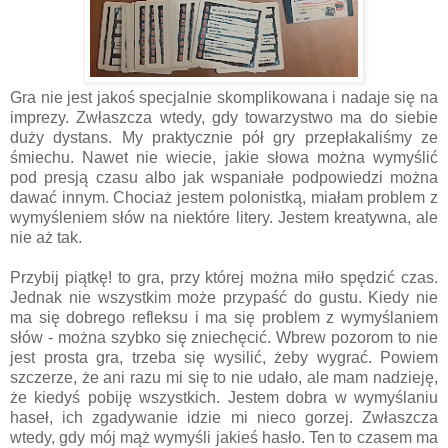
Gra nie jest jakoś specjalnie skomplikowana i nadaje się na
imprezy. Zwłaszcza wtedy, gdy towarzystwo ma do siebie
duży dystans. My praktycznie pół gry przepłakaliśmy ze
śmiechu. Nawet nie wiecie, jakie słowa można wymyślić
pod presją czasu albo jak wspaniałe podpowiedzi można
dawać innym. Chociaż jestem polonistką, miałam problem z
wymyśleniem słów na niektóre litery. Jestem kreatywna, ale
nie aż tak.
Przybij piątkę! to gra, przy której można miło spędzić czas.
Jednak nie wszystkim może przypaść do gustu. Kiedy nie
ma się dobrego refleksu i ma się problem z wymyślaniem
słów - można szybko się zniechęcić. Wbrew pozorom to nie
jest prosta gra, trzeba się wysilić, żeby wygrać. Powiem
szczerze, że ani razu mi się to nie udało, ale mam nadzieję,
że kiedyś pobiję wszystkich. Jestem dobra w wymyślaniu
haseł, ich zgadywanie idzie mi nieco gorzej. Zwłaszcza
wtedy, gdy mój mąż wymyśli jakieś hasło. Ten to czasem ma