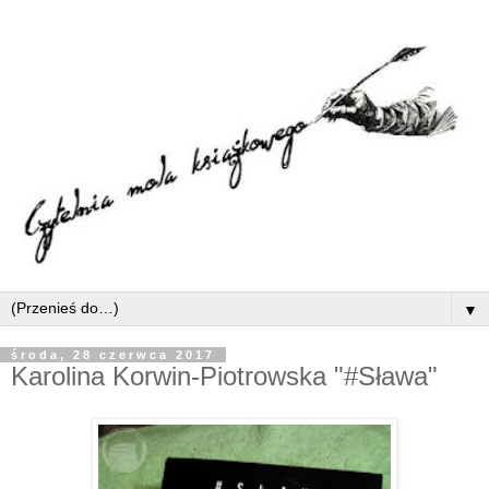
▼
środa, 28 czerwca 2017
Karolina Korwin-Piotrowska "#Sława"