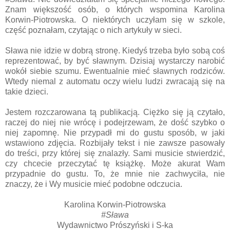
Znam większość osób, o których wspomina Karolina
Korwin-Piotrowska. O niektórych uczyłam się w szkole,
część poznałam, czytając o nich artykuły w sieci.
Sława nie idzie w dobrą stronę. Kiedyś trzeba było sobą coś
reprezentować, by być sławnym. Dzisiaj wystarczy narobić
wokół siebie szumu. Ewentualnie mieć sławnych rodziców.
Wtedy niemal z automatu oczy wielu ludzi zwracają się na
takie dzieci.
Jestem rozczarowana tą publikacją. Ciężko się ją czytało,
raczej do niej nie wrócę i podejrzewam, że dość szybko o
niej zapomnę. Nie przypadł mi do gustu sposób, w jaki
wstawiono zdjęcia. Rozbijały tekst i nie zawsze pasowały
do treści, przy której się znalazły. Sami musicie stwierdzić,
czy chcecie przeczytać tę książkę. Może akurat Wam
przypadnie do gustu. To, że mnie nie zachwyciła, nie
znaczy, że i Wy musicie mieć podobne odczucia.
Karolina Korwin-Piotrowska
#Sława
Wydawnictwo Prószyński i S-ka