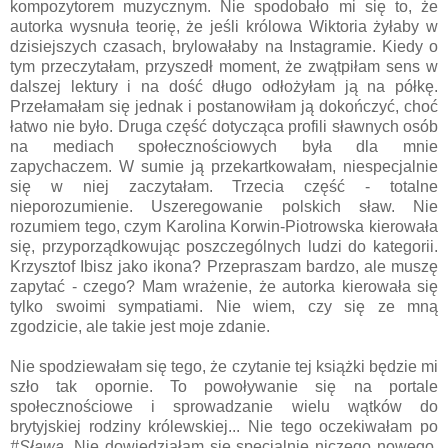
kompozytorem muzycznym. Nie spodobało mi się to, że
autorka wysnuła teorię, że jeśli królowa Wiktoria żyłaby w
dzisiejszych czasach, brylowałaby na Instagramie. Kiedy o
tym przeczytałam, przyszedł moment, że zwątpiłam sens w
dalszej lektury i na dość długo odłożyłam ją na półkę.
Przełamałam się jednak i postanowiłam ją dokończyć, choć
łatwo nie było. Druga część dotycząca profili sławnych osób
na mediach społecznościowych była dla mnie
zapychaczem. W sumie ją przekartkowałam, niespecjalnie
się w niej zaczytałam. Trzecia część - totalne
nieporozumienie. Uszeregowanie polskich sław. Nie
rozumiem tego, czym Karolina Korwin-Piotrowska kierowała
się, przyporządkowując poszczególnych ludzi do kategorii.
Krzysztof Ibisz jako ikona? Przepraszam bardzo, ale muszę
zapytać - czego? Mam wrażenie, że autorka kierowała się
tylko swoimi sympatiami. Nie wiem, czy się ze mną
zgodzicie, ale takie jest moje zdanie.
Nie spodziewałam się tego, że czytanie tej książki będzie mi
szło tak opornie. To powoływanie się na portale
społecznościowe i sprowadzanie wielu wątków do
brytyjskiej rodziny królewskiej... Nie tego oczekiwałam po
#Sława
. Nie dowiedziałam się specjalnie niczego nowego.