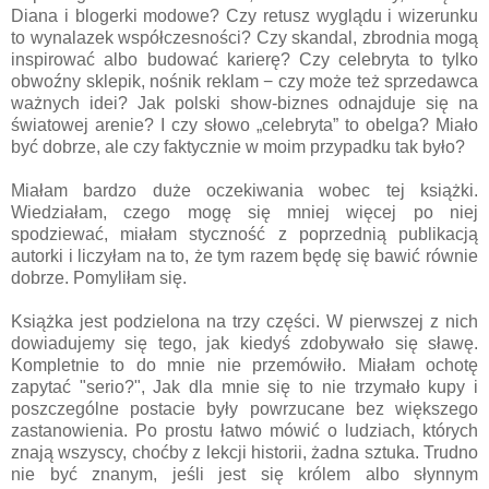
Diana i blogerki modowe? Czy retusz wyglądu i wizerunku
to wynalazek współczesności? Czy skandal, zbrodnia mogą
inspirować albo budować karierę? Czy celebryta to tylko
obwoźny sklepik, nośnik reklam − czy może też sprzedawca
ważnych idei? Jak polski show-biznes odnajduje się na
światowej arenie? I czy słowo „celebryta” to obelga? Miało
być dobrze, ale czy faktycznie w moim przypadku tak było?
Miałam bardzo duże oczekiwania wobec tej książki.
Wiedziałam, czego mogę się mniej więcej po niej
spodziewać, miałam styczność z poprzednią publikacją
autorki i liczyłam na to, że tym razem będę się bawić równie
dobrze. Pomyliłam się.
Książka jest podzielona na trzy części. W pierwszej z nich
dowiadujemy się tego, jak kiedyś zdobywało się sławę.
Kompletnie to do mnie nie przemówiło. Miałam ochotę
zapytać "serio?", Jak dla mnie się to nie trzymało kupy i
poszczególne postacie były powrzucane bez większego
zastanowienia. Po prostu łatwo mówić o ludziach, których
znają wszyscy, choćby z lekcji historii, żadna sztuka. Trudno
nie być znanym, jeśli jest się królem albo słynnym