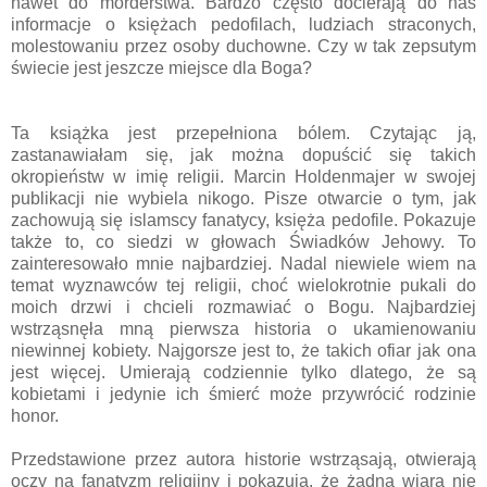
nawet do morderstwa. Bardzo często docierają do nas
informacje o księżach pedofilach, ludziach straconych,
molestowaniu przez osoby duchowne. Czy w tak zepsutym
świecie jest jeszcze miejsce dla Boga?
Ta książka jest przepełniona bólem. Czytając ją,
zastanawiałam się, jak można dopuścić się takich
okropieństw w imię religii. Marcin Holdenmajer w swojej
publikacji nie wybiela nikogo. Pisze otwarcie o tym, jak
zachowują się islamscy fanatycy, księża pedofile. Pokazuje
także to, co siedzi w głowach Świadków Jehowy. To
zainteresowało mnie najbardziej. Nadal niewiele wiem na
temat wyznawców tej religii, choć wielokrotnie pukali do
moich drzwi i chcieli rozmawiać o Bogu. Najbardziej
wstrząsnęła mną pierwsza historia o ukamienowaniu
niewinnej kobiety. Najgorsze jest to, że takich ofiar jak ona
jest więcej. Umierają codziennie tylko dlatego, że są
kobietami i jedynie ich śmierć może przywrócić rodzinie
honor.
Przedstawione przez autora historie wstrząsają, otwierają
oczy na fanatyzm religijny i pokazują, że żadna wiara nie