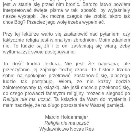
jest w stanie się przed nim bronić. Bardzo łatwo bowiem
interpretować święte pisma w taki sposób, by wyjaśniały
nasze występki. Jak można czegoś nie zrobić, skoro tak
chce Bóg? Przecież jego wolę trzeba wypełniać.
Przy tej lekturze warto się zastanowić nad pytaniem, czy
faktycznie religia jest winna tym zbrodniom. Moim zdaniem
nie. To ludzie są źli i to oni zasłaniają się wiarą, żeby
wytłumaczyć swoje postępowanie.
To dość trudna lektura. Nie jest źle napisana, ale
przeczytanie jej zajmuje trochę czasu. Te historie trzeba
sobie na spokojnie przetrawić, zastanowić się, dlaczego
ludzie tak postępują. Wiem, że nie każdy będzie
zainteresowany tą książką, ale jeśli chcecie przekonać się,
do czego prowadzi fanatyzm religijny, możecie sięgnąć po
Religia nie ma uczuć
. Ta książka da Wam do myślenia i
mam nadzieję, że na długo pozostanie w Waszej pamięci.
Marcin Holdenmajer
Religia nie ma uczuć
Wydawnictwo Novae Res