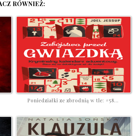
ACZ RÓWNIEŻ:
Poniedziałki ze zbrodnią w tle: #58...