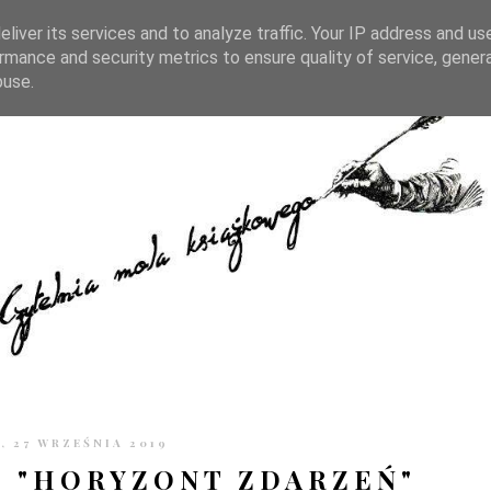
TRONIE
KONTAKT
CZYTELNIA PO GODZINACH
liver its services and to analyze traffic. Your IP address and us
rmance and security metrics to ensure quality of service, gene
buse.
, 27 WRZEŚNIA 2019
 "HORYZONT ZDARZEŃ"