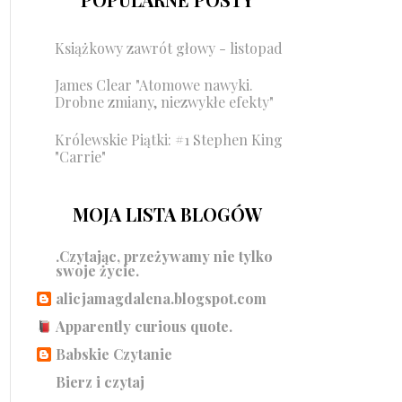
Książkowy zawrót głowy - listopad
James Clear "Atomowe nawyki.
Drobne zmiany, niezwykłe efekty"
Królewskie Piątki: #1 Stephen King
"Carrie"
MOJA LISTA BLOGÓW
.Czytając, przeżywamy nie tylko
swoje życie.
alicjamagdalena.blogspot.com
Apparently curious quote.
Babskie Czytanie
Bierz i czytaj