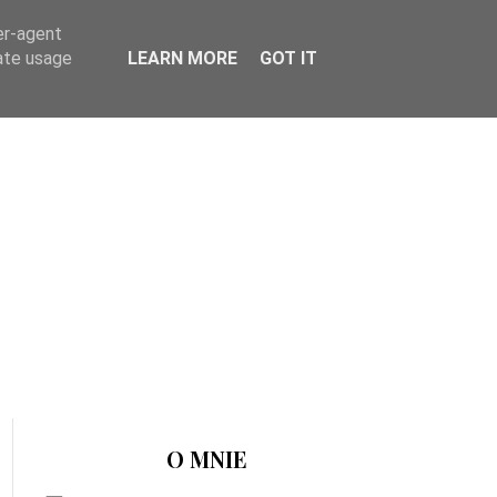
er-agent
rate usage
LEARN MORE
GOT IT
O MNIE