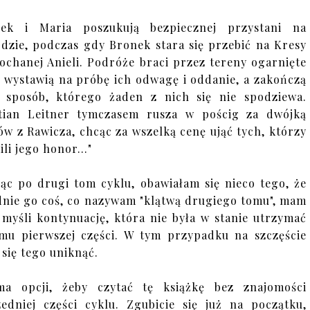
szek i Maria poszukują bezpiecznej przystani na
dzie, podczas gdy Bronek stara się przebić na Kresy
ochanej Anieli. Podróże braci przez tereny ogarnięte
 wystawią na próbę ich odwagę i oddanie, a zakończą
 sposób, którego żaden z nich się nie spodziewa.
tian Leitner tymczasem rusza w pościg za dwójką
ów z Rawicza, chcąc za wszelką cenę ująć tych, którzy
ili jego honor…"
jąc po drugi tom cyklu, obawiałam się nieco tego, że
nie go coś, co nazywam "klątwą drugiego tomu", mam
 myśli kontynuację, która nie była w stanie utrzymać
mu pierwszej części. W tym przypadku na szczęście
 się tego uniknąć.
ma opcji, żeby czytać tę książkę bez znajomości
edniej części cyklu. Zgubicie się już na początku,