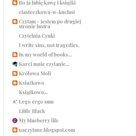
Bo ja lubię kawę i książki
ciasteczkowa-w-kuchni
Czytam - jestem po drugiej
stronie lustra
Czytelnia Cynki
I write sins, not tragedies.
In my world of books...
Korci mnie czytanie...
Królowa Moli
Ksiażkowo
Książkowo...
Lego ergo sum
Little Black
My blueberry life
naczytane.blogspot.com