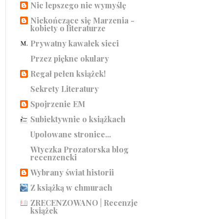
Nic lepszego nie wymyślę
Niekończące się Marzenia -
kobiety o literaturze
Prywatny kawałek sieci
Przez piękne okulary
Regał pełen książek!
Sekrety Literatury
Spojrzenie EM
Subiektywnie o książkach
Upolowane stronice...
Wtyczka Prozatorska blog
recenzencki
Wybrany świat historii
Z książką w chmurach
ZRECENZOWANO | Recenzje
książek