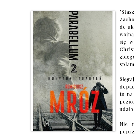
"Sta
Zacho
do uk
wojną
się w
Chris
zbieg
splam
Sięga
dopad
tu na
pozio
udało
Nie 
poprz