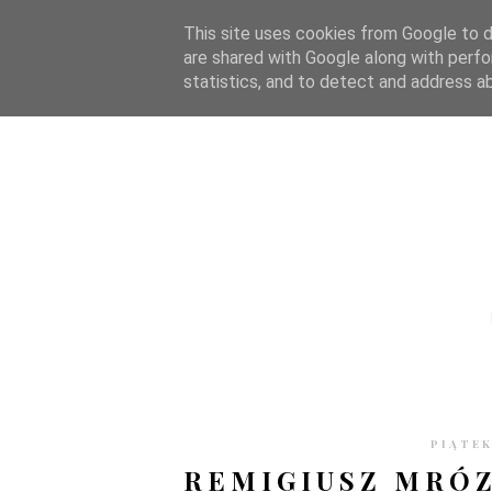
STRONA GŁÓWNA
WSPÓŁPRACA
RECENZJE
O S
This site uses cookies from Google to de
are shared with Google along with perfo
statistics, and to detect and address a
PIĄTEK
REMIGIUSZ MRÓZ