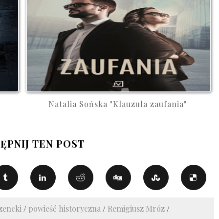
Natalia Sońska "Klauzula zaufania"
ĘPNIJ TEN POST
zencki
/
powieść historyczna
/
Remigiusz Mróz
/