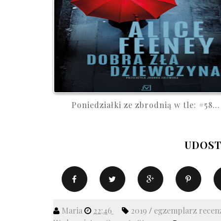
Poniedziałki ze zbrodnią w tle: #58...
UDOST
Maria
22:46
2019
/
egzemplarz recen