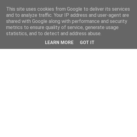
This site uses cookies from Google to deliver its services
and to analyze traffic. Your IP address and user-agent are
shared with Google along with performance and security
metrics to ensure quality of service, generate usage
statistics, and to detect and address abuse.
LEARN MORE
GOT IT