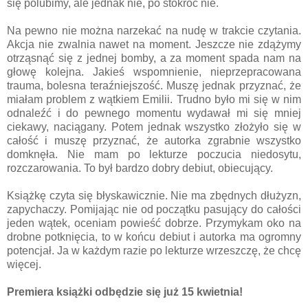
się polubimy, ale jednak nie, po stokroć nie.
Na pewno nie można narzekać na nudę w trakcie czytania.
Akcja nie zwalnia nawet na moment. Jeszcze nie zdążymy
otrząsnąć się z jednej bomby, a za moment spada nam na
głowę kolejna. Jakieś wspomnienie, nieprzepracowana
trauma, bolesna teraźniejszość. Muszę jednak przyznać, że
miałam problem z wątkiem Emilii. Trudno było mi się w nim
odnaleźć i do pewnego momentu wydawał mi się mniej
ciekawy, naciągany. Potem jednak wszystko złożyło się w
całość i muszę przyznać, że autorka zgrabnie wszystko
domknęła. Nie mam po lekturze poczucia niedosytu,
rozczarowania. To był bardzo dobry debiut, obiecujący.
Książkę czyta się błyskawicznie. Nie ma zbędnych dłużyzn,
zapychaczy. Pomijając nie od początku pasujący do całości
jeden wątek, oceniam powieść dobrze. Przymykam oko na
drobne potknięcia, to w końcu debiut i autorka ma ogromny
potencjał. Ja w każdym razie po lekturze wrzeszczę, że chcę
więcej.
Premiera książki odbędzie się już 15 kwietnia!