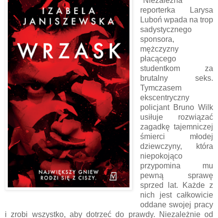
"Niezależna
reporterka Larysa
Luboń wpada na trop
sadystycznego
sponsora,
mężczyzny
płacącego
studentkom za
brutalny seks.
Tymczasem
ekscentryczny
policjant Bruno Wilk
usiłuje rozwiązać
zagadkę tajemniczej
śmierci młodej
dziewczyny, która
niepokojąco
przypomina mu
pewną sprawę
sprzed lat. Każde z
nich jest całkowicie
oddane swojej pracy
i zrobi wszystko, aby dotrzeć do prawdy. Niezależnie od