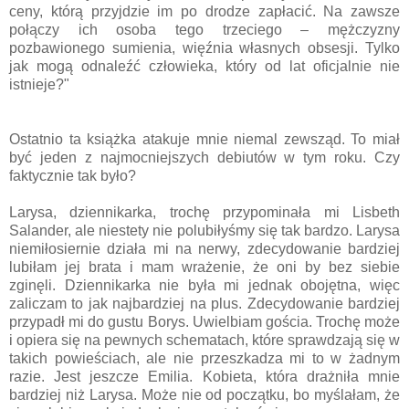
ceny, którą przyjdzie im po drodze zapłacić. Na zawsze
połączy ich osoba tego trzeciego – mężczyzny
pozbawionego sumienia, więźnia własnych obsesji. Tylko
jak mogą odnaleźć człowieka, który od lat oficjalnie nie
istnieje?"
Ostatnio ta książka atakuje mnie niemal zewsząd. To miał
być jeden z najmocniejszych debiutów w tym roku. Czy
faktycznie tak było?
Larysa, dziennikarka, trochę przypominała mi Lisbeth
Salander, ale niestety nie polubiłyśmy się tak bardzo. Larysa
niemiłosiernie działa mi na nerwy, zdecydowanie bardziej
lubiłam jej brata i mam wrażenie, że oni by bez siebie
zginęli. Dziennikarka nie była mi jednak obojętna, więc
zaliczam to jak najbardziej na plus. Zdecydowanie bardziej
przypadł mi do gustu Borys. Uwielbiam gościa. Trochę może
i opiera się na pewnych schematach, które sprawdzają się w
takich powieściach, ale nie przeszkadza mi to w żadnym
razie. Jest jeszcze Emilia. Kobieta, która drażniła mnie
bardziej niż Larysa. Może nie od początku, bo myślałam, że