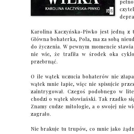
pełn
czyte
depra
Karolina Kaczyńska-Piwko jest jedną z 
Główna bohaterka, Pola, ma za sobą nieud
do życzenia. W pewnym momencie stawia 
nie wie, że trafiła w środek oka cykl
przebrnąć.
O ile wątek uczucia bohaterów nie złap
wątek mnie łapie, więc nie spisujcie prze
zaintrygował. Czegoś podobnego w liter
chodzi o wątek słowiański. Tak rzadko się
Znamy cudze mitologie, a o swojej nie w
zagrało.
Nie brakuje tu trupów, co mnie jako żąd