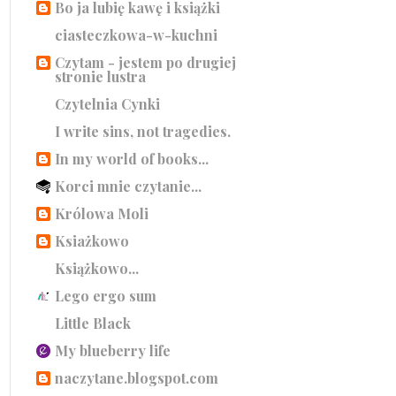
Bo ja lubię kawę i książki
ciasteczkowa-w-kuchni
Czytam - jestem po drugiej
stronie lustra
Czytelnia Cynki
I write sins, not tragedies.
In my world of books...
Korci mnie czytanie...
Królowa Moli
Ksiażkowo
Książkowo...
Lego ergo sum
Little Black
My blueberry life
naczytane.blogspot.com