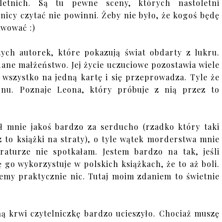
oletnich. Są tu pewne sceny, których nastoletni
lnicy czytać nie powinni. Żeby nie było, że kogoś będę
wować :)
tych autorek, które pokazują świat obdarty z lukru.
ane małżeństwo. Jej życie uczuciowe pozostawia wiele
wszystko na jedną kartę i się przeprowadza. Tyle że
onu. Poznaje Leona, który próbuje z nią przez to
ał mnie jakoś bardzo za serducho (rzadko który taki
z to książki na straty), o tyle wątek morderstwa mnie
aturze nie spotkałam. Jestem bardzo na tak, jeśli
 go wykorzystuje w polskich książkach, że to aż boli.
iemy praktycznie nic. Tutaj moim zdaniem to świetnie
ną krwi czytelniczkę bardzo ucieszyło. Chociaż muszę