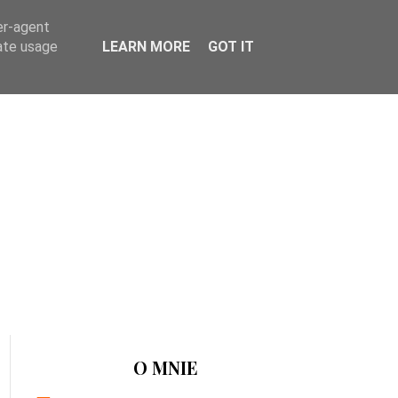
er-agent
rate usage
LEARN MORE
GOT IT
O MNIE