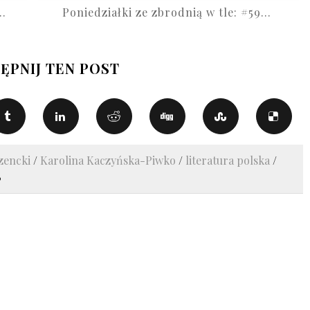
..
Poniedziałki ze zbrodnią w tle: #59...
ĘPNIJ TEN POST
zencki
/
Karolina Kaczyńska-Piwko
/
literatura polska
/