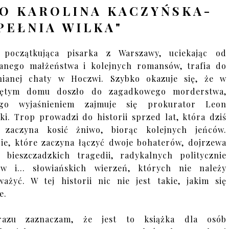
O KAROLINA KACZYŃSKA-
PEŁNIA WILKA"
, początkująca pisarka z Warszawy, uciekając od
anego małżeństwa i kolejnych romansów, trafia do
nianej chaty w Hoczwi. Szybko okazuje się, że w
jętym domu doszło do zagadkowego morderstwa,
ego wyjaśnieniem zajmuje się prokurator Leon
ki. Trop prowadzi do historii sprzed lat, która dziś
 zaczyna kosić żniwo, biorąc kolejnych jeńców.
ie, które zaczyna łączyć dwoje bohaterów, dojrzewa
 bieszczadzkich tragedii, radykalnych politycznie
w i... słowiańskich wierzeń, których nie należy
ważyć. W tej historii nic nie jest takie, jakim się
e.
azu zaznaczam, że jest to książka dla osób