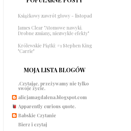
Książkowy zawrót głowy - listopad
James Clear "Atomowe nawyki.
Drobne zmiany, niezwykłe efekty"
Królewskie Piątki: #1 Stephen King
"Carrie"
MOJA LISTA BLOGÓW
.Czytając, przeżywamy nie tylko
swoje życie.
alicjamagdalena.blogspot.com
Apparently curious quote.
Babskie Czytanie
Bierz i czytaj