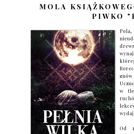
MOLA KSIĄŻKOWEG
PIWKO "
Pola
nieud
drew
wyna
któr
Borec
znów
Uczuc
w tle
ruchó
lekce
wydaj
Od r