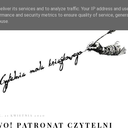
TRONIE
KONTAKT
CZYTELNIA PO GODZINACH
liver its services and to analyze traffic. Your IP address and us
rmance and security metrics to ensure quality of service, gene
buse.
, 21 KWIETNIA 2020
O! PATRONAT CZYTELNI