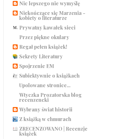
Nic lepszego nie wymyślę
Niekończące się Marzenia -
kobiety o literaturze
Prywatny kawałek sieci
Przez piękne okulary
Regał pełen książek!
Sekrety Literatury
Spojrzenie EM
Subiektywnie o książkach
Upolowane stronice...
Wtyczka Prozatorska blog
recenzencki
Wybrany świat historii
Z książką w chmurach
ZRECENZOWANO | Recenzje
książek