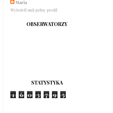
Maria
Wyświetl mój pełny profil
OBSERWATORZY
STATYSTYKA
1
6
0
3
7
9
5