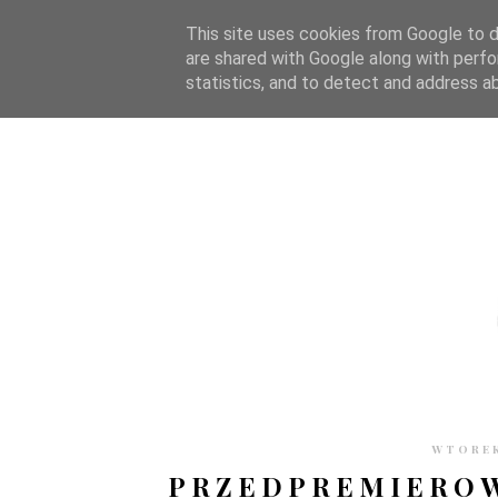
STRONA GŁÓWNA
WSPÓŁPRACA
RECENZJE
O S
This site uses cookies from Google to de
are shared with Google along with perfo
statistics, and to detect and address a
WTOREK
PRZEDPREMIEROW