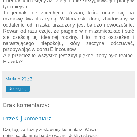
czternastu miesięcy aż cztery nianie zrezygnowały z pracy w
tym miejscu.
To jednak nie zniechęca Rowan, która udaje się na
rozmowę kwalifikacyjną. Wiktoriański dom, zbudowany w
oddaleniu od miasta, urządzony jest bardzo nowocześnie.
Rowan od razu czuje, że pragnie w nim zamieszkać i stać
się częścią tej idealnej rodziny. I to mimo ostrzeżeń i
narastającego niepokoju, który zaczyna odczuwać,
przebywając w domu Elincourtów.
Ale przecież to wszystko jest zbyt piękne, żeby było realne.
Prawda?
Maria
o
20:47
Udostępnij
Brak komentarzy:
Prześlij komentarz
Dziękuję za każdy zostawiony komentarz. Wasze
opinie są dla mnie bardzo ważne. Jeśli zostawicie