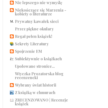
Nic lepszego nie wymyślę
Niekończące się Marzenia -
kobiety o literaturze
Prywatny kawałek sieci
Przez piękne okulary
Regał pełen książek!
Sekrety Literatury
Spojrzenie EM
Subiektywnie o książkach
Upolowane stronice...
Wtyczka Prozatorska blog
recenzencki
Wybrany świat historii
Z książką w chmurach
ZRECENZOWANO | Recenzje
książek