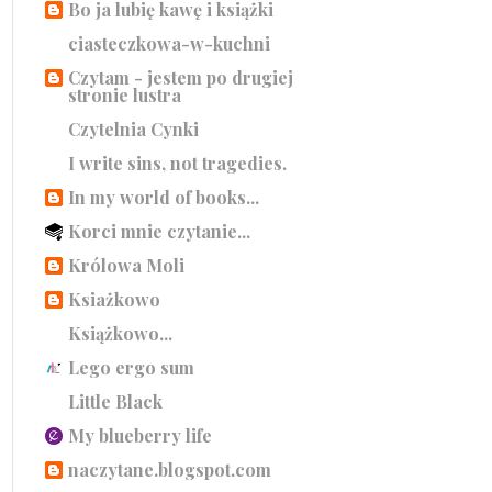
Bo ja lubię kawę i książki
ciasteczkowa-w-kuchni
Czytam - jestem po drugiej
stronie lustra
Czytelnia Cynki
I write sins, not tragedies.
In my world of books...
Korci mnie czytanie...
Królowa Moli
Ksiażkowo
Książkowo...
Lego ergo sum
Little Black
My blueberry life
naczytane.blogspot.com