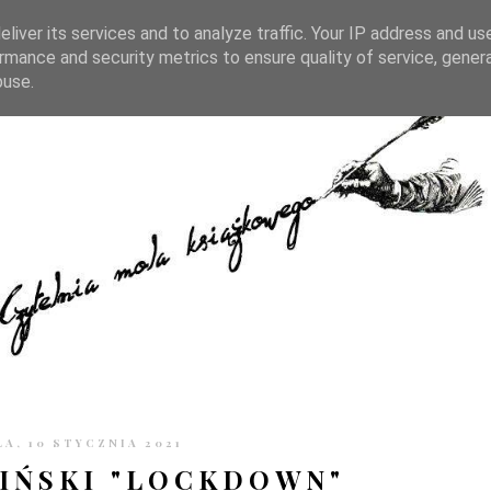
TRONIE
KONTAKT
CZYTELNIA PO GODZINACH
liver its services and to analyze traffic. Your IP address and us
rmance and security metrics to ensure quality of service, gene
buse.
LA, 10 STYCZNIA 2021
IŃSKI "LOCKDOWN"