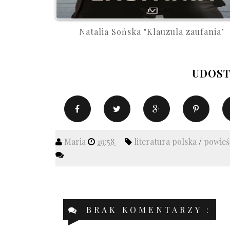
Natalia Sońska "Klauzula zaufania"
UDOST
Maria
19:58
literatura polska
/
powieś
BRAK KOMENTARZY :