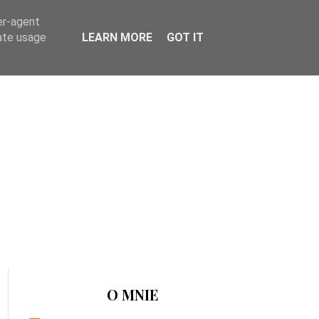
er-agent
rate usage
LEARN MORE
GOT IT
O MNIE