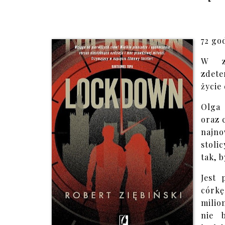
72 go
W zd
zdete
życie
Olga 
oraz 
najn
stoli
tak, b
Jest 
córk
milio
nie 