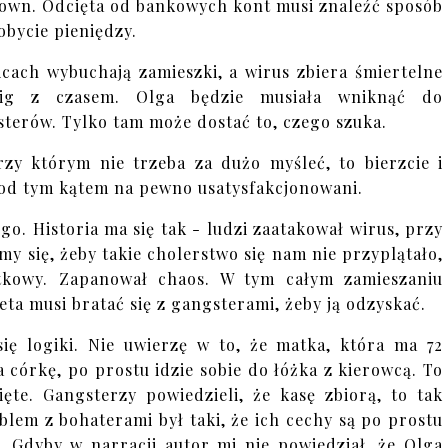
own. Odcięta od bankowych kont musi znaleźć sposób
obycie pieniędzy.
icach wybuchają zamieszki, a wirus zbiera śmiertelne
cig z czasem. Olga będzie musiała wniknąć do
terów. Tylko tam może dostać to, czego szuka.
przy którym nie trzeba za dużo myśleć, to bierzcie i
e pod tym kątem na pewno usatysfakcjonowani.
o. Historia ma się tak - ludzi zaatakował wirus, przy
 się, żeby takie cholerstwo się nam nie przyplątało,
tkowy. Zapanował chaos. W tym całym zamieszaniu
ta musi bratać się z gangsterami, żeby ją odzyskać.
ę logiki. Nie uwierzę w to, że matka, która ma 72
 córkę, po prostu idzie sobie do łóżka z kierowcą. To
ięte. Gangsterzy powiedzieli, że kasę zbiorą, to tak
blem z bohaterami był taki, że ich cechy są po prostu
. Gdyby w narracji autor mi nie powiedział, że Olga