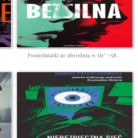
Poniedziałki ze zbrodnią w tle" #58...