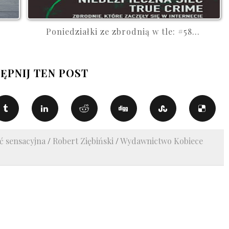
Poniedziałki ze zbrodnią w tle: #58...
ĘPNIJ TEN POST
ć sensacyjna
/
Robert Ziębiński
/
Wydawnictwo Kobiece