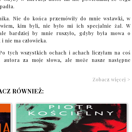
wpadła.
ynika. Nie do końca przemówiły do mnie wstawki, w
wiem, kim byli, nie było mi ich specjalnie żal. W
 ale bardziej by mnie ruszyło, gdyby była mowa o
 i nie ma człowieka.
 Po tych wszystkich ochach i achach liczyłam na coś
m autora za moje słowa, ale może nasze następne
Zobacz więcej >
ACZ RÓWNIEŻ: