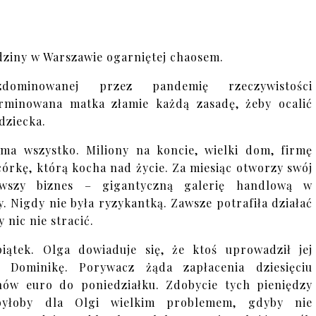
dziny w Warszawie ogarniętej chaosem.
ominowanej przez pandemię rzeczywistości
rminowana matka złamie każdą zasadę, żeby ocalić
 dziecka.
ma wszystko. Miliony na koncie, wielki dom, firmę
córkę, którą kocha nad życie. Za miesiąc otworzy swój
owszy biznes – gigantyczną galerię handlową w
cy. Nigdy nie była ryzykantką. Zawsze potrafiła działać
y nic nie stracić.
piątek. Olga dowiaduje się, że ktoś uprowadził jej
ę Dominikę. Porywacz żąda zapłacenia dziesięciu
nów euro do poniedziałku. Zdobycie tych pieniędzy
byłoby dla Olgi wielkim problemem, gdyby nie