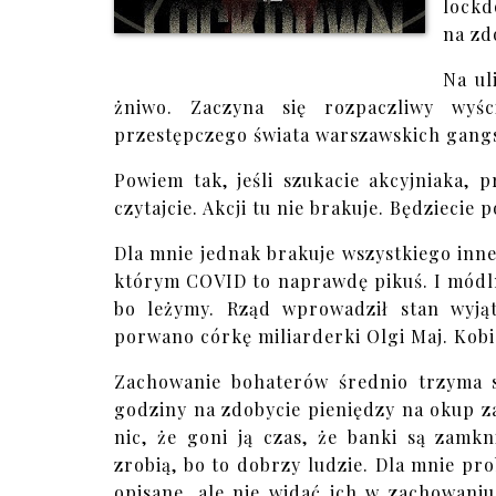
lockd
na zd
Na ul
żniwo. Zaczyna się rozpaczliwy wyś
przestępczego świata warszawskich gangs
Powiem tak, jeśli szukacie akcyjniaka, 
czytajcie. Akcji tu nie brakuje. Będzieci
Dla mnie jednak brakuje wszystkiego inneg
którym COVID to naprawdę pikuś. I módlmy
bo leżymy. Rząd wprowadził stan wyją
porwano córkę miliarderki Olgi Maj. Kobie
Zachowanie bohaterów średnio trzyma si
godziny na zdobycie pieniędzy na okup za
nic, że goni ją czas, że banki są zamkn
zrobią, bo to dobrzy ludzie. Dla mnie pro
opisane, ale nie widać ich w zachowaniu