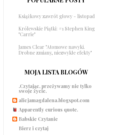
Książkowy zawrót głowy - listopad
Królewskie Piątki: #1 Stephen King
"Carrie"
James Clear "Atomowe nawyki.
Drobne zmiany, niezwykłe efekty"
MOJA LISTA BLOGÓW
.Czytając, przeżywamy nie tylko
swoje życie.
alicjamagdalena.blogspot.com
Apparently curious quote.
Babskie Czytanie
Bierz i czytaj