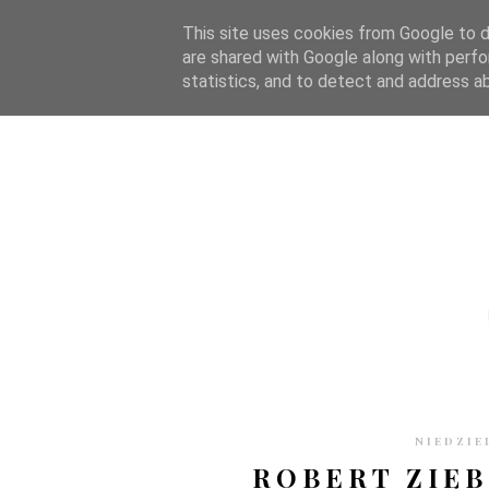
STRONA GŁÓWNA
WSPÓŁPRACA
RECENZJE
O S
This site uses cookies from Google to de
are shared with Google along with perfo
statistics, and to detect and address a
NIEDZIE
ROBERT ZIĘB