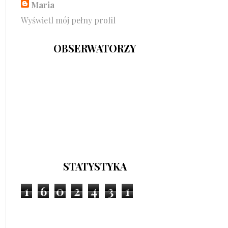
Maria
Wyświetl mój pełny profil
OBSERWATORZY
STATYSTYKA
1
6
0
2
4
3
1