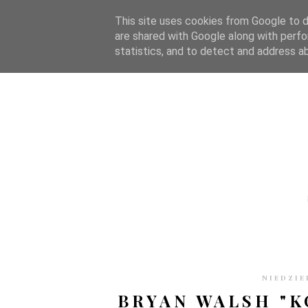
STRONA GŁÓWNA
WSPÓŁPRACA
RECENZJE
O S
This site uses cookies from Google to de
are shared with Google along with perfo
statistics, and to detect and address a
NIEDZIE
BRYAN WALSH "K