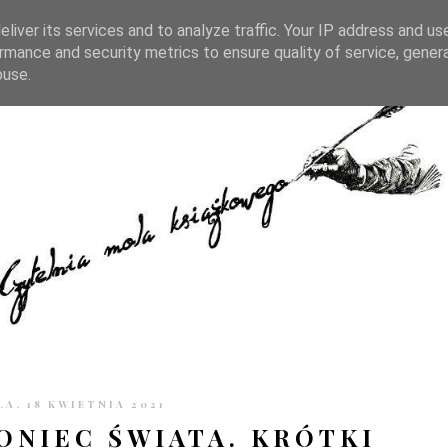
TRONIE
KONTAKT
CZYTELNIA PO GODZINACH
liver its services and to analyze traffic. Your IP address and us
rmance and security metrics to ensure quality of service, gene
buse.
LA, 18 KWIETNIA 2021
ONIEC ŚWIATA. KRÓTKI