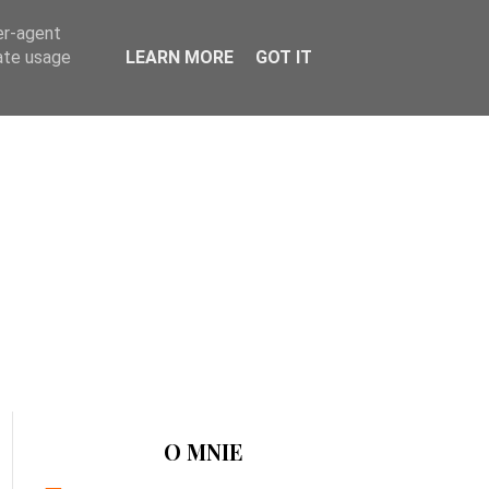
er-agent
rate usage
LEARN MORE
GOT IT
O MNIE