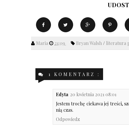
UDOST
Maria
21:09
Bryan Walsh
/
literatur
1 KOMENTARZ :
Edyta
20 kwietnia 2021 08:01
Jestem trochę ciekawa jej treści,
nią czas.
Odpowiedz