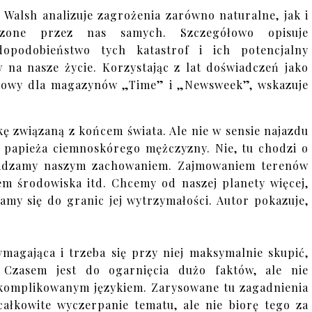
 Walsh analizuje zagrożenia zarówno naturalne, jak i
rzone przez nas samych. Szczegółowo opisuje
dopodobieństwo tych katastrof i ich potencjalny
 na nasze życie. Korzystając z lat doświadczeń jako
ukowy dla magazynów „Time” i „Newsweek”, wskazuje
kę związaną z końcem świata. Ale nie w sensie najazdu
 papieża ciemnoskórego mężczyzny. Nie, tu chodzi o
wadzamy naszym zachowaniem. Zajmowaniem terenów
em środowiska itd. Chcemy od naszej planety więcej,
żamy się do granic jej wytrzymałości. Autor pokazuje,
ymagająca i trzeba się przy niej maksymalnie skupić,
 Czasem jest do ogarnięcia dużo faktów, ale nie
 skomplikowanym językiem. Zarysowane tu zagadnienia
całkowite wyczerpanie tematu, ale nie biorę tego za