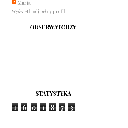
Maria
Wyświetl mój pełny profil
OBSERWATORZY
STATYSTYKA
1
6
0
1
8
7
3