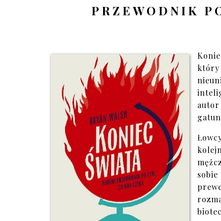
PRZEWODNIK PO
Konie
któr
nieu
intel
autor
gatun
Łowc
kole
mężcz
sobie
prew
rozm
biote