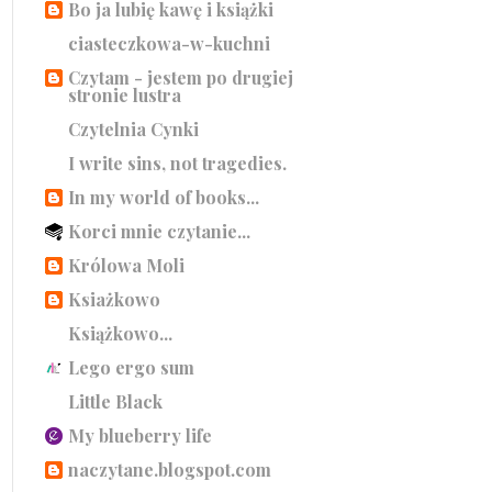
Bo ja lubię kawę i książki
ciasteczkowa-w-kuchni
Czytam - jestem po drugiej
stronie lustra
Czytelnia Cynki
I write sins, not tragedies.
In my world of books...
Korci mnie czytanie...
Królowa Moli
Ksiażkowo
Książkowo...
Lego ergo sum
Little Black
My blueberry life
naczytane.blogspot.com