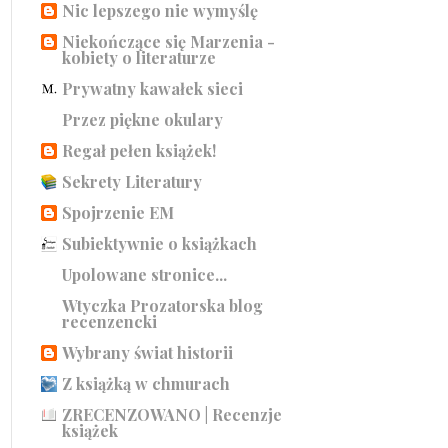
Nic lepszego nie wymyślę
Niekończące się Marzenia -
kobiety o literaturze
Prywatny kawałek sieci
Przez piękne okulary
Regał pełen książek!
Sekrety Literatury
Spojrzenie EM
Subiektywnie o książkach
Upolowane stronice...
Wtyczka Prozatorska blog
recenzencki
Wybrany świat historii
Z książką w chmurach
ZRECENZOWANO | Recenzje
książek