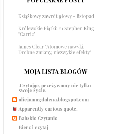
Książkowy zawrót głowy - listopad
Królewskie Piątki: #1 Stephen King
"Carrie"
James Clear "Atomowe nawyki.
Drobne zmiany, niezwykłe efekty"
MOJA LISTA BLOGÓW
.Czytając, przeżywamy nie tylko
swoje życie.
alicjamagdalena.blogspot.com
Apparently curious quote.
Babskie Czytanie
Bierz i czytaj