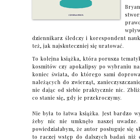
Bryan
stwo
praw
wpływ
dziennikarz śledczy i korespondent na
też, jak najskuteczniej się uratować.
To kolejna książka, która porusza tematy
kosmitów czy apokalipsy po wybraniu na
koniec świata, do którego sami dopro
należących do zwierząt, zanieczyszczani
nie dając od siebie praktycznie nic. Zbli
co stanie się, gdy je przekroczymy.
Nie była to łatwa książka. Jest bardzo w
żeby nic nie umknęło naszej uwadze.
powiedziałabym, że autor posługuje się
to raczej wstęp do dalszych badań niż 