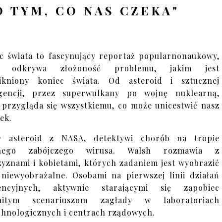
 TYM, CO NAS CZEKA"
c świata to fascynujący reportaż popularnonaukowy,
y odkrywa złożoność problemu, jakim jest
nikniony koniec świata. Od asteroid i sztucznej
igencji, przez superwulkany po wojnę nuklearną,
 przygląda się wszystkiemu, co może unicestwić nasz
ek.
y asteroid z NASA, detektywi chorób na tropie
jnego zabójczego wirusa. Walsh rozmawia z
yznami i kobietami, których zadaniem jest wyobrazić
 niewyobrażalne. Osobami na pierwszej linii działań
encyjnych, aktywnie starającymi się zapobiec
aitym scenariuszom zagłady w laboratoriach
chnologicznych i centrach rządowych.