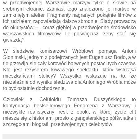
w przedwojennej Warszawie marzyły tylko o sławie na
srebrnym ekranie. Zamiast tego znaleziono je martwe w
zamkniętym atelier. Fragmenty nagranych pokątnie filmów z
ich udziałem zapowiadają dalsze zbrodnie. Ślady prowadzą
do okultystów – i coraz głębiej w przedwojenne środowisko
warszawskich filmowców. Ile poświęcisz, żeby stać się
gwiazdą?
W śledztwie komisarzowi Wróblowi pomaga Antoni
Słonimski, jednym z podejrzanych jest Eugeniusz Bodo, a w
tle przewija się cały korowód barwnych postaci tych czasów.
Kto jest reżyserem krwawego spektaklu, który wstrząsa
mieszkańcami stolicy? Wszystko wskazuje na to, że
niezależnie od wyniku śledztwa dla Antoniego Wróbla może
to być ostatnie dochodzenie.
Człowiek z Celuloidu Tomasza Duszyńskiego to
kontynuacja bestsellerowego Fenomena z Warszawy i
niezwykle realistyczny fresk z epoki, w której życie elit
miesza się z historiami prosto z gangsterskiego półświatka i
szczegółami biografii przedwojennych celebrytów!