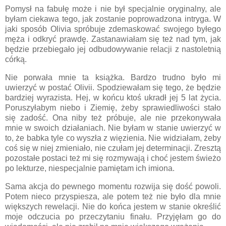
Pomysł na fabułę może i nie był specjalnie oryginalny, ale
byłam ciekawa tego, jak zostanie poprowadzona intryga. W
jaki sposób Olivia spróbuje zdemaskować swojego byłego
męża i odkryć prawdę. Zastanawiałam się też nad tym, jak
będzie przebiegało jej odbudowywanie relacji z nastoletnią
córką.
Nie porwała mnie ta książka. Bardzo trudno było mi
uwierzyć w postać Olivii. Spodziewałam się tego, że będzie
bardziej wyrazista. Hej, w końcu ktoś ukradł jej 5 lat życia.
Poruszyłabym niebo i Ziemię, żeby sprawiedliwości stało
się zadość. Ona niby też próbuje, ale nie przekonywała
mnie w swoich działaniach. Nie byłam w stanie uwierzyć w
to, że babka tyle co wyszła z więzienia. Nie widziałam, żeby
coś się w niej zmieniało, nie czułam jej determinacji. Zresztą
pozostałe postaci też mi się rozmywają i choć jestem świeżo
po lekturze, niespecjalnie pamiętam ich imiona.
Sama akcja do pewnego momentu rozwija się dość powoli.
Potem nieco przyspiesza, ale potem też nie było dla mnie
większych rewelacji. Nie do końca jestem w stanie określić
moje odczucia po przeczytaniu finału. Przyjęłam go do