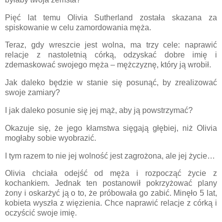
Pięć lat temu Olivia Sutherland została skazana za
spiskowanie w celu zamordowania męża.
Teraz, gdy wreszcie jest wolna, ma trzy cele: naprawić
relacje z nastoletnią córką, odzyskać dobre imię i
zdemaskować swojego męża – mężczyznę, który ją wrobił.
Jak daleko będzie w stanie się posunąć, by zrealizować
swoje zamiary?
I jak daleko posunie się jej mąż, aby ją powstrzymać?
Okazuje się, że jego kłamstwa sięgają głębiej, niż Olivia
mogłaby sobie wyobrazić.
I tym razem to nie jej wolność jest zagrożona, ale jej życie…
Olivia chciała odejść od męża i rozpocząć życie z
kochankiem. Jednak ten postanowił pokrzyżować plany
żony i oskarżyć ją o to, że próbowała go zabić. Minęło 5 lat,
kobieta wyszła z więzienia. Chce naprawić relacje z córką i
oczyścić swoje imię.