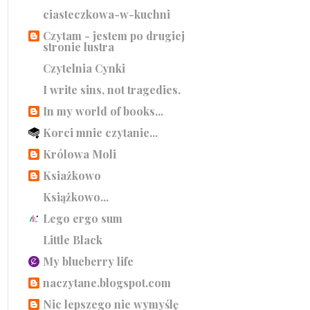
ciasteczkowa-w-kuchni
Czytam - jestem po drugiej
stronie lustra
Czytelnia Cynki
I write sins, not tragedies.
In my world of books...
Korci mnie czytanie...
Królowa Moli
Ksiażkowo
Książkowo...
Lego ergo sum
Little Black
My blueberry life
naczytane.blogspot.com
Nic lepszego nie wymyślę