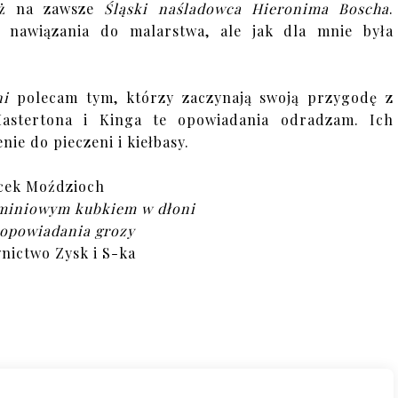
uż na zawsze
Śląski naśladowca Hieronima Boscha
.
 nawiązania do malarstwa, ale jak dla mnie była
ni
polecam tym, którzy zaczynają swoją przygodę z
stertona i Kinga te opowiadania odradzam. Ich
ie do pieczeni i kiełbasy.
cek Moździoch
uminiowym kubkiem w dłoni
 opowiadania grozy
ictwo Zysk i S-ka