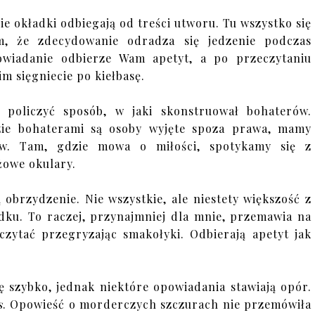
nie okładki odbiegają od treści utworu. Tu wszystko się
m, że zdecydowanie odradza się jedzenie podczas
powiadanie odbierze Wam apetyt, a po przeczytaniu
im sięgniecie po kiełbasę.
policzyć sposób, w jaki skonstruował bohaterów.
zie bohaterami są osoby wyjęte spoza prawa, mamy
w. Tam, gdzie mowa o miłości, spotykamy się z
owe okulary.
 obrzydzenie. Nie wszystkie, ale niestety większość z
adku. To raczej, przynajmniej dla mnie, przemawia na
zytać przegryzając smakołyki. Odbierają apetyt jak
ię szybko, jednak niektóre opowiadania stawiają opór.
s
. Opowieść o morderczych szczurach nie przemówiła