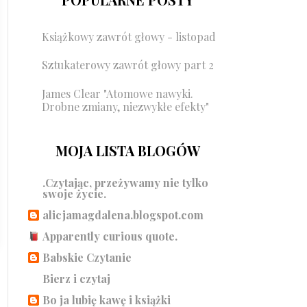
Książkowy zawrót głowy - listopad
Sztukaterowy zawrót głowy part 2
James Clear "Atomowe nawyki.
Drobne zmiany, niezwykłe efekty"
MOJA LISTA BLOGÓW
.Czytając, przeżywamy nie tylko
swoje życie.
alicjamagdalena.blogspot.com
Apparently curious quote.
Babskie Czytanie
Bierz i czytaj
Bo ja lubię kawę i książki