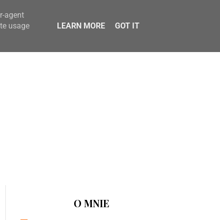
er-agent
ate usage
LEARN MORE
GOT IT
O MNIE