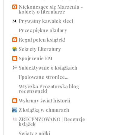
Niekończące się Marzenia -
kobiety o literaturze
Prywatny kawałek sieci
Przez piękne okulary
Regał pełen książek!
Sekrety Literatury
Spojrzenie EM
Subiektywnie o książkach
Upolowane stronice...
Wtyczka Prozatorska blog
recenzencki
Wybrany świat historii
Z książką w chmurach
ZRECENZOWANO | Recenzje
książek
Światy z półki