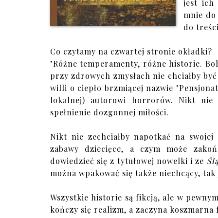
jest ic
mnie do 
do treści
Co czytamy na czwartej stronie okładki?
"Różne temperamenty, różne historie. Bo
przy zdrowych zmysłach nie chciałby być 
willi o ciepło brzmiącej nazwie "Pensjonat
lokalnej) autorowi horrorów. Nikt nie
spełnienie dozgonnej miłości.
Nikt nie zechciałby napotkać na swojej
zabawy dziecięce, a czym może zakoń
dowiedzieć się z tytułowej nowelki i ze
Śl
można wpakować się także niechcący, tak 
Wszystkie historie są fikcją, ale w pewny
kończy się realizm, a zaczyna koszmarna fa