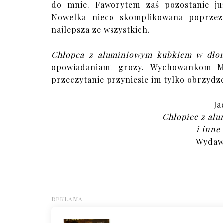
do mnie. Faworytem zaś pozostanie j
Nowelka nieco skomplikowana poprzez
najlepsza ze wszystkich.
Chłopca z aluminiowym kubkiem w dło
opowiadaniami grozy. Wychowankom Ma
przeczytanie przyniesie im tylko obrzydzen
Ja
Chłopiec z al
i inne
Wydawn