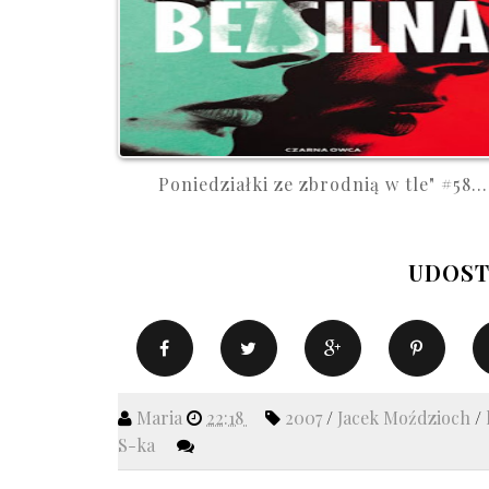
Poniedziałki ze zbrodnią w tle" #58...
UDOST
Maria
22:18
2007
/
Jacek Moździoch
/
S-ka