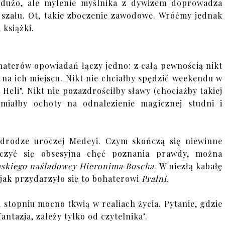
h dużo, ale mylenie myślnika z dywizem doprowadza
szału. Ot, takie zboczenie zawodowe. Wróćmy jednak
 książki.
haterów opowiadań łączy jedno: z całą pewnością nikt
na ich miejscu. Nikt nie chciałby spędzić weekendu w
 Heli". Nikt nie pozazdrościłby sławy (chociażby takiej
 miałby ochoty na odnalezienie magicznej studni i
 drodze uroczej Medeyi. Czym skończą się niewinne
czyć się obsesyjna chęć poznania prawdy, można
ąskiego naśladowcy Hieronima Boscha
. W niezłą kabałę
jak przydarzyło się to bohaterowi
Pralni
.
m stopniu mocno tkwią w realiach życia. Pytanie, gdzie
ntazja, zależy tylko od czytelnika".