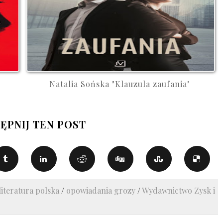
Natalia Sońska "Klauzula zaufania"
ĘPNIJ TEN POST
literatura polska
/
opowiadania grozy
/
Wydawnictwo Zysk i