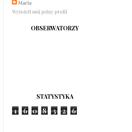
Maria
Wyświetl mój pełny profil
OBSERWATORZY
STATYSTYKA
1
6
0
8
3
2
6