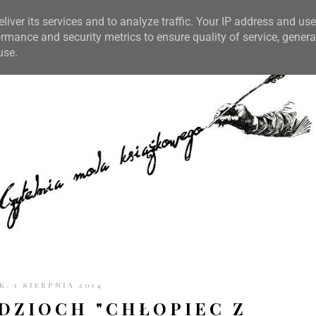
TRONIE
KONTAKT
CZYTELNIA PO GODZINACH
liver its services and to analyze traffic. Your IP address and us
rmance and security metrics to ensure quality of service, gener
use.
K, 1 SIERPNIA 2014
DZIOCH "CHŁOPIEC Z