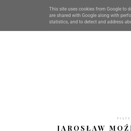
STRONA GŁÓWNA
WSPÓŁPRACA
RECENZJE
O S
This site uses cookies from Google to de
are shared with Google along with perfo
statistics, and to detect and address ab
PIĄTE
JAROSŁAW MOŹ