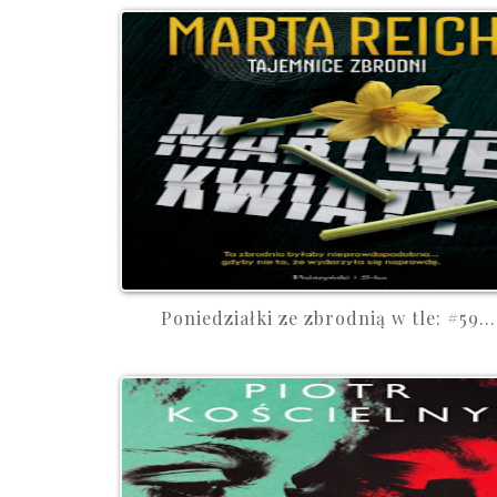
Poniedziałki ze zbrodnią w tle: #59...