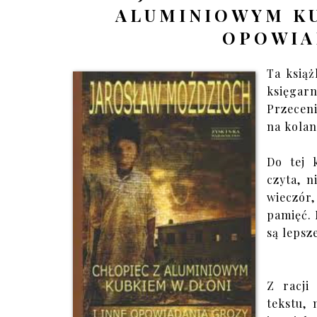
ALUMINIOWYM KU
OPOWIA
Ta książ
księgar
Przeceni
na kolan
Do tej 
czyta, n
wieczór
pamięć. 
są lepsz
Z racji
tekstu, 