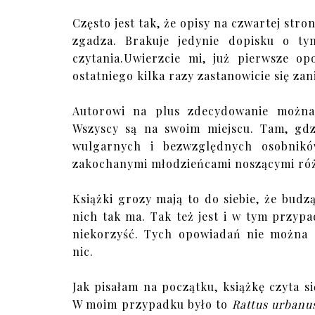
Często jest tak, że opisy na czwartej stro
zgadza. Brakuje jedynie dopisku o ty
czytania.Uwierzcie mi, już pierwsze o
ostatniego kilka razy zastanowicie się zan
Autorowi na plus zdecydowanie można 
Wszyscy są na swoim miejscu. Tam, gd
wulgarnych i bezwzględnych osobnikó
zakochanymi młodzieńcami noszącymi róż
Książki grozy mają to do siebie, że budzą
nich tak ma. Tak też jest i w tym przyp
niekorzyść. Tych opowiadań nie można c
nic.
Jak pisałam na początku, książkę czyta s
W moim przypadku było to
Rattus urbanu