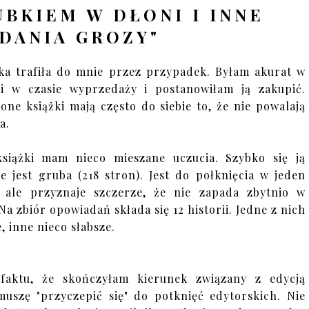
BKIEM W DŁONI I INNE
DANIA GROZY"
ka trafiła do mnie przez przypadek. Byłam akurat w
ni w czasie wyprzedaży i postanowiłam ją zakupić.
one książki mają często do siebie to, że nie powalają
a.
książki mam nieco mieszane uczucia. Szybko się ją
ie jest gruba (218 stron). Jest do połknięcia w jeden
, ale przyznaje szczerze, że nie zapada zbytnio w
Na zbiór opowiadań składa się 12 historii. Jedne z nich
e, inne nieco słabsze.
 faktu, że skończyłam kierunek związany z edycją
muszę "przyczepić się" do potknięć edytorskich. Nie