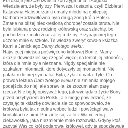
Pozostaje jeszcze kwestia żon Zygmunta II Augusta.
Wiedziałam, że były trzy. Pierwsza i ostatnia, czyli Elżbieta i
Katarzyna Habsburżanki umarły młodo na epilepsję.
Barbara Radziwiłłówna była drugą żoną króla Polski.
Zmarła na bliżej nieokreśloną chorobę/ została otruta. Nie
była lubiana przez rodzinę królewską oraz szlachtę, bo
pochodziła z mało znaczącej rodziny. Przynajmniej tego
uczono mnie w szkole. Tę wiedzę zweryfikowała książka
Kamila Janickiego
Damy złotego wieku
.
Najwięcej miejsca poświęcono królowej Bonie. Mamy
okazję dowiedzieć się czegoś więcej na temat jej młodości,
która dla mnie była nieznana. Nigdy specjalnie nie
szukałam informacji, które dotyczyły tej monarchini. Nie
pałałam do niej sympatią. Była, żyła i umarła. Tyle. Co
prawda lektura
Dam złotego wieku
nie zmieniła mojego
podejścia do niej, ale sprawiła, że zrozumiałam parę
rzeczy. Nie będę opisywać tego, jak wyglądało życie Bony
przed przybyciem do Polski, ale mogę powiedzieć, że
czytając tę książkę dowiecie się co spowodowało, że
królowa była tak nieufna wobec ludzi i powściągliwa w
kontaktach z nimi. Podzielę się za to z Wami jedną
ciekawostką, jaka niezmiernie mnie rozbawiła. Gdyby ktoś
zapytał Was co król podarował królowej, gdy ta spodziewała