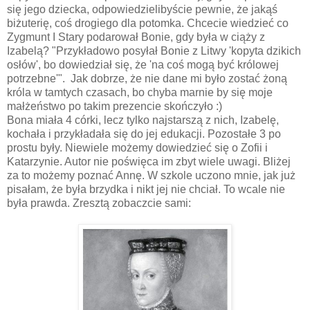
się jego dziecka, odpowiedzielibyście pewnie, że jakąś
biżuterię, coś drogiego dla potomka. Chcecie wiedzieć co
Zygmunt I Stary podarował Bonie, gdy była w ciąży z
Izabelą? "Przykładowo posyłał Bonie z Litwy 'kopyta dzikich
osłów', bo dowiedział się, że 'na coś mogą być królowej
potrzebne'". Jak dobrze, że nie dane mi było zostać żoną
króla w tamtych czasach, bo chyba marnie by się moje
małżeństwo po takim prezencie skończyło :)
Bona miała 4 córki, lecz tylko najstarszą z nich, Izabelę,
kochała i przykładała się do jej edukacji. Pozostałe 3 po
prostu były. Niewiele możemy dowiedzieć się o Zofii i
Katarzynie. Autor nie poświęca im zbyt wiele uwagi. Bliżej
za to możemy poznać Annę. W szkole uczono mnie, jak już
pisałam, że była brzydka i nikt jej nie chciał. To wcale nie
była prawda. Zresztą zobaczcie sami: