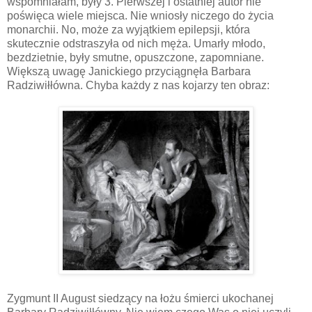
wspomniałam, były 3. Pierwszej i ostatniej autor nie
poświęca wiele miejsca. Nie wniosły niczego do życia
monarchii. No, może za wyjątkiem epilepsji, która
skutecznie odstraszyła od nich męża. Umarły młodo,
bezdzietnie, były smutne, opuszczone, zapomniane.
Większą uwagę Janickiego przyciągnęła Barbara
Radziwiłłówna. Chyba każdy z nas kojarzy ten obraz:
Zygmunt II August siedzący na łożu śmierci ukochanej