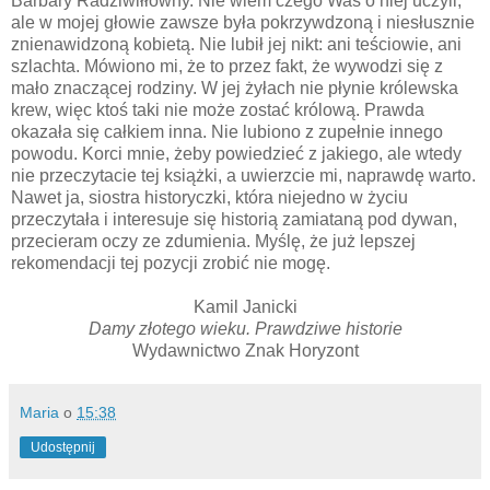
Barbary Radziwiłłówny. Nie wiem czego Was o niej uczyli,
ale w mojej głowie zawsze była pokrzywdzoną i niesłusznie
znienawidzoną kobietą. Nie lubił jej nikt: ani teściowie, ani
szlachta. Mówiono mi, że to przez fakt, że wywodzi się z
mało znaczącej rodziny. W jej żyłach nie płynie królewska
krew, więc ktoś taki nie może zostać królową. Prawda
okazała się całkiem inna. Nie lubiono z zupełnie innego
powodu. Korci mnie, żeby powiedzieć z jakiego, ale wtedy
nie przeczytacie tej książki, a uwierzcie mi, naprawdę warto.
Nawet ja, siostra historyczki, która niejedno w życiu
przeczytała i interesuje się historią zamiataną pod dywan,
przecieram oczy ze zdumienia. Myślę, że już lepszej
rekomendacji tej pozycji zrobić nie mogę.
Kamil Janicki
Damy złotego wieku. Prawdziwe historie
Wydawnictwo Znak Horyzont
Maria
o
15:38
Udostępnij