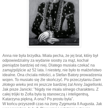
Anna nie była brzydka. Miała pecha, że jej brat, który był
odpowiedzialny za wydanie siostry za mąż, kochał
pieniądze bardziej od niej. Dlatego musiała czekać na
zamążpójście aż 52 lata. I niestety, nie było to małżeństwo
idealne. Ona chciała miłości, a Stefan Batory prowadzenia
wojen. To musiało się źle skończyć. Po przeczytaniu
Dam
złotego wieku
jest mi jeszcze bardziej żal Anny Jagiellonki.
Jak pisze Janicki: "Nigdy nie miała silnego charakteru. Z
całej trójki to Zofia była tą stanowczą i inteligentną,
Katarzyna piękną. A ona? Po prostu była".
W końcu przyszedł czas na żony Zygmunta II Augusta. Jak