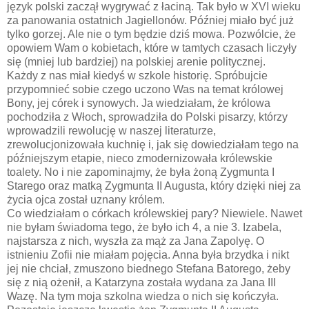
język polski zaczął wygrywać z łaciną. Tak było w XVI wieku
za panowania ostatnich Jagiellonów. Później miało być już
tylko gorzej. Ale nie o tym będzie dziś mowa. Pozwólcie, że
opowiem Wam o kobietach, które w tamtych czasach liczyły
się (mniej lub bardziej) na polskiej arenie politycznej.
Każdy z nas miał kiedyś w szkole historię. Spróbujcie
przypomnieć sobie czego uczono Was na temat królowej
Bony, jej córek i synowych. Ja wiedziałam, że królowa
pochodziła z Włoch, sprowadziła do Polski pisarzy, którzy
wprowadzili rewolucję w naszej literaturze,
zrewolucjonizowała kuchnię i, jak się dowiedziałam tego na
późniejszym etapie, nieco zmodernizowała królewskie
toalety. No i nie zapominajmy, że była żoną Zygmunta I
Starego oraz matką Zygmunta II Augusta, który dzięki niej za
życia ojca został uznany królem.
Co wiedziałam o córkach królewskiej pary? Niewiele. Nawet
nie byłam świadoma tego, że było ich 4, a nie 3. Izabela,
najstarsza z nich, wyszła za mąż za Jana Zapolyę. O
istnieniu Zofii nie miałam pojęcia. Anna była brzydka i nikt
jej nie chciał, zmuszono biednego Stefana Batorego, żeby
się z nią ożenił, a Katarzyna została wydana za Jana III
Wazę. Na tym moja szkolna wiedza o nich się kończyła.