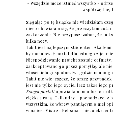
- Wszędzie może istnieć wszystko - odrze
współrzędne, 
Sięgając po tę książkę nie wiedziałam cze
nieco obawiałam się, że przeczytam coś, n
zaskoczenie. Nie przypuszczałam, że ta ks
kilka nocy.
Tabit jest najlepszym studentem Akademii.
by namalować portal dla jednego z jej m
Niespodziewanie projekt zostaje cofnięty
zaakceptowano go przez pomyłkę, ale nie
właściciela gospodarstwa, gdzie miano go
Tabit nie wie jeszcze, że przez przypadek
jest nie tylko jego życie, lecz także jego 
Księga portali
opowiada nam o losach kilku
ciężką pracą. Caliandry - pochodzącej z 
wszystkim, że wbrew panującym o niej opin
w nauce. Mistrza Belbana - nieco ekscent