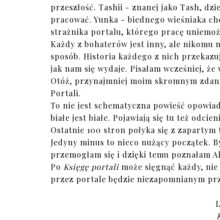
przeszłość. Tashii - znanej jako Tash, dz
pracować. Yunka - biednego wieśniaka chc
strażnika portalu, którego pracę uniemoż
Każdy z bohaterów jest inny, ale nikomu 
sposób. Historia każdego z nich przekazuj
jak nam się wydaje. Pisałam wcześniej, że 
Otóż, przynajmniej moim skromnym zdani
Portali.
To nie jest schematyczna powieść opowiada
białe jest białe. Pojawiają się tu też odci
Ostatnie 100 stron połyka się z zapartym
Jedyny minus to nieco nużący początek. By
przemogłam się i dzięki temu poznałam Aka
Po
Księgę portali
może sięgnąć każdy, nie 
przez portale będzie niezapomnianym prze
L