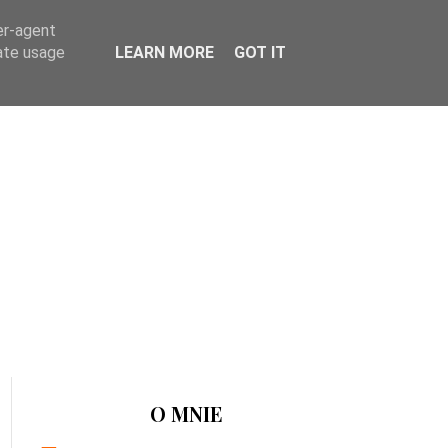
er-agent
rate usage
LEARN MORE
GOT IT
O MNIE