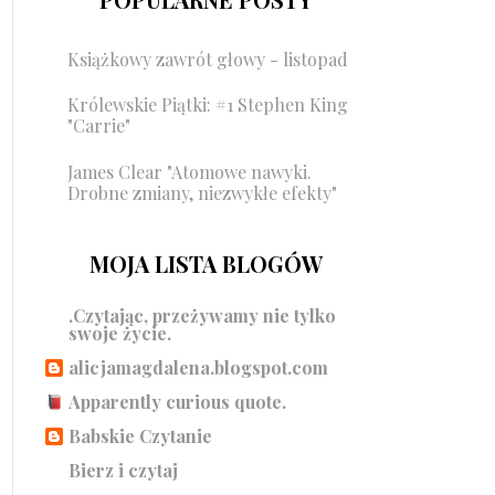
Książkowy zawrót głowy - listopad
Królewskie Piątki: #1 Stephen King
"Carrie"
James Clear "Atomowe nawyki.
Drobne zmiany, niezwykłe efekty"
MOJA LISTA BLOGÓW
.Czytając, przeżywamy nie tylko
swoje życie.
alicjamagdalena.blogspot.com
Apparently curious quote.
Babskie Czytanie
Bierz i czytaj