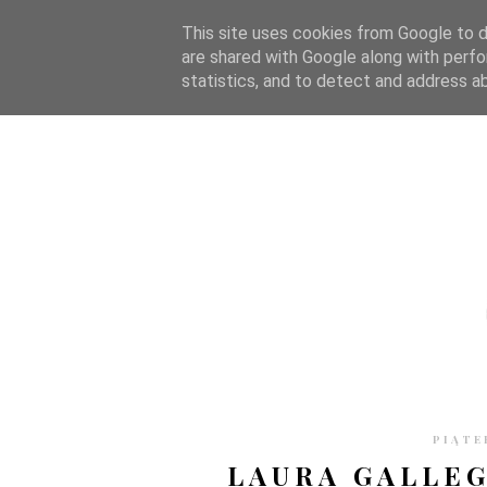
STRONA GŁÓWNA
WSPÓŁPRACA
RECENZJE
O S
This site uses cookies from Google to de
are shared with Google along with perfo
statistics, and to detect and address a
PIĄTE
LAURA GALLEG