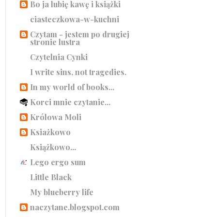
Bo ja lubię kawę i książki
ciasteczkowa-w-kuchni
Czytam - jestem po drugiej
stronie lustra
Czytelnia Cynki
I write sins, not tragedies.
In my world of books...
Korci mnie czytanie...
Królowa Moli
Ksiażkowo
Książkowo...
Lego ergo sum
Little Black
My blueberry life
naczytane.blogspot.com