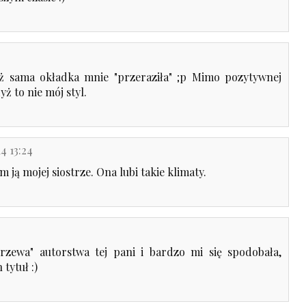
 już sama okładka mnie "przeraziła" ;p Mimo pozytywnej
ż to nie mój styl.
4 13:24
m ją mojej siostrze. Ona lubi takie klimaty.
rzewa" autorstwa tej pani i bardzo mi się spodobała,
 tytuł :)