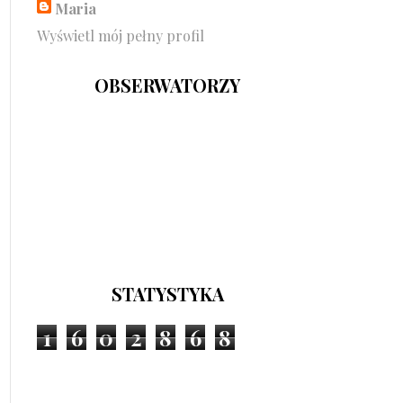
Maria
Wyświetl mój pełny profil
OBSERWATORZY
STATYSTYKA
1
6
0
2
8
6
8