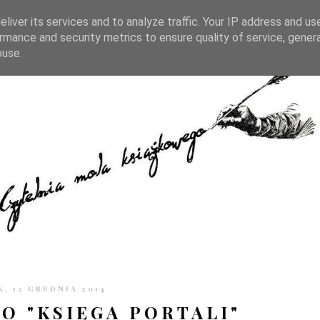
TRONIE
KONTAKT
CZYTELNIA PO GODZINACH
liver its services and to analyze traffic. Your IP address and us
rmance and security metrics to ensure quality of service, gene
buse.
K, 12 GRUDNIA 2014
O "KSIĘGA PORTALI"