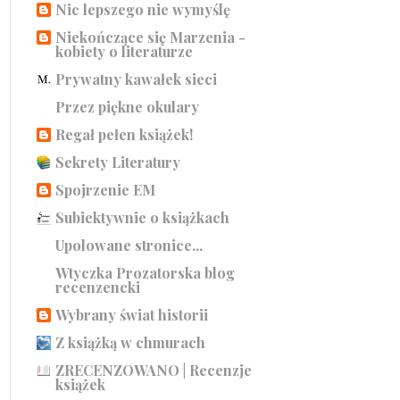
Nic lepszego nie wymyślę
Niekończące się Marzenia -
kobiety o literaturze
Prywatny kawałek sieci
Przez piękne okulary
Regał pełen książek!
Sekrety Literatury
Spojrzenie EM
Subiektywnie o książkach
Upolowane stronice...
Wtyczka Prozatorska blog
recenzencki
Wybrany świat historii
Z książką w chmurach
ZRECENZOWANO | Recenzje
książek