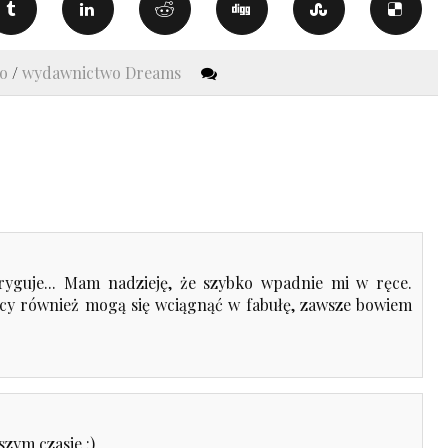
go
/
wydawnictwo Dreams
ntryguje... Mam nadzieję, że szybko wpadnie mi w ręce.
nicy również mogą się wciągnąć w fabułę, zawsze bowiem
szym czasie :)