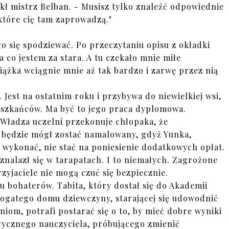
kł mistrz Belban. - Musisz tylko znaleźć odpowiednie
które cię tam zaprowadzą."
go się spodziewać. Po przeczytaniu opisu z okładki
a co jestem za stara. A tu czekało mnie miłe
iążka wciągnie mnie aż tak bardzo i zarwę przez nią
 Jest na ostatnim roku i przybywa do niewielkiej wsi,
ieszkańców. Ma być to jego praca dyplomowa.
. Władza uczelni przekonuje chłopaka, że
 będzie mógł zostać namalowany, gdyż Yunka,
 wykonać, nie stać na poniesienie dodatkowych opłat.
 znalazł się w tarapatach. I to niemałych. Zagrożone
przyjaciele nie mogą czuć się bezpiecznie.
 bohaterów. Tabita, który dostał się do Akademii
bogatego domu dziewczyny, starającej się udowodnić
iom, potrafi postarać się o to, by mieć dobre wyniki
rycznego nauczyciela, próbującego zmienić