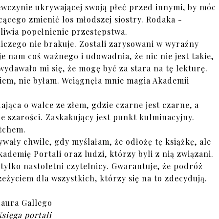
iewczynie ukrywającej swoją płeć przed innymi, by móc
ącego zmienić los młodszej siostry. Rodaka -
liwia popełnienie przestępstwa.
niczego nie brakuje. Zostali zarysowani w wyraźny
e nam coś ważnego i udowadnia, że nic nie jest takie,
wydawało mi się, że mogę być za stara na tę lekturę.
em, nie byłam. Wciągnęła mnie magia Akademii
jąca o walce ze złem, gdzie czarne jest czarne, a
enie szarości. Zaskakujący jest punkt kulminacyjny.
 tchem.
wały chwile, gdy myślałam, że odłożę tę książkę, ale
demię Portali oraz ludzi, którzy byli z nią związani.
tylko nastoletni czytelnicy. Gwarantuje, że podróż
życiem dla wszystkich, którzy się na to zdecydują.
aura Gallego
Księga portali