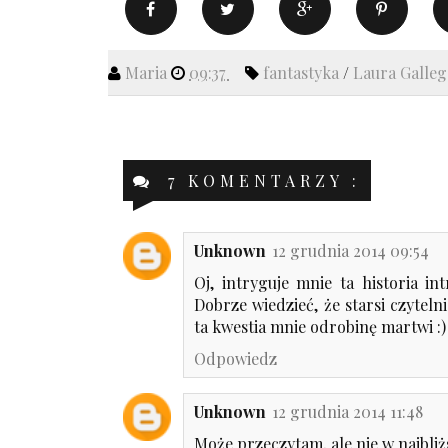
Maria
09:37
fantastyka
/
Laura Galle
7 KOMENTARZY :
Unknown
12 grudnia 2014 09:54
Oj, intryguje mnie ta historia i
Dobrze wiedzieć, że starsi czytel
ta kwestia mnie odrobinę martwi :)
Odpowiedz
Unknown
12 grudnia 2014 11:48
Może przeczytam, ale nie w najbliż