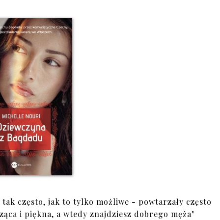
ak często, jak to tylko możliwe - powtarzały często
cząca i piękna, a wtedy znajdziesz dobrego męża"