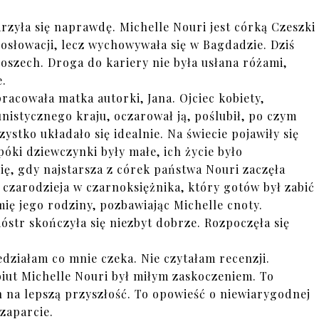
rzyła się naprawdę. Michelle Nouri jest córką Czeszki
hosłowacji, lecz wychowywała się w Bagdadzie. Dziś
oszech. Droga do kariery nie była usłana różami,
e.
 pracowała matka autorki, Jana. Ojciec kobiety,
stycznego kraju, oczarował ją, poślubił, po czym
ystko układało się idealnie. Na świecie pojawiły się
opóki dziewczynki były małe, ich życie było
się, gdy najstarsza z córek państwa Nouri zaczęła
o czarodzieja w czarnoksiężnika, który gotów był zabić
mię jego rodziny, pozbawiając Michelle cnoty.
ióstr skończyła się niezbyt dobrze. Rozpoczęła się
iedziałam co mnie czeka. Nie czytałam recenzji.
iut Michelle Nouri był miłym zaskoczeniem. To
h na lepszą przyszłość. To opowieść o niewiarygodnej
ozaparcie.