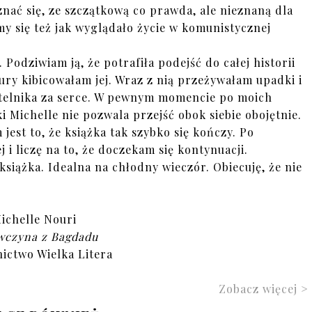
ać się, ze szczątkową co prawda, ale nieznaną dla
y się też jak wyglądało życie w komunistycznej
odziwiam ją, że potrafiła podejść do całej historii
ury kibicowałam jej. Wraz z nią przeżywałam upadki i
telnika za serce. W pewnym momencie po moich
ki Michelle nie pozwala przejść obok siebie obojętnie.
jest to, że książka tak szybko się kończy. Po
 i liczę na to, że doczekam się kontynuacji.
siążka. Idealna na chłodny wieczór. Obiecuję, że nie
ichelle Nouri
wczyna z Bagdadu
ctwo Wielka Litera
Zobacz więcej >