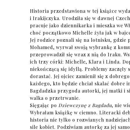
Historia przedstawiona w tej książce wyda
i Irakijczyka. Urodziła się w dawnej Czec
pracuje jako dziennikarka i mieszka we Wł
choć początkowo Michelle żyła jak w bajc
Jej rodzice poznali się na lotnisku, gdzie
Mohamed, wyrwał swoją wybrankę z komuni
przeprowadził się wraz z nią do Iraku. Wsz
ich trzy córki: Michelle, Klara i Linda. D
niekończącą się idyllą. Problemy zaczęły 
dorastać. Jej ojciec zamienił się z dobreg
każdego, kto będzie chciał skalać dobre i
Bagdadzka przygoda autorki, jej matki i s
walka o przetrwanie.
Sięgając po
Dziewczynę z Bagdadu
, nie w
Wybrałam książkę w ciemno. Literacki deb
historia nie tylko o rozwianych nadziejac
sile kobiet. Podziwiam autorkę za jej sam