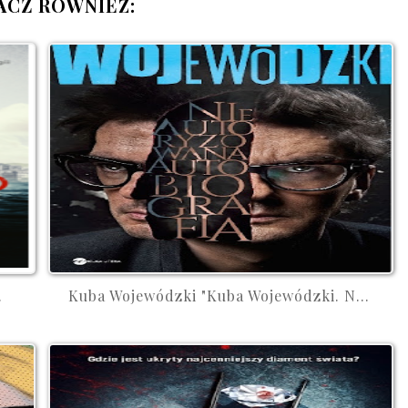
ACZ RÓWNIEŻ:
.
Kuba Wojewódzki "Kuba Wojewódzki. N...