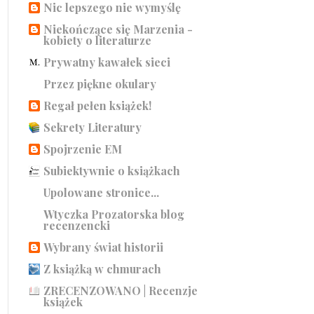
Nic lepszego nie wymyślę
Niekończące się Marzenia -
kobiety o literaturze
Prywatny kawałek sieci
Przez piękne okulary
Regał pełen książek!
Sekrety Literatury
Spojrzenie EM
Subiektywnie o książkach
Upolowane stronice...
Wtyczka Prozatorska blog
recenzencki
Wybrany świat historii
Z książką w chmurach
ZRECENZOWANO | Recenzje
książek