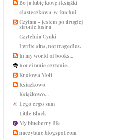
Bo ja lubię kawę i książki
ciasteczkowa-w-kuchni
Czytam - jestem po drugiej
stronie lustra
Czytelnia Cynki
I write sins, not tragedies.
In my world of books...
Korci mnie czytanie...
Królowa Moli
Ksiażkowo
Książkowo...
Lego ergo sum
Little Black
My blueberry life
naczytane.blogspot.com