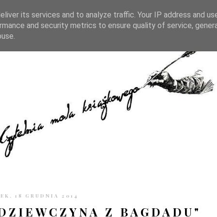
TRONIE
KONTAKT
CZYTELNIA PO GODZINACH
liver its services and to analyze traffic. Your IP address and us
rmance and security metrics to ensure quality of service, gene
buse.
K, 18 GRUDNIA 2014
DZIEWCZYNA Z BAGDADU"