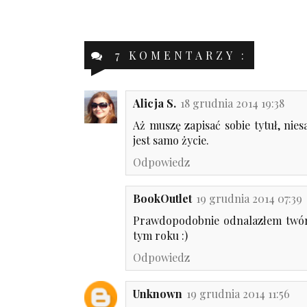
7 KOMENTARZY :
Alicja S.
18 grudnia 2014 19:38
Aż muszę zapisać sobie tytuł, niesa
jest samo życie.
Odpowiedz
BookOutlet
19 grudnia 2014 07:39
Prawdopodobnie odnalazłem twór,
tym roku :)
Odpowiedz
Unknown
19 grudnia 2014 11:56