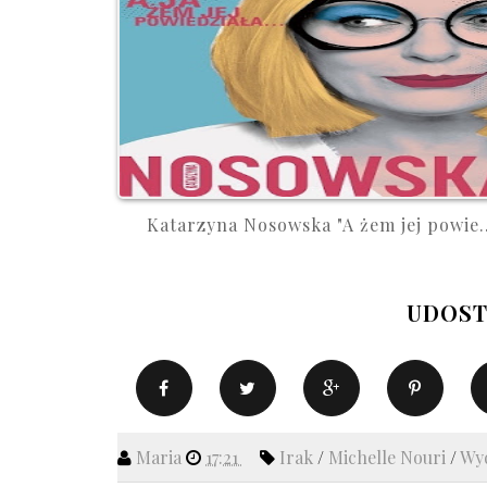
Katarzyna Nosowska "A żem jej powie..
UDOST
Maria
17:21
Irak
/
Michelle Nouri
/
Wyd