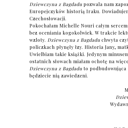
Dziewczyna z Bagdadu
pozwala nam zapozn
Europejczyków historią Iraku. Dowiadujem
Czechosłowacji.
Pokochałam Michelle Nouri całym sercem. P
bez oceniania kogokolwiek. W trakcie lekt
wzloty.
Dziewczyna z Bagdadu
chwyta czy
policzkach płynęły łzy. Historia Jany, mat
Uwielbiam takie książki. Jedynym minusem 
ostatnich słowach miałam ochotę na więcej
Dziewczyna z Bagdadu
to podbudowująca k
będziecie nią zawiedzeni.
M
Dzie
Wydawni