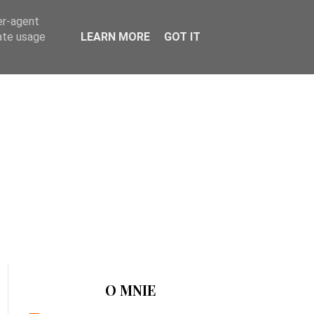
er-agent
rate usage
LEARN MORE
GOT IT
O MNIE