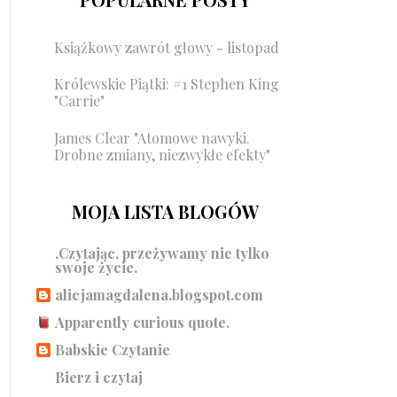
Książkowy zawrót głowy - listopad
Królewskie Piątki: #1 Stephen King
"Carrie"
James Clear "Atomowe nawyki.
Drobne zmiany, niezwykłe efekty"
MOJA LISTA BLOGÓW
.Czytając, przeżywamy nie tylko
swoje życie.
alicjamagdalena.blogspot.com
Apparently curious quote.
Babskie Czytanie
Bierz i czytaj