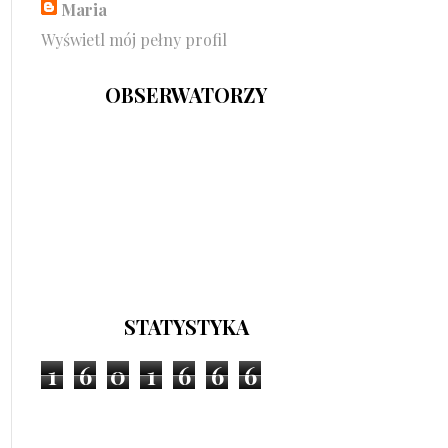
Maria
Wyświetl mój pełny profil
OBSERWATORZY
STATYSTYKA
1
6
0
1
6
6
6