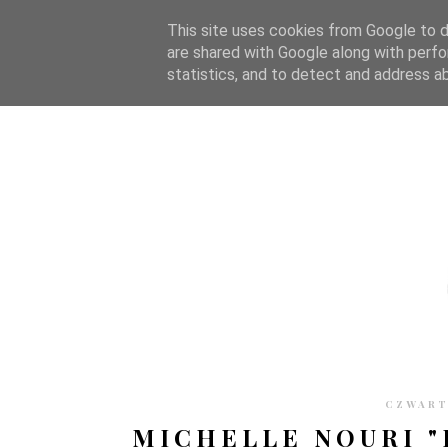
STRONA GŁÓWNA
WSPÓŁPRACA
RECENZJE
O S
This site uses cookies from Google to de
are shared with Google along with perfo
statistics, and to detect and address a
CZWARTE
MICHELLE NOURI "