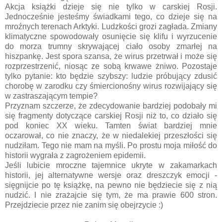
Akcja książki dzieje się nie tylko w carskiej Rosji.
Jednocześnie jesteśmy świadkami tego, co dzieje się na
mroźnych terenach Arktyki. Ludzkości grozi zagłada. Zmiany
klimatyczne spowodowały osunięcie się klifu i wyrzucenie
do morza trumny skrywającej ciało osoby zmarłej na
hiszpankę. Jest spora szansa, że wirus przetrwał i może się
rozprzestrzenić, niosąc ze sobą krwawe żniwo. Pozostaje
tylko pytanie: kto będzie szybszy: ludzie próbujący zdusić
chorobę w zarodku czy śmiercionośny wirus rozwijający się
w zastraszającym tempie?
Przyznam szczerze, że zdecydowanie bardziej podobały mi
się fragmenty dotyczące carskiej Rosji niż to, co działo się
pod koniec XX wieku. Tamten świat bardziej mnie
oczarował, co nie znaczy, że w niedalekiej przeszłości się
nudziłam. Tego nie mam na myśli. Po prostu moja miłość do
historii wygrała z zagrożeniem epidemii.
Jeśli lubicie mroczne tajemnice ukryte w zakamarkach
historii, jej alternatywne wersje oraz dreszczyk emocji -
sięgnijcie po tę książkę, na pewno nie będziecie się z nią
nudzić. I nie zrażajcie się tym, że ma prawie 600 stron.
Przejdziecie przez nie zanim się obejrzycie :)