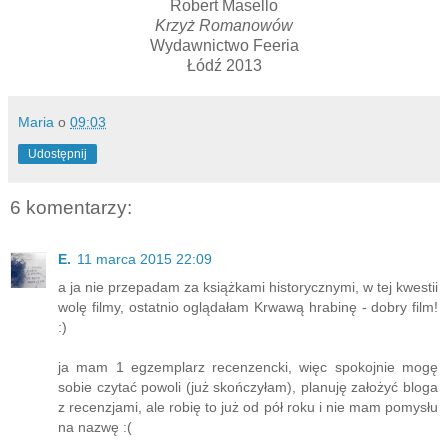
Robert Masello
Krzyż Romanowów
Wydawnictwo Feeria
Łódź 2013
Maria
o
09:03
Udostępnij
6 komentarzy:
E.
11 marca 2015 22:09
a ja nie przepadam za książkami historycznymi, w tej kwestii
wolę filmy, ostatnio oglądałam Krwawą hrabinę - dobry film!
:)
ja mam 1 egzemplarz recenzencki, więc spokojnie mogę
sobie czytać powoli (już skończyłam), planuję założyć bloga
z recenzjami, ale robię to już od pół roku i nie mam pomysłu
na nazwę :(