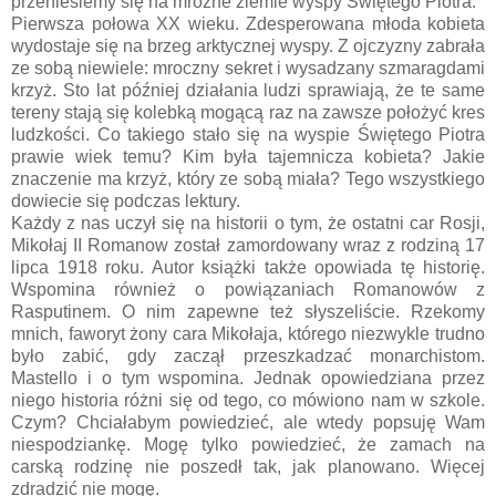
przeniesiemy się na mroźne ziemie wyspy Świętego Piotra.
Pierwsza połowa XX wieku. Zdesperowana młoda kobieta
wydostaje się na brzeg arktycznej wyspy. Z ojczyzny zabrała
ze sobą niewiele: mroczny sekret i wysadzany szmaragdami
krzyż. Sto lat później działania ludzi sprawiają, że te same
tereny stają się kolebką mogącą raz na zawsze położyć kres
ludzkości. Co takiego stało się na wyspie Świętego Piotra
prawie wiek temu? Kim była tajemnicza kobieta? Jakie
znaczenie ma krzyż, który ze sobą miała? Tego wszystkiego
dowiecie się podczas lektury.
Każdy z nas uczył się na historii o tym, że ostatni car Rosji,
Mikołaj II Romanow został zamordowany wraz z rodziną 17
lipca 1918 roku. Autor książki także opowiada tę historię.
Wspomina również o powiązaniach Romanowów z
Rasputinem. O nim zapewne też słyszeliście. Rzekomy
mnich, faworyt żony cara Mikołaja, którego niezwykle trudno
było zabić, gdy zaczął przeszkadzać monarchistom.
Mastello i o tym wspomina. Jednak opowiedziana przez
niego historia różni się od tego, co mówiono nam w szkole.
Czym? Chciałabym powiedzieć, ale wtedy popsuję Wam
niespodziankę. Mogę tylko powiedzieć, że zamach na
carską rodzinę nie poszedł tak, jak planowano. Więcej
zdradzić nie mogę.