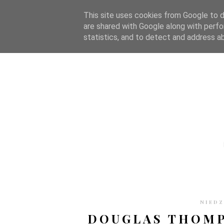
STRONA GŁÓWNA
WSPÓŁPRACA
RECENZJE
O S
This site uses cookies from Google to de
are shared with Google along with perfo
statistics, and to detect and address a
NIEDZ
DOUGLAS THOMP