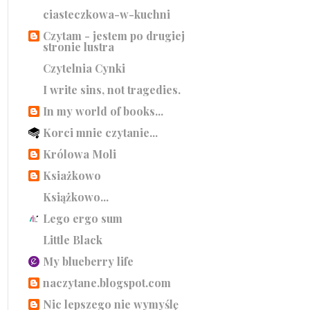
ciasteczkowa-w-kuchni
Czytam - jestem po drugiej
stronie lustra
Czytelnia Cynki
I write sins, not tragedies.
In my world of books...
Korci mnie czytanie...
Królowa Moli
Ksiażkowo
Książkowo...
Lego ergo sum
Little Black
My blueberry life
naczytane.blogspot.com
Nic lepszego nie wymyślę