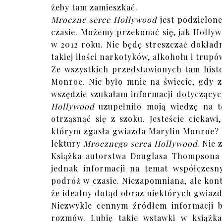
żeby tam zamieszkać.
Mroczne serce Hollywood
jest podzielone
czasie. Możemy przekonać się, jak Holly
w 2012 roku. Nie będę streszczać dokładni
takiej ilości narkotyków, alkoholu i trup
Ze wszystkich przedstawionych tam histo
Monroe. Nie było mnie na świecie, gdy z
wszędzie szukałam informacji dotyczącyc
Hollywood
uzupełniło moją wiedzę na te
otrząsnąć się z szoku. Jesteście ciekaw
którym zgasła gwiazda Marylin Monroe? 
lektury
Mrocznego serca Hollywood
. Nie 
Książka autorstwa Douglasa Thompsona n
jednak informacji na temat współczesn
podróż w czasie. Niezapomniana, ale kont
że idealny dotąd obraz niektórych gwiazd
Niezwykle cennym źródłem informacji b
rozmów. Lubię takie wstawki w książkac