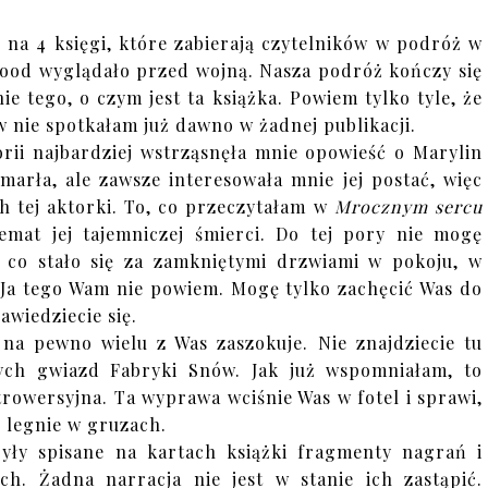
 na 4 księgi, które zabierają czytelników w podróż w
wood wyglądało przed wojną. Nasza podróż kończy się
e tego, o czym jest ta książka. Powiem tylko tyle, że
ów nie spotkałam już dawno w żadnej publikacji.
rii najbardziej wstrząsnęła mnie opowieść o Marylin
marła, ale zawsze interesowała mnie jej postać, więc
h tej aktorki. To, co przeczytałam w
Mrocznym sercu
mat jej tajemniczej śmierci. Do tej pory nie mogę
i, co stało się za zamkniętymi drzwiami w pokoju, w
Ja tego Wam nie powiem. Mogę tylko zachęcić Was do
zawiedziecie się.
a pewno wielu z Was zaszokuje. Nie znajdziecie tu
ych gwiazd Fabryki Snów. Jak już wspomniałam, to
rowersyjna. Ta wyprawa wciśnie Was w fotel i sprawi,
 legnie w gruzach.
yły spisane na kartach książki fragmenty nagrań i
h. Żadna narracja nie jest w stanie ich zastąpić.