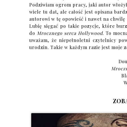
Podziwiam ogrom pracy, jaki autor włoży
wiele tu dat, ale całość jest opisana bar
autorowi w tę opowieść i nawet na chwilę n
Lubię sięgać po takie pozycje, które bur
do
Mrocznego serca Hollywood
. To mocna
uważam, że niepełnoletni czytelnicy po
urodzin. Takie w każdym razie jest moje z
Dou
Mroczn
Bl
W
ZOB