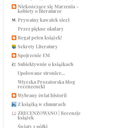
Niekończące się Marzenia -
kobiety o literaturze
Prywatny kawałek sieci
Przez piękne okulary
Regał pełen książek!
Sekrety Literatury
Spojrzenie EM
Subiektywnie o książkach
Upolowane stronice...
Wtyczka Prozatorska blog
recenzencki
Wybrany świat historii
Z książką w chmurach
ZRECENZOWANO | Recenzje
książek
Światy z półki