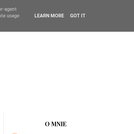
er-agent
rate usage
LEARN MORE
GOT IT
O MNIE