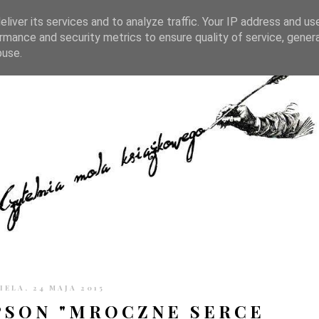
TRONIE
KONTAKT
CZYTELNIA PO GODZINACH
liver its services and to analyze traffic. Your IP address and us
rmance and security metrics to ensure quality of service, gene
buse.
IELA, 24 MAJA 2015
SON "MROCZNE SERCE