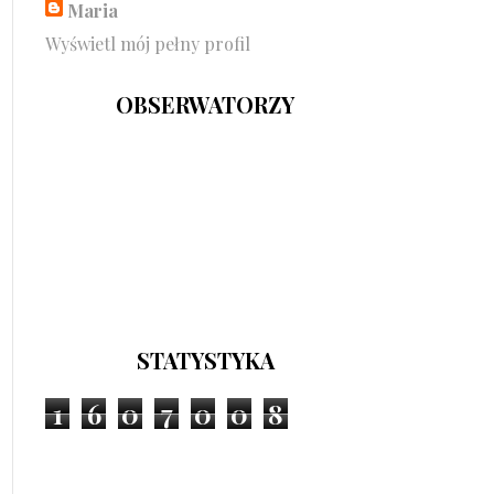
Maria
Wyświetl mój pełny profil
OBSERWATORZY
STATYSTYKA
1
6
0
7
0
0
8