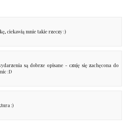
ę, ciekawią mnie takie rzeczy :)
ydarzenia są dobrze opisane - czuję się zachęcona do
nic :D
tura :)