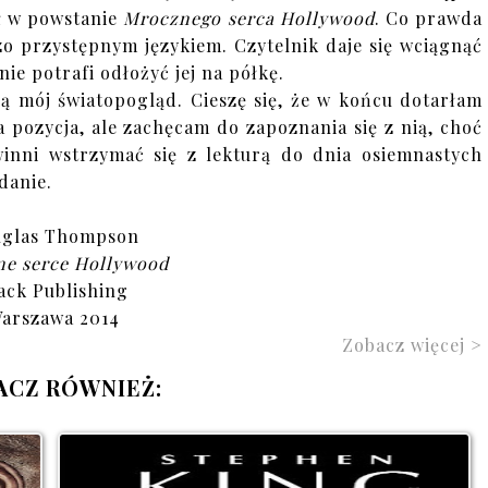
ł w powstanie
Mrocznego serca Hollywood
. Co prawda
dzo przystępnym językiem. Czytelnik daje się wciągnąć
ie potrafi odłożyć jej na półkę.
zą mój światopogląd. Cieszę się, że w końcu dotarłam
 pozycja, ale zachęcam do zapoznania się z nią, choć
winni wstrzymać się z lekturą do dnia osiemnastych
danie.
glas Thompson
e serce Hollywood
ack Publishing
arszawa 2014
Zobacz więcej >
ACZ RÓWNIEŻ: