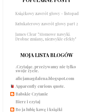
Książkowy zawrót głowy - listopad
Sztukaterowy zawrót głowy part 2
James Clear "Atomowe nawyki.
Drobne zmiany, niezwykłe efekty"
MOJA LISTA BLOGÓW
.Czytając, przeżywamy nie tylko
swoje życie.
alicjamagdalena.blogspot.com
Apparently curious quote.
Babskie Czytanie
Bierz i czytaj
Bo ja lubię kawę i książki