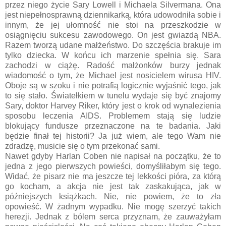
przez niego życie Sary Lowell i Michaela Silvermana. Ona
jest niepełnosprawną dziennikarką, która udowodniła sobie i
innym, że jej ułomność nie stoi na przeszkodzie w
osiągnięciu sukcesu zawodowego. On jest gwiazdą NBA.
Razem tworzą udane małżeństwo. Do szczęścia brakuje im
tylko dziecka. W końcu ich marzenie spełnia się. Sara
zachodzi w ciążę. Radość małżonków burzy jednak
wiadomość o tym, że Michael jest nosicielem wirusa HIV.
Oboje są w szoku i nie potrafią logicznie wyjaśnić tego, jak
to się stało. Światełkiem w tunelu wydaje się być znajomy
Sary, doktor Harvey Riker, który jest o krok od wynalezienia
sposobu leczenia AIDS. Problemem stają się ludzie
blokujący fundusze przeznaczone na te badania. Jaki
będzie finał tej historii? Ja już wiem, ale tego Wam nie
zdradzę, musicie się o tym przekonać sami.
Nawet gdyby Harlan Coben nie napisał na początku, że to
jedna z jego pierwszych powieści, domyśliłabym się tego.
Widać, że pisarz nie ma jeszcze tej lekkości pióra, za którą
go kocham, a akcja nie jest tak zaskakująca, jak w
późniejszych książkach. Nie, nie powiem, że to zła
opowieść. W żadnym wypadku. Nie mogę szerzyć takich
herezji. Jednak z bólem serca przyznam, że zauważyłam