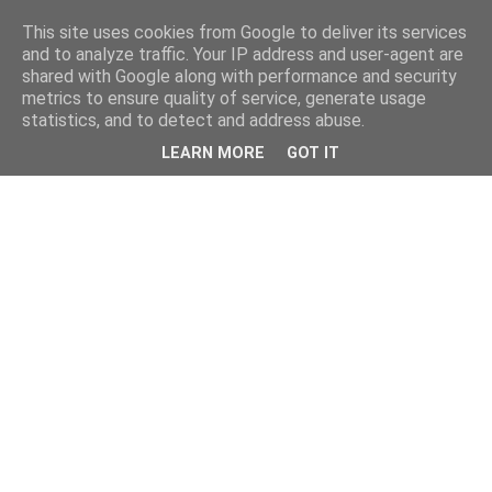
This site uses cookies from Google to deliver its services
and to analyze traffic. Your IP address and user-agent are
shared with Google along with performance and security
metrics to ensure quality of service, generate usage
statistics, and to detect and address abuse.
LEARN MORE
GOT IT