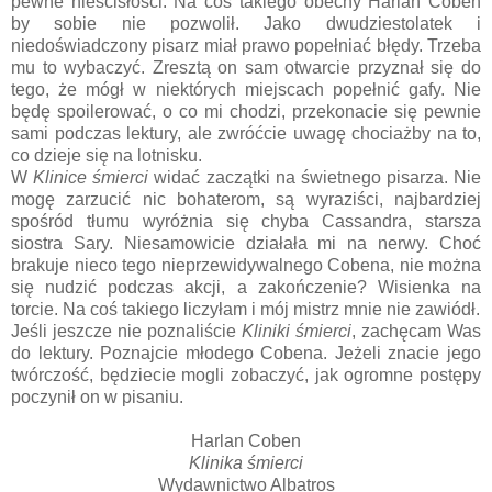
pewne nieścisłości. Na coś takiego obecny Harlan Coben
by sobie nie pozwolił. Jako dwudziestolatek i
niedoświadczony pisarz miał prawo popełniać błędy. Trzeba
mu to wybaczyć. Zresztą on sam otwarcie przyznał się do
tego, że mógł w niektórych miejscach popełnić gafy. Nie
będę spoilerować, o co mi chodzi, przekonacie się pewnie
sami podczas lektury, ale zwróćcie uwagę chociażby na to,
co dzieje się na lotnisku.
W
Klinice śmierci
widać zaczątki na świetnego pisarza. Nie
mogę zarzucić nic bohaterom, są wyraziści, najbardziej
spośród tłumu wyróżnia się chyba Cassandra, starsza
siostra Sary. Niesamowicie działała mi na nerwy. Choć
brakuje nieco tego nieprzewidywalnego Cobena, nie można
się nudzić podczas akcji, a zakończenie? Wisienka na
torcie. Na coś takiego liczyłam i mój mistrz mnie nie zawiódł.
Jeśli jeszcze nie poznaliście
Kliniki śmierci
, zachęcam Was
do lektury. Poznajcie młodego Cobena. Jeżeli znacie jego
twórczość, będziecie mogli zobaczyć, jak ogromne postępy
poczynił on w pisaniu.
Harlan Coben
Klinika śmierci
Wydawnictwo Albatros