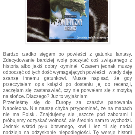
Bardzo rzadko sięgam po powieści z gatunku fantasy.
Zdecydowanie bardziej wolę poczytać coś związanego z
historią albo jakiś dobry kryminał. Czasem jednak muszę
odpocząć od tych dość wymagających powieści i wtedy daję
szansę innemu gatunkowi. Muszę napisać, że gdy
przeczytałam opis książki po dostaniu jej do recenzji,
zaczęłam się zastanawiać, czy nie porwałam się z motyką
na słońce. Dlaczego? Już to wyjaśniam.
Przenieśmy się do Europy za czasów panowania
Napoleona. Nie muszę chyba przypominać, że na mapach
nie ma Polski. Znajdujemy się jeszcze pod zaborami i
próbujemy odzyskać wolność, ale średnio nam to wychodzi.
Jednak wśród pyłu bitewnego, krwi i łez tli się nadal
nadzieja na odzyskanie niepodległości. Tę wersję historii