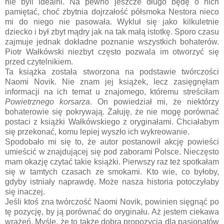
nie byli idealni. Na pewno jeszcze długo będę o nich
pamiętać, choć zbytnia dojrzałość półsmoka Nestora nieco
mi do niego nie pasowała. Wykluł się jako kilkuletnie
dziecko i był zbyt mądry jak na tak małą istotkę. Sporo czasu
zajmuje jednak dokładne poznanie wszystkich bohaterów.
Piotr Wałkówski niezbyt często pozwala im otworzyć się
przed czytelnikiem.
Ta książka została stworzona na podstawie twórczości
Naomi Novik. Nie znam jej książek, lecz zasięgnęłam
informacji na ich temat u znajomego, któremu streściłam
Powietrznego korsarza
. On powiedział mi, że niektórzy
bohaterowie się pokrywają. Żałuję, że nie mogę porównać
postaci z książki Wałkówskiego z oryginałami. Chciałabym
się przekonać, komu lepiej wyszło ich wykreowanie.
Spodobało mi się to, że autor postanowił akcję powieści
umieścić w znajdującej się pod zaborami Polsce. Nieczęsto
mam okazję czytać takie książki. Pierwszy raz też spotkałam
się w tamtych czasach ze smokami. Kto wie, co byłoby,
gdyby istniały naprawdę. Może nasza historia potoczyłaby
się inaczej.
Jeśli ktoś zna twórczość Naomi Novik, powinien sięgnąć po
tę pozycję, by ją porównać do oryginału. Aż jestem ciekawa
wrażeń. Myślę, że to także dobra propozycja dla pasjonatów