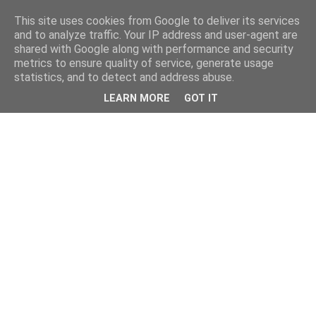
This site uses cookies from Google to deliver its services
and to analyze traffic. Your IP address and user-agent are
shared with Google along with performance and security
metrics to ensure quality of service, generate usage
statistics, and to detect and address abuse.
LEARN MORE
GOT IT