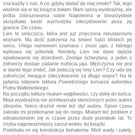
zna każdy z nas. A co, gdyby dodać do niej smoki? Tak, tego
właśnie się w tej książce bałam. Mam sporą wyobraźnię, ale
próba zobrazowania sobie Napoleona w towarzystwie
skrzydlatej bestii wychodziła zdecydowanie poza jej
granice. Do czasu.
Lien to smoczyca, która jest już zmęczona nieustannymi
wojnami. Ma dość patrzenia na śmierć ludzi bliskich jej
sercu. Ulega namowom szamana i znosi jajo, z którego
wykluwa się półsmok. Niestety, Lien nie dane będzie
opiekowanie się dzieckiem. Zostaje schwytana, a jeden z
żołnierzy dostaje zadanie rozbicia jaja. Mężczyzna nie jest
w stanie tego zrobić. Jak potoczą się losy Lien? Czy uda się
zakończyć trwające zdecydowanie za długo wojny? Na te
pytania odpowie lektura
Powietrznego korsarza
autorstwa
Piotra Wałkówskiego.
Na początku lektury miałam wątpliwości, czy dotrę do końca.
Moja wyobraźnia nie przetwarzała stworzonych przez autora
obrazów. Nieco drażnił mnie też styl autora. Sporo czasu
zabrało mi przekonanie się do niego. Miałam też problem z
odnalezieniem się w czasie przez duże przeskoki lat. To
chyba najpoważniejszy zarzut wobec tej książki.
Podobała mi się konstrukcja bohaterów. Mieli wady i zalety,