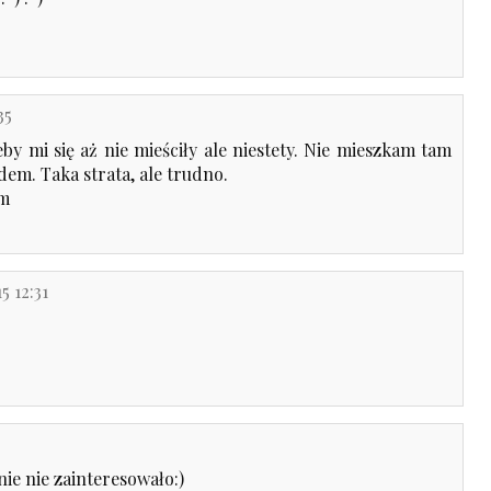
35
eby mi się aż nie mieściły ale niestety. Nie mieszkam tam
zdem. Taka strata, ale trudno.
om
5 12:31
nie nie zainteresowało:)