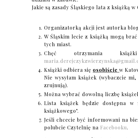
Jakie są zasady Śląskiego lata z książką 
Organizatorką akcji jest autorka blo
W Śląskim lecie z książką mogą brać
tych miast.
Chęć otrzymania książ
maria.derejczykzwierzynska@gmail
Książki odbiera się
osobiście
w Kato
Nie wysyłam książek (wybaczcie mi, 
zrujnują).
Można wybrać dowolną liczbę książek
Lista książek będzie dostępna w 
książkowego".
Jeśli chcecie być informowani na bie
polubcie Czytelnię na
Facebooku
.