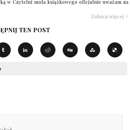
iążką w Czytelni mola książkowego oficjalnie uważam za
Zobacz więcej >
ĘPNIJ TEN POST
-) :-)