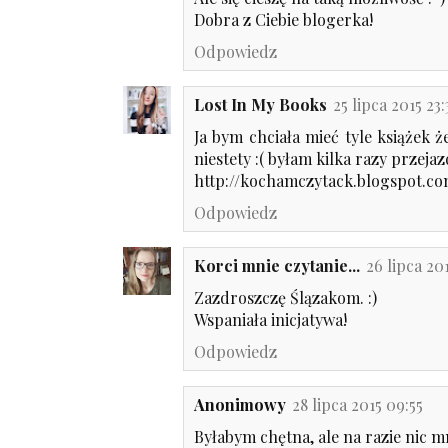
Dobra z Ciebie blogerka!
Odpowiedz
Lost In My Books
25 lipca 2015 23:
Ja bym chciała mieć tyle książek ż
niestety :( byłam kilka razy przeja
http://kochamczytack.blogspot.c
Odpowiedz
Korci mnie czytanie...
26 lipca 201
Zazdroszczę Ślązakom. :)
Wspaniała inicjatywa!
Odpowiedz
Anonimowy
28 lipca 2015 09:55
Byłabym chętna, ale na razie nic m