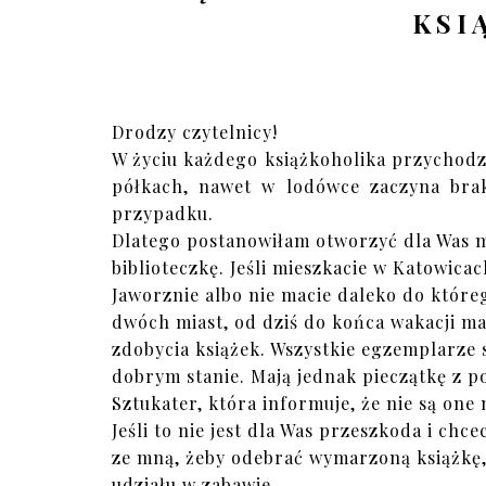
KSI
Drodzy czytelnicy!
W życiu każdego książkoholika przychodzi 
półkach, nawet w lodówce zaczyna brak
przypadku.
Dlatego postanowiłam otworzyć dla Was 
biblioteczkę. Jeśli mieszkacie w Katowicac
Jaworznie albo nie macie daleko do które
dwóch miast, od dziś do końca wakacji m
zdobycia książek. Wszystkie egzemplarze 
dobrym stanie. Mają jednak pieczątkę z p
Sztukater, która informuje, że nie są one
Jeśli to nie jest dla Was przeszkoda i chce
ze mną, żeby odebrać wymarzoną książkę
udziału w zabawie.