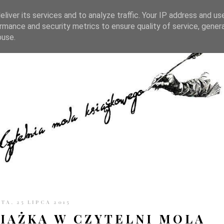
TRONIE
KONTAKT
CZYTELNIA PO GODZINACH
liver its services and to analyze traffic. Your IP address and us
rmance and security metrics to ensure quality of service, gene
buse.
TA, 25 LIPCA 2015
SIĄŻKĄ W CZYTELNI MOLA