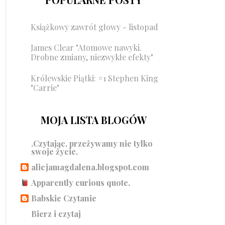
Książkowy zawrót głowy - listopad
James Clear "Atomowe nawyki.
Drobne zmiany, niezwykłe efekty"
Królewskie Piątki: #1 Stephen King
"Carrie"
MOJA LISTA BLOGÓW
.Czytając, przeżywamy nie tylko
swoje życie.
alicjamagdalena.blogspot.com
Apparently curious quote.
Babskie Czytanie
Bierz i czytaj