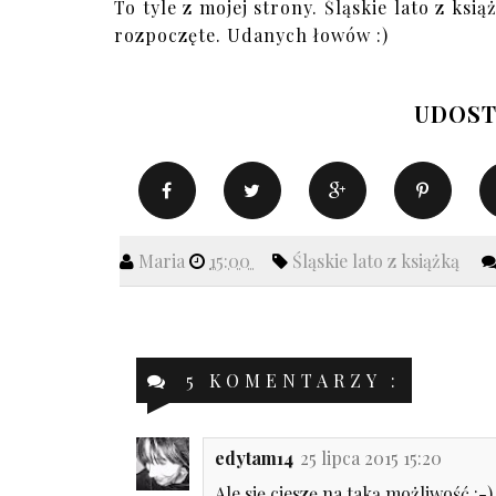
To tyle z mojej strony. Śląskie lato z ks
rozpoczęte. Udanych łowów :)
UDOST
Maria
15:00
Śląskie lato z książką
5 KOMENTARZY :
edytam14
25 lipca 2015 15:20
Ale się cieszę na taką możliwość :-) :