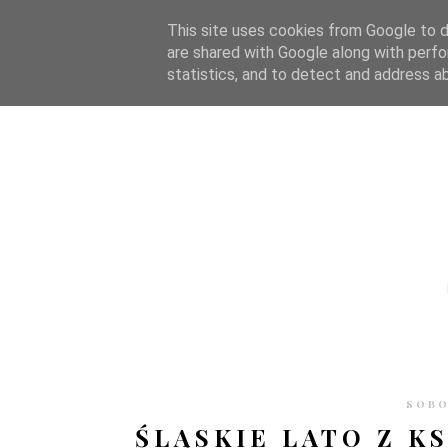
STRONA GŁÓWNA
WSPÓŁPRACA
RECENZJE
O S
This site uses cookies from Google to de
are shared with Google along with perfo
statistics, and to detect and address a
SOBO
ŚLĄSKIE LATO Z K