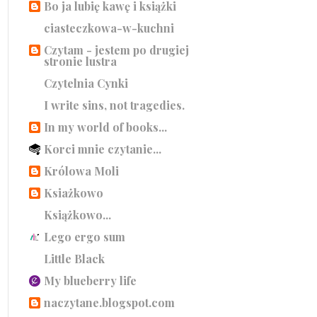
Bo ja lubię kawę i książki
ciasteczkowa-w-kuchni
Czytam - jestem po drugiej
stronie lustra
Czytelnia Cynki
I write sins, not tragedies.
In my world of books...
Korci mnie czytanie...
Królowa Moli
Ksiażkowo
Książkowo...
Lego ergo sum
Little Black
My blueberry life
naczytane.blogspot.com