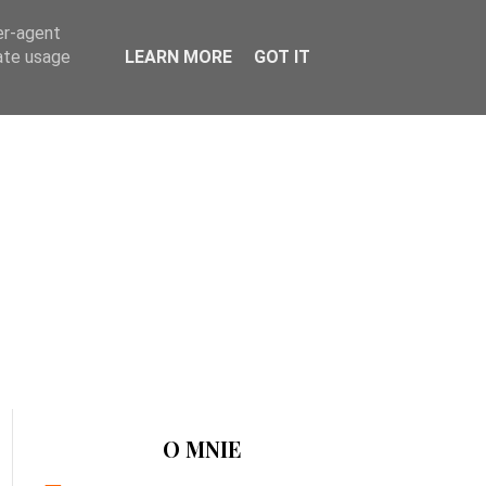
er-agent
rate usage
LEARN MORE
GOT IT
O MNIE