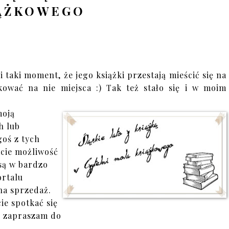
ĄŻKOWEGO
taki moment, że jego książki przestają mieścić się na
ować na nie miejsca :) Tak też stało się i w moim
moją
h lub
goś z tych
acie możliwość
są w bardzo
ortalu
 na sprzedaż.
cie spotkać się
, zapraszam do