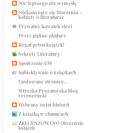
Nic lepszego nie wymyślę
Niekończące się Marzenia -
kobiety o literaturze
Prywatny kawałek sieci
Przez piękne okulary
Regał pełen książek!
Sekrety Literatury
Spojrzenie EM
Subiektywnie o książkach
Upolowane stronice...
Wtyczka Prozatorska blog
recenzencki
Wybrany świat historii
Z książką w chmurach
ZRECENZOWANO | Recenzje
książek