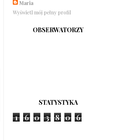
Maria
Wyświetl mój pełny profil
OBSERWATORZY
STATYSTYKA
1
6
0
3
8
0
6