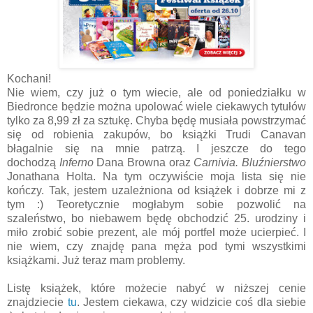
Kochani!
Nie wiem, czy już o tym wiecie, ale od poniedziałku w
Biedronce będzie można upolować wiele ciekawych tytułów
tylko za 8,99 zł za sztukę. Chyba będę musiała powstrzymać
się od robienia zakupów, bo książki Trudi Canavan
błagalnie się na mnie patrzą. I jeszcze do tego
dochodzą
Inferno
Dana Browna oraz
Carnivia. Bluźnierstwo
Jonathana Holta. Na tym oczywiście moja lista się nie
kończy. Tak, jestem uzależniona od książek i dobrze mi z
tym :) Teoretycznie mogłabym sobie pozwolić na
szaleństwo, bo niebawem będę obchodzić 25. urodziny i
miło zrobić sobie prezent, ale mój portfel może ucierpieć. I
nie wiem, czy znajdę pana męża pod tymi wszystkimi
książkami. Już teraz mam problemy.
Listę książek, które możecie nabyć w niższej cenie
znajdziecie
tu
. Jestem ciekawa, czy widzicie coś dla siebie