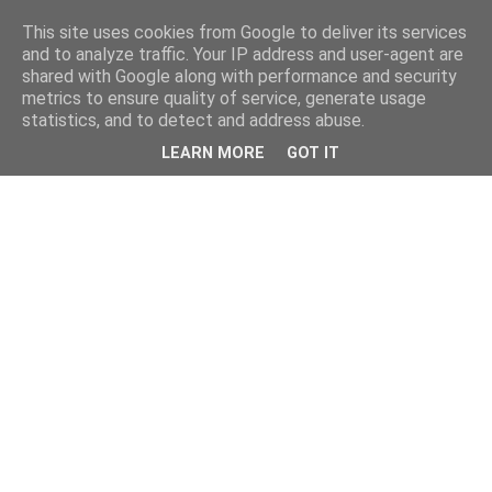
This site uses cookies from Google to deliver its services
and to analyze traffic. Your IP address and user-agent are
shared with Google along with performance and security
metrics to ensure quality of service, generate usage
statistics, and to detect and address abuse.
LEARN MORE
GOT IT