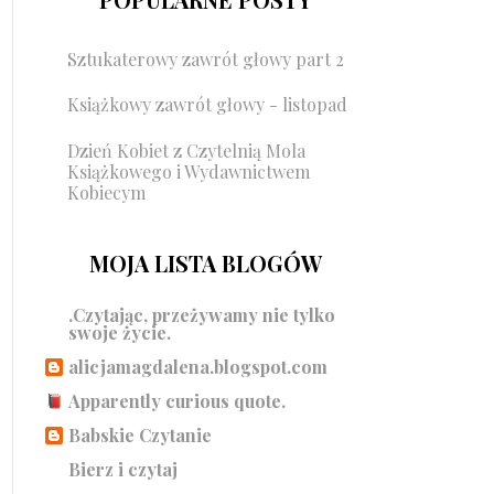
Sztukaterowy zawrót głowy part 2
Książkowy zawrót głowy - listopad
Dzień Kobiet z Czytelnią Mola
Książkowego i Wydawnictwem
Kobiecym
MOJA LISTA BLOGÓW
.Czytając, przeżywamy nie tylko
swoje życie.
alicjamagdalena.blogspot.com
Apparently curious quote.
Babskie Czytanie
Bierz i czytaj