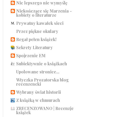
Nic lepszego nie wymyślę
Niekończące się Marzenia -
kobiety o literaturze
Prywatny kawałek sieci
Przez piękne okulary
Regał pełen książek!
Sekrety Literatury
Spojrzenie EM
Subiektywnie o książkach
Upolowane stronice...
Wtyczka Prozatorska blog
recenzencki
Wybrany świat historii
Z książką w chmurach
ZRECENZOWANO | Recenzje
książek