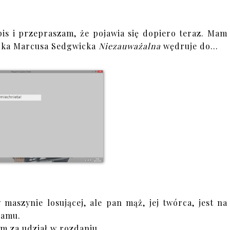
pis i przepraszam, że pojawia się dopiero teraz. Mam
ążka Marcusa Sedgwicka
Niezauważalna
wędruje do...
aszynie losującej, ale pan mąż, jej twórca, jest na
ramu.
im za udział w rozdaniu.