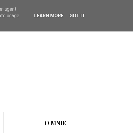
er-agent
rate usage
LEARN MORE
GOT IT
O MNIE