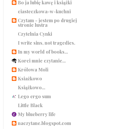
Bo ja lubię kawę i książki
ciasteczkowa-w-kuchni
Czytam - jestem po drugiej
stronie lustra
Czytelnia Cynki
I write sins, not tragedies.
In my world of books...
Korci mnie czytanie...
Królowa Moli
Ksiażkowo
Książkowo...
Lego ergo sum
Little Black
My blueberry life
naczytane.blogspot.com