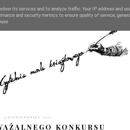
TRONIE
KONTAKT
CZYTELNIA PO GODZINACH
liver its services and to analyze traffic. Your IP address and us
rmance and security metrics to ensure quality of service, gene
buse.
, 4 PAŹDZIERNIKA 2015
WAŻALNEGO KONKURSU