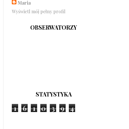
Maria
Wyświetl mój pełny profil
OBSERWATORZY
STATYSTYKA
1
6
1
0
3
9
4