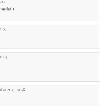
:23
maila! ;)
3:01
00:07
nika 2015 09:48