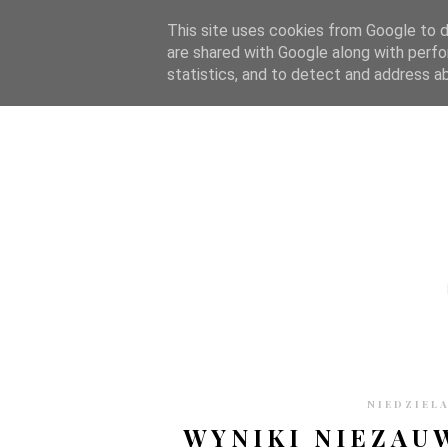
STRONA GŁÓWNA
WSPÓŁPRACA
RECENZJE
O S
This site uses cookies from Google to de
are shared with Google along with perfo
statistics, and to detect and address a
NIEDZIELA
WYNIKI NIEZAU