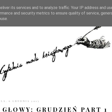
TRONIE
KONTAKT
CZYTELNIA PO GODZINACH
liver its services and to analyze traffic. Your IP address and us
rmance and security metrics to ensure quality of service, gene
buse.
ELA, 6 GRUDNIA 2015
 GŁOWY: GRUDZIEŃ PART 1