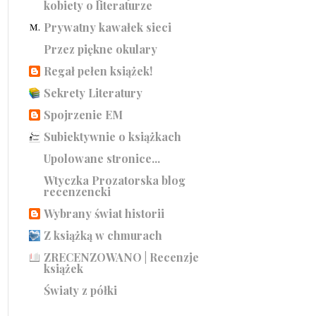
kobiety o literaturze
Prywatny kawałek sieci
Przez piękne okulary
Regał pełen książek!
Sekrety Literatury
Spojrzenie EM
Subiektywnie o książkach
Upolowane stronice...
Wtyczka Prozatorska blog
recenzencki
Wybrany świat historii
Z książką w chmurach
ZRECENZOWANO | Recenzje
książek
Światy z półki