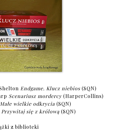
-Shelton
Endgame. Klucz niebios
(SQN)
Karp
Scenariusz mordercy
(HarperCollins)
Małe wielkie odkrycia
(SQN)
i
Przywitaj się z królową
(SQN)
ążki z biblioteki