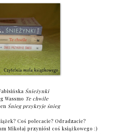
 Fabisińska
Śnieżynki
rg Wassmo
Te chwile
sen
Śnieg przykryje śnieg
siążek? Coś polecacie? Odradzacie?
am Mikołaj przyniósł coś książkowego :)