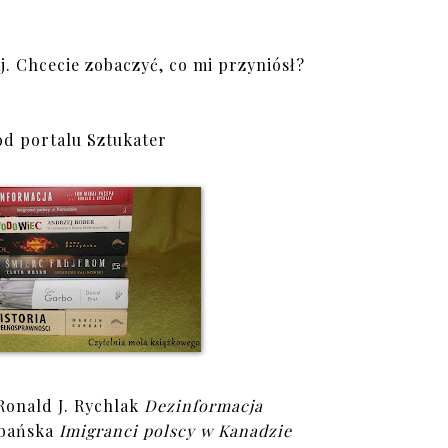
j. Chcecie zobaczyć, co mi przyniósł?
od portalu Sztukater
Ronald J. Rychlak
Dezinformacja
lbańska
Imigranci polscy w Kanadzie