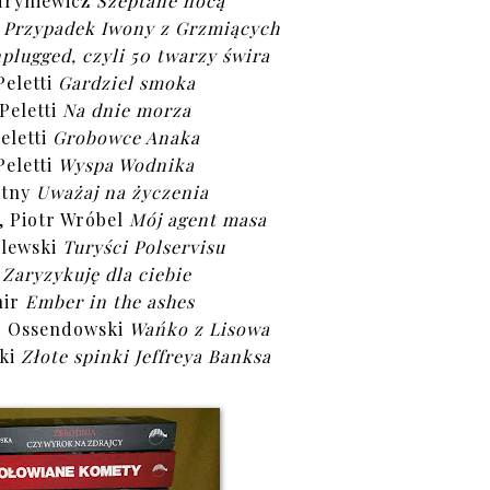
Hryniewicz
Szeptane nocą
h
Przypadek Iwony z Grzmiących
plugged, czyli 50 twarzy świra
Peletti
Gardziel smoka
Peletti
Na dnie morza
eletti
Grobowce Anaka
Peletti
Wyspa Wodnika
otny
Uważaj na życzenia
, Piotr Wróbel
Mój agent masa
olewski
Turyści Polservisu
i
Zaryzykuję dla ciebie
hir
Ember in the ashes
d Ossendowski
Wańko z Lisowa
ki
Złote spinki Jeffreya Banksa