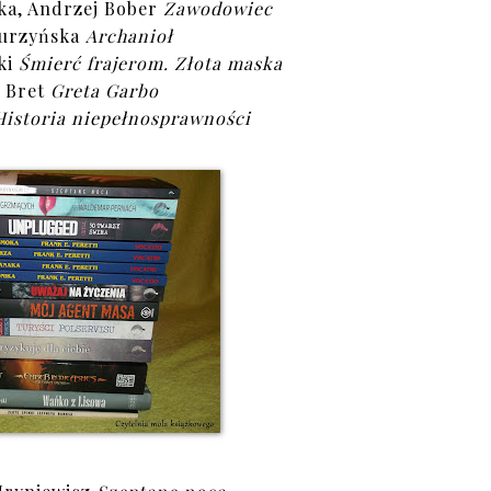
ka, Andrzej Bober
Zawodowiec
urzyńska
Archanioł
ki
Śmierć frajerom. Złota maska
 Bret
Greta Garbo
Historia niepełnosprawności