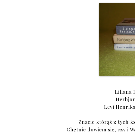
Liliana
Herbjo
Levi Henrik
Znacie którąś z tych k
Chętnie dowiem się, czy i W