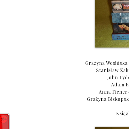
Grażyna Wosińska
Stanisław Za
John Ly
Adam Ł
Anna Ficne
Grażyna Biskups
Książ