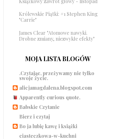
Książkowy zawrót głowy - listopad
Królewskie Piątki: #1 Stephen King
"Carrie"
James Clear "Atomowe nawyki.
Drobne zmiany, niezwykłe efekty"
MOJA LISTA BLOGÓW
.Czytając, przeżywamy nie tylko
swoje życie.
alicjamagdalena.blogspot.com
Apparently curious quote.
Babskie Czytanie
Bierz i czytaj
Bo ja lubię kawę i książki
ciasteczkowa-w-kuchni