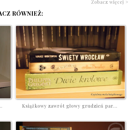
Zobacz więcej >
ACZ RÓWNIEŻ:
..
Książkowy zawrót głowy grudzień par...