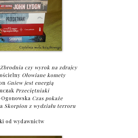
Zbrodnia czy wyrok na zdrajcy
kościelny
Ołowiane komety
don
Gniew jest energią
uczak
Przeciętniaki
r-Ogonowska
Czas pokaże
ka
Skorpion z wydziału terroru
ki od wydawnictw