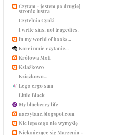
Czytam - jestem po drugiej
stronie lustra
Czytelnia Cynki
I write sins, not tragedies.
In my world of books...
Korci mnie czytanie...
Królowa Moli
Ksiażkowo
Książkowo...
Lego ergo sum
Little Black
My blueberry life
naczytane.blogspot.com
Nic lepszego nie wymyślę
Niekończące się Marzenia -