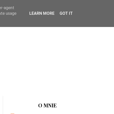
er-agent
rate usage
LEARN MORE
GOT IT
O MNIE