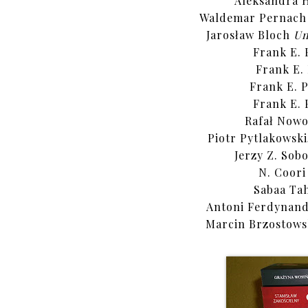
Aleksandra 
Waldemar Pernac
Jarosław Bloch
Un
Frank E. 
Frank E. 
Frank E. P
Frank E. 
Rafał Now
Piotr Pytlakowski
Jerzy Z. Sob
N. Coor
Sabaa Ta
Antoni Ferdynan
Marcin Brzostows