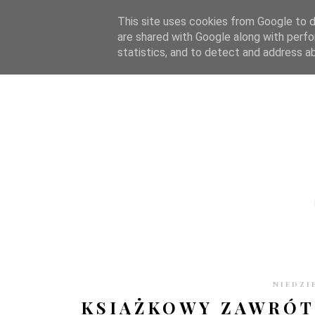
STRONA GŁÓWNA
WSPÓŁPRACA
RECENZJE
O S
This site uses cookies from Google to de
are shared with Google along with perfo
statistics, and to detect and address a
NIEDZI
KSIĄŻKOWY ZAWRÓT