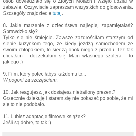
osób dowiedziało się o Złotych Molach i wzięło udział w
zabawie. Oczywiście zapraszam wszystkich do głosowania.
Szczegóły znajdziecie
tutaj
.
8. Jakie marzenie z dzieciństwa najlepiej zapamiętałaś?
Sprawdziło się?
Tylko się nie śmiejcie. Zawsze zazdrościłam starszym od
siebie kuzynkom tego, że kiedy jeżdżą samochodem ze
swoim chłopakiem, to siedzą obok niego z przodu. Też tak
chciałam. I doczekałam się. Mam własnego szofera. I to
jakiego :)
9. Film, który poleciłabyś każdemu to...
W pogoni za szczęściem
.
10. Jak reagujesz, jak dostajesz nietrafiony prezent?
Grzecznie dziękuję i staram się nie pokazać po sobie, że mi
się to nie podobało.
11. Lubisz adaptacje filmowe książek?
Jeśli są dobre, to tak :)