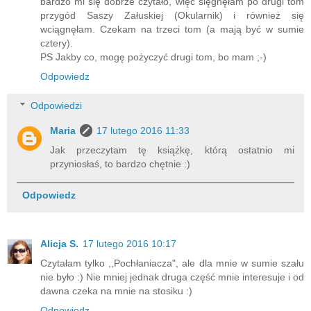
bardzo mi się dobrze czytało, więc sięgnęłam po drugi tom
przygód Saszy Załuskiej (Okularnik) i również się
wciągnęłam. Czekam na trzeci tom (a mają być w sumie
cztery).
PS Jakby co, mogę pożyczyć drugi tom, bo mam ;-)
Odpowiedz
Odpowiedzi
Maria
17 lutego 2016 11:33
Jak przeczytam tę książkę, którą ostatnio mi
przyniosłaś, to bardzo chętnie :)
Odpowiedz
Alicja S.
17 lutego 2016 10:17
Czytałam tylko ,,Pochłaniacza", ale dla mnie w sumie szału
nie było :) Nie mniej jednak druga część mnie interesuje i od
dawna czeka na mnie na stosiku :)
Odpowiedz