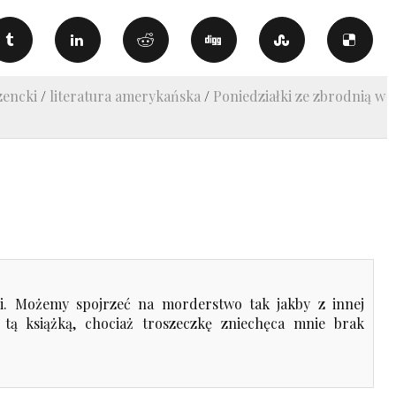
zencki
/
literatura amerykańska
/
Poniedziałki ze zbrodnią w
ki. Możemy spojrzeć na morderstwo tak jakby z innej
 tą książką, chociaż troszeczkę zniechęca mnie brak