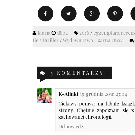
Maria
18:02
2016
/
egzemplarz recen
tle
/
thriller
/
Wydawnictwo Czarna Owca
5 KOMENTARZY :
K-Alinki
19 grudnia 2016 23:04
Ciekawy pomysł na fabułę książ
strony. Chętnie zapoznam się z
zachowanej chronologii.
Odpowiedz