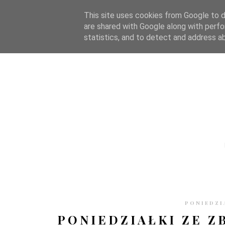
STRONA GŁÓWNA
WSPÓŁPRACA
RECENZJE
O S
This site uses cookies from Google to de
are shared with Google along with perfo
statistics, and to detect and address a
PONIEDZIA
PONIEDZIAŁKI ZE Z