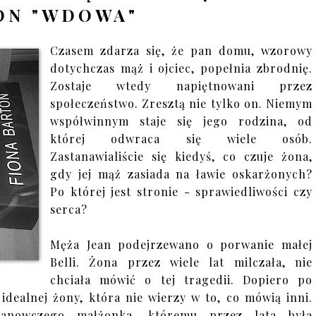
ON "WDOWA"
Czasem zdarza się, że pan domu, wzorowy
dotychczas mąż i ojciec, popełnia zbrodnię.
Zostaje wtedy napiętnowani przez
społeczeństwo. Zresztą nie tylko on. Niemym
współwinnym staje się jego rodzina, od
której odwraca się wiele osób.
Zastanawialiście się kiedyś, co czuje żona,
gdy jej mąż zasiada na ławie oskarżonych?
Po której jest stronie - sprawiedliwości czy
serca?
Męża Jean podejrzewano o porwanie małej
Belli. Żona przez wiele lat milczała, nie
chciała mówić o tej tragedii. Dopiero po
idealnej żony, która nie wierzy w to, co mówią inni.
tanowczego małżonka, któremu przez lata była