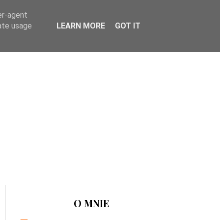
er-agent
rate usage
LEARN MORE
GOT IT
O MNIE