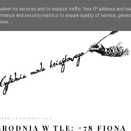
TRONIE
KONTAKT
CZYTELNIA PO GODZINACH
liver its services and to analyze traffic. Your IP address and us
rmance and security metrics to ensure quality of service, gene
buse.
ŁEK, 19 GRUDNIA 2016
BRODNIĄ W TLE: #78 FIONA