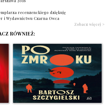
arszawa 2016
emplarza recenzenckiego dziękuję
er i Wydawnictwu Czarna Owca
Zobacz więcej >
ACZ RÓWNIEŻ: