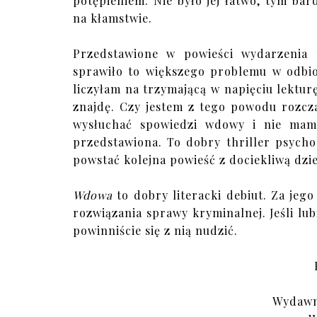
potępieniem. Nie było jej łatwo, tym bar
na kłamstwie.
Przedstawione w powieści wydarzenia 
sprawiło to większego problemu w odbio
liczyłam na trzymającą w napięciu lekturę
znajdę. Czy jestem z tego powodu rozcz
wysłuchać spowiedzi wdowy i nie mam
przedstawiona. To dobry thriller psych
powstać kolejna powieść z dociekliwą dzi
Wdowa
to dobry literacki debiut. Za je
rozwiązania sprawy kryminalnej. Jeśli lub
powinniście się z nią nudzić.
Wydawn