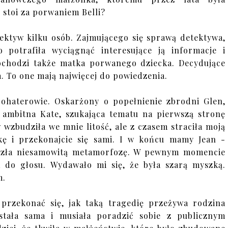
stoi za porwaniem Belli?
pektyw kilku osób. Zajmującego się sprawą detektywa,
 potrafiła wyciągnąć interesujące ją informacje i
dochodzi także matka porwanego dziecka. Decydujące
a. To one mają najwięcej do powiedzenia.
 bohaterowie. Oskarżony o popełnienie zbrodni Glen,
 ambitna Kate, szukająca tematu na pierwszą stronę
 wzbudziła we mnie litość, ale z czasem straciła moją
żkę i przekonajcie się sami. I w końcu mamy Jean -
eszła niesamowitą metamorfozę. W pewnym momencie
 do głosu. Wydawało mi się, że była szarą myszką.
m.
 przekonać się, jak taką tragedię przeżywa rodzina
stała sama i musiała poradzić sobie z publicznym