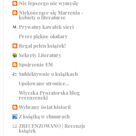
Nic lepszego nie wymyślę
Niekończące się Marzenia -
kobiety o literaturze
Prywatny kawałek sieci
Przez piękne okulary
Regał pełen książek!
Sekrety Literatury
Spojrzenie EM
Subiektywnie o książkach
Upolowane stronice...
Wtyczka Prozatorska blog
recenzencki
Wybrany świat historii
Z książką w chmurach
ZRECENZOWANO | Recenzje
książek