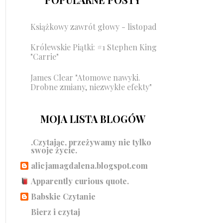
Książkowy zawrót głowy - listopad
Królewskie Piątki: #1 Stephen King
"Carrie"
James Clear "Atomowe nawyki.
Drobne zmiany, niezwykłe efekty"
MOJA LISTA BLOGÓW
.Czytając, przeżywamy nie tylko
swoje życie.
alicjamagdalena.blogspot.com
Apparently curious quote.
Babskie Czytanie
Bierz i czytaj