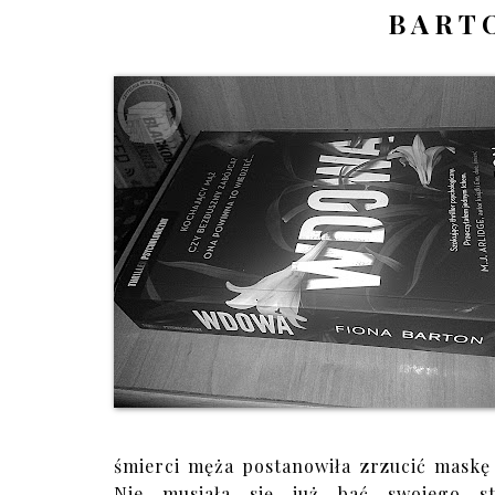
BART
śmierci męża postanowiła zrzucić maskę 
Nie musiała się już bać swojego s