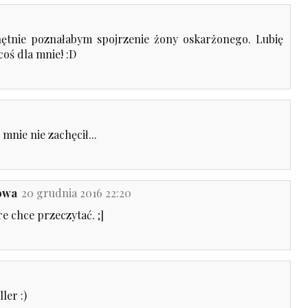
hętnie poznałabym spojrzenie żony oskarżonego. Lubię
coś dla mnie! :D
mnie nie zachęcił...
łowa
20 grudnia 2016 22:20
re chce przeczytać. ;]
ler :)