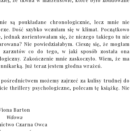
dziej, że tkwiła w małżeństwie, które było zbudowane
nie są poukładane chronologicznie, lecz mnie nie
rze. Dość szybko wczułam się w klimat. Początkowo
, jednak zorientowałam się, że niczego takiego tu nie
arowana? Nie powiedziałabym. Cieszę się, że mogłam
 zarzutów co do tego, w jaki sposób została ona
ologiczny. Zakończenie mnie zaskoczyło. Wiem, że ma
ennikarką. Już teraz jestem głodna wrażeń.
go pośrednictwem możemy zajrzeć za kulisy trudnej do
icie thrillery psychologiczne, polecam tę książkę. Nie
Fiona Barton
Wdowa
ictwo Czarna Owca