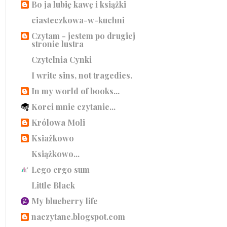
Bo ja lubię kawę i książki
ciasteczkowa-w-kuchni
Czytam - jestem po drugiej
stronie lustra
Czytelnia Cynki
I write sins, not tragedies.
In my world of books...
Korci mnie czytanie...
Królowa Moli
Ksiażkowo
Książkowo...
Lego ergo sum
Little Black
My blueberry life
naczytane.blogspot.com