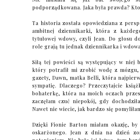
podporządkowana. Jaka była prawda? Kto 
Ta historia została opowiedziana z pers
ambitnej dziennikarki, która z każdego
tytułowej wdowy, czyli Jean. Do głosu 
role grają tu jednak dziennikarka i wdow
Siłą tej powieści są występujący w niej
który potrafił mi zrobić wodę z mózgu,
gazety, Dawn, matka Belli, która najpierw
sympatię. Dlaczego? Przeczytajcie ksią
bohaterkę, która na moich oczach prz
zaczęłam czuć niepokój, gdy dochodziła
Nawet nie wiecie, jak bardzo się pomyliła
Dzięki Fionie Barton miałam okazję, by
oskarżonego. Jean z dnia na dzień zo