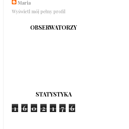
Maria
Wyświetl mój pełny profil
OBSERWATORZY
STATYSTYKA
1
6
0
2
1
7
6