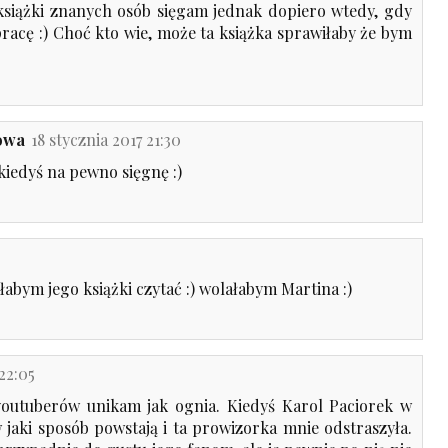
 książki znanych osób sięgam jednak dopiero wtedy, gdy
pracę :) Choć kto wie, może ta książka sprawiłaby że bym
łowa
18 stycznia 2017 21:30
kiedyś na pewno sięgnę :)
ałabym jego książki czytać :) wolałabym Martina :)
 22:05
youtuberów unikam jak ognia. Kiedyś Karol Paciorek w
 jaki sposób powstają i ta prowizorka mnie odstraszyła.