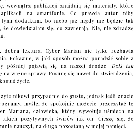
ę, wewnątrz publikacji znajdują się materiały, które
 aplikacji na smartfonie. Co prawda autor niby
 tymi dodatkami, bo niebo już nigdy nie będzie tak
ę, że dowiedziałam się, co zawierają. Nie, nie zdradzę
mi.
k dobra lektura. Cyber Marian nie tylko rozbawia
nia. Pokazuje, w jaki sposób można poradzić sobie z
zy później pojawią się na naszej drodze.
Dziś tak
ę na ważne sprawy. Posunę się nawet do stwierdzenia,
komuś życie.
ytelnikowi przypadnie do gustu, jednak jeśli znacie
programy, myślę, że spokojnie możecie przeczytać tę
yber Mariana, człowieka, który wywołuje uśmiech na
takich pozytywnych świrów jak on. Cieszę się, że
mnie nauczył, na długo pozostaną w mojej pamięci.