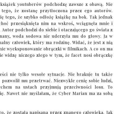
książek youtuberów podchodzę zawsze z obawą. Nie
 tego, że zostanę przytłoczona przez ego autorów.
ę tego, że szybko odłożę książkę na bok. Tak jednak
 choć przesiąknięta nim na wskroś, wciągnęła mnie i
 Autor podchodzi do siebie i otaczającego go świata z
znany, woda sodowa nie uderzyła mu do głowy. Ja w
lny człowiek, który ma rodzinę. Widać, że jest z nią
tnie wyeksponowanie obrączki w filmikach. A co on ma
ie widzę niczego złego w tym, że facet nosi obrączkę
ści nie tylko wesołe sytuacje. Nie brakuje tu także
h pozwolił mu przetrwać. Niezwykle cenię sobie ludzi,
echem na ustach przyjmują przeciwności losu. To
się. Nawet nie myślałam, że Cyber Marian ma za sobą
ego, że została napisana przez znanego człowieka. Jak