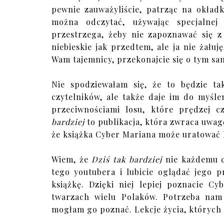
pewnie zauważyliście, patrząc na okładk
można odczytać, używając specjalnej
przestrzega, żeby nie zapoznawać się z
niebieskie jak przedtem, ale ja nie żałuj
Wam tajemnicy, przekonajcie się o tym sa
Nie spodziewałam się, że to będzie ta
czytelników, ale także daje im do myśle
przeciwnościami losu, które prędzej c
bardziej
to publikacja, która zwraca uwag
że książka Cyber Mariana może uratować 
Wiem, że
Dziś tak bardziej
nie każdemu cz
tego youtubera i lubicie oglądać jego 
książkę. Dzięki niej lepiej poznacie C
twarzach wielu Polaków. Potrzeba nam 
mogłam go poznać. Lekcje życia, których 