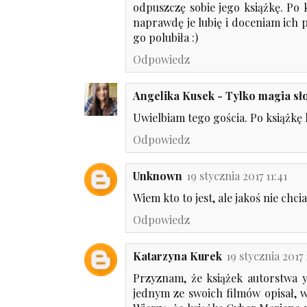
odpuszczę sobie jego książkę. Po
naprawdę je lubię i doceniam ich 
go polubiła :)
Odpowiedz
Angelika Kusek - Tylko magia s
Uwielbiam tego gościa. Po książkę 
Odpowiedz
Unknown
19 stycznia 2017 11:41
Wiem kto to jest, ale jakoś nie chci
Odpowiedz
Katarzyna Kurek
19 stycznia 2017
Przyznam, że książek autorstwa 
jednym ze swoich filmów opisał, w