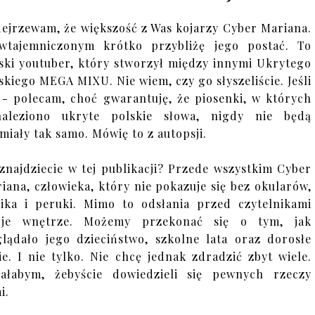
ejrzewam, że większość z Was kojarzy Cyber Mariana.
wtajemniczonym krótko przybliżę jego postać. To
ski youtuber, który stworzył między innymi Ukrytego
skiego MEGA MIXU. Nie wiem, czy go słyszeliście. Jeśli
 - polecam, choć gwarantuję, że piosenki, w których
naleziono ukryte polskie słowa, nigdy nie będą
miały tak samo. Mówię to z autopsji.
znajdziecie w tej publikacji? Przede wszystkim Cyber
iana, człowieka, który nie pokazuje się bez okularów,
ika i peruki. Mimo to odsłania przed czytelnikami
oje wnętrze. Możemy przekonać się o tym, jak
lądało jego dzieciństwo, szkolne lata oraz dorosłe
ie. I nie tylko. Nie chcę jednak zdradzić zbyt wiele.
ałabym, żebyście dowiedzieli się pewnych rzeczy
i.