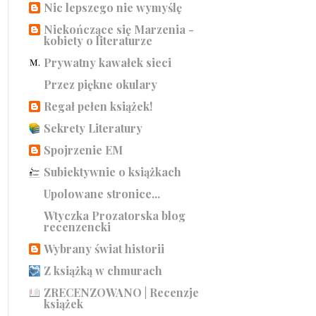
Nic lepszego nie wymyślę
Niekończące się Marzenia -
kobiety o literaturze
Prywatny kawałek sieci
Przez piękne okulary
Regał pełen książek!
Sekrety Literatury
Spojrzenie EM
Subiektywnie o książkach
Upolowane stronice...
Wtyczka Prozatorska blog
recenzencki
Wybrany świat historii
Z książką w chmurach
ZRECENZOWANO | Recenzje
książek