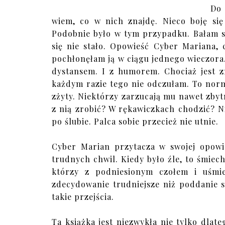
Do 
wiem, co w nich znajdę. Nieco boję się
Podobnie było w tym przypadku. Bałam si
się nie stało. Opowieść Cyber Mariana,
pochłonęłam ją w ciągu jednego wieczora.
dystansem. I z humorem. Chociaż jest 
każdym razie tego nie odczułam. To norma
zżyty. Niektórzy zarzucają mu nawet zby
z nią zrobić? W rękawiczkach chodzić? N
po ślubie. Palca sobie przecież nie utnie.
Cyber Marian przytacza w swojej opowie
trudnych chwil. Kiedy było źle, to śmiec
którzy z podniesionym czołem i uśmi
zdecydowanie trudniejsze niż poddanie 
takie przejścia.
Ta książka jest niezwykła nie tylko dlat