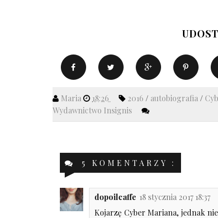
UDOST
Maria
18:26
2016
/
autobiografia
/
Cyb
Wydawnictwo Insignis
5 KOMENTARZY :
dopoilcaffe
18 stycznia 2017 18:37
Kojarzę Cyber Mariana, jednak nie 