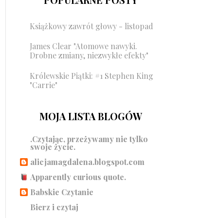
Książkowy zawrót głowy - listopad
James Clear "Atomowe nawyki.
Drobne zmiany, niezwykłe efekty"
Królewskie Piątki: #1 Stephen King
"Carrie"
MOJA LISTA BLOGÓW
.Czytając, przeżywamy nie tylko
swoje życie.
alicjamagdalena.blogspot.com
Apparently curious quote.
Babskie Czytanie
Bierz i czytaj