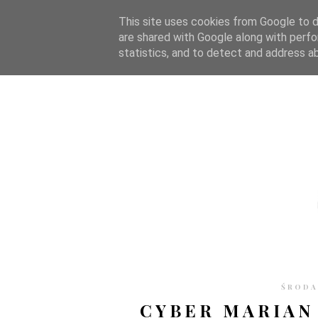
STRONA GŁÓWNA
WSPÓŁPRACA
RECENZJE
O S
This site uses cookies from Google to de
are shared with Google along with perfo
statistics, and to detect and address a
ŚRODA
CYBER MARIAN 