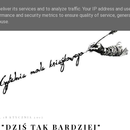
TRONIE
KONTAKT
CZYTELNIA PO GODZINACH
liver its services and to analyze traffic. Your IP address and us
rmance and security metrics to ensure quality of service, gene
buse.
, 18 STYCZNIA 2017
"DZIŚ TAK BARDZIEJ"