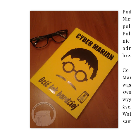
Pod
Nie
pol
Pol
nie
od
brz
Co 
Mar
wąs
sw
wyg
życ
Wol
sam