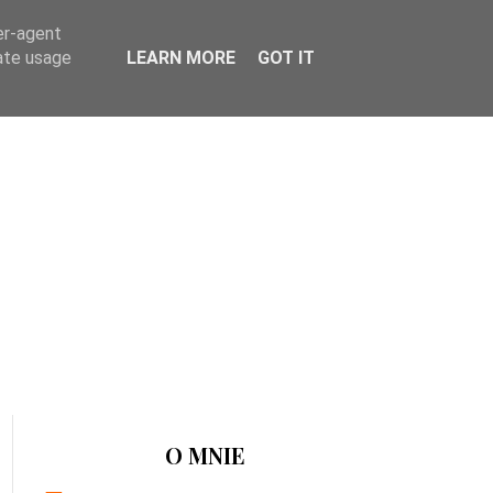
er-agent
rate usage
LEARN MORE
GOT IT
O MNIE