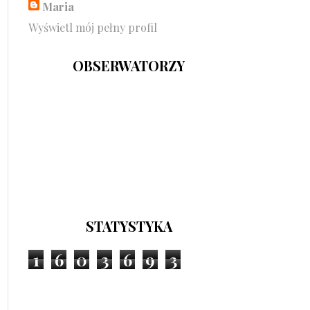
Maria
Wyświetl mój pełny profil
OBSERWATORZY
STATYSTYKA
1
6
0
3
6
9
3