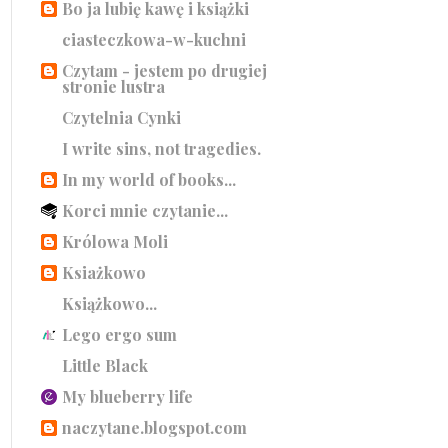
Bo ja lubię kawę i książki
ciasteczkowa-w-kuchni
Czytam - jestem po drugiej
stronie lustra
Czytelnia Cynki
I write sins, not tragedies.
In my world of books...
Korci mnie czytanie...
Królowa Moli
Ksiażkowo
Książkowo...
Lego ergo sum
Little Black
My blueberry life
naczytane.blogspot.com