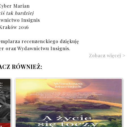
Cyber Marian
iś tak bardziej
wnictwo Insignis
Kraków 2016
emplarza recenzenckiego dziękuję
er oraz Wydawnictwu Insignis.
Zobacz więcej >
ACZ RÓWNIEŻ: