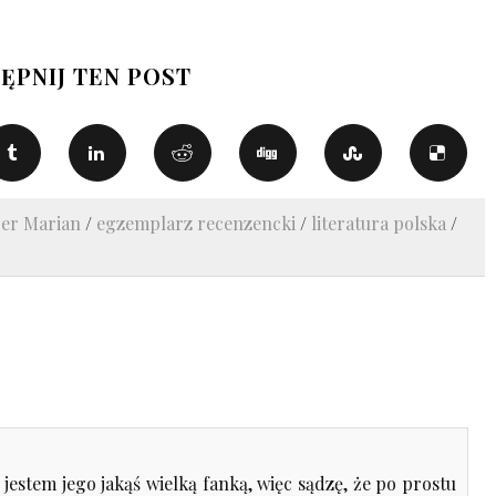
ĘPNIJ TEN POST
er Marian
/
egzemplarz recenzencki
/
literatura polska
/
jestem jego jakąś wielką fanką, więc sądzę, że po prostu