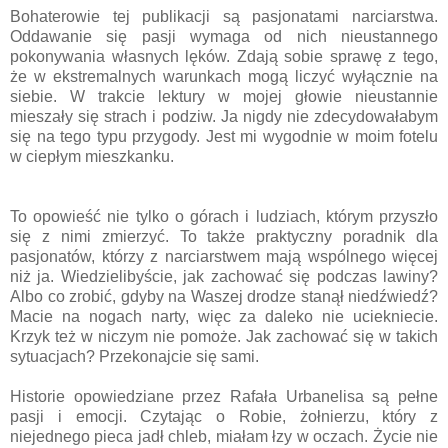
Bohaterowie tej publikacji są pasjonatami narciarstwa.
Oddawanie się pasji wymaga od nich nieustannego
pokonywania własnych lęków. Zdają sobie sprawę z tego,
że w ekstremalnych warunkach mogą liczyć wyłącznie na
siebie. W trakcie lektury w mojej głowie nieustannie
mieszały się strach i podziw. Ja nigdy nie zdecydowałabym
się na tego typu przygody. Jest mi wygodnie w moim fotelu
w ciepłym mieszkanku.
To opowieść nie tylko o górach i ludziach, którym przyszło
się z nimi zmierzyć. To także praktyczny poradnik dla
pasjonatów, którzy z narciarstwem mają wspólnego więcej
niż ja. Wiedzielibyście, jak zachować się podczas lawiny?
Albo co zrobić, gdyby na Waszej drodze stanął niedźwiedź?
Macie na nogach narty, więc za daleko nie uciekniecie.
Krzyk też w niczym nie pomoże. Jak zachować się w takich
sytuacjach? Przekonajcie się sami.
Historie opowiedziane przez Rafała Urbanelisa są pełne
pasji i emocji. Czytając o Robie, żołnierzu, który z
niejednego pieca jadł chleb, miałam łzy w oczach. Życie nie