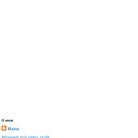
O mnie
Maria
Wyświetl mój pełny profil