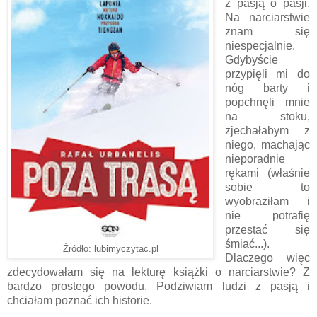
z pasją o pasji.
Na narciarstwie
znam się
niespecjalnie.
Gdybyście
przypięli mi do
nóg barty i
popchnęli mnie
na stoku,
zjechałabym z
niego, machając
nieporadnie
rękami (właśnie
sobie to
wyobraziłam i
nie potrafię
przestać się
śmiać...).
Żródło: lubimyczytac.pl
Dlaczego więc
zdecydowałam się na lekturę książki o narciarstwie? Z
bardzo prostego powodu. Podziwiam ludzi z pasją i
chciałam poznać ich historie.