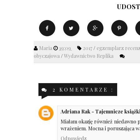
UDOST
Maria
19:09
2017
/
egzemplarz recen
obyczajowa
/
Wydawnictwo Replika
2 KOMENTARZE :
Adriana Rak - Tajemnicze książk
Miałam okazję również niedawno pr
wrażeniem. Mocna i poruszająca wa
Odpowiedz