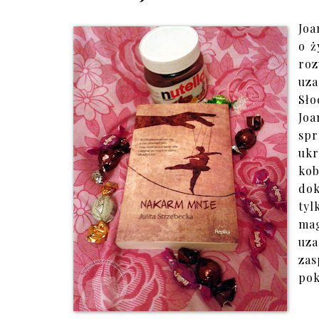
Joa
o ż
roz
uza
Sło
Joa
spr
ukr
kob
dok
ty
mag
uza
za
po