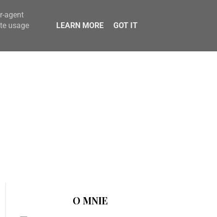
er-agent
ate usage
LEARN MORE
GOT IT
O MNIE