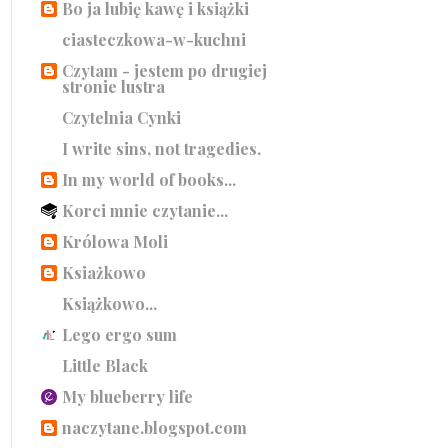
Bo ja lubię kawę i książki
ciasteczkowa-w-kuchni
Czytam - jestem po drugiej
stronie lustra
Czytelnia Cynki
I write sins, not tragedies.
In my world of books...
Korci mnie czytanie...
Królowa Moli
Ksiażkowo
Książkowo...
Lego ergo sum
Little Black
My blueberry life
naczytane.blogspot.com