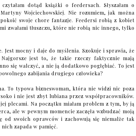
 czytałam dotąd książki o feedersach. Słyszałam o
 Martyny Wojciechowskiej. Nie rozumiem, jak można
pokoić swoje chore fantazje. Feedersi robią z kobiet
ymi zwałami tłuszczu, które nie robią nic innego, tylko
je. Jest mocny i daje do myślenia. Szokuje i sprawia, że
Najgorsze jest to, że takie rzeczy faktycznie mają
nno się walczyć, a nie ją dodatkowo pogłębiać. To jest
powolnego zabijania drugiego człowieka?
a. To typowa bizneswoman, która nie widzi nic poza
soko i nie jest zbyt lubiana przez współpracowników.
a jej plecami. Na początku miałam problem z tym, by ją
serca, ale w pewnym momencie zaczęła wzbudzać moją
 się od swoich oprawców i zachowują się niemalże tak
 z nich zapada w pamięć.