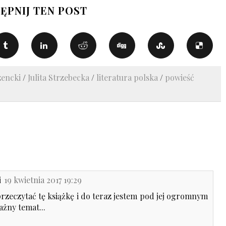
ĘPNIJ TEN POST
zencki
/
Julita Strzebecka
/
literatura polska
/
powieść
i
19 kwietnia 2017 19:29
zeczytać tę książkę i do teraz jestem pod jej ogromnym
żny temat...