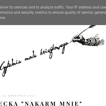
TRONIE
KONTAKT
CZYTELNIA PO GODZINACH
liver its services and to analyze traffic. Your IP address and us
rmance and security metrics to ensure quality of service, gener
use.
, 19 KWIETNIA 2017
BECKA "NAKARM MNIE"