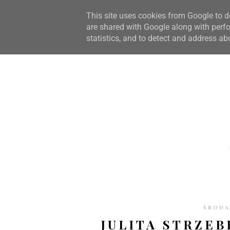
STRONA GŁÓWNA
WSPÓŁPRACA
RECENZJE
O S
This site uses cookies from Google to de
are shared with Google along with perfo
statistics, and to detect and address ab
ŚRODA
JULITA STRZE