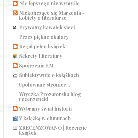
Nic lepszego nie wymyślę
Niekończące się Marzenia -
kobiety o literaturze
Prywatny kawałek sieci
Przez piękne okulary
Regał pełen książek!
Sekrety Literatury
Spojrzenie EM
Subiektywnie o książkach
Upolowane stronice...
Wtyczka Prozatorska blog
recenzencki
Wybrany świat historii
Z książką w chmurach
ZRECENZOWANO | Recenzje
książek