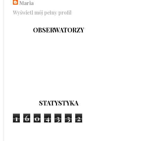
Maria
Wyświetl mój pełny profil
OBSERWATORZY
STATYSTYKA
1
6
0
4
3
3
2