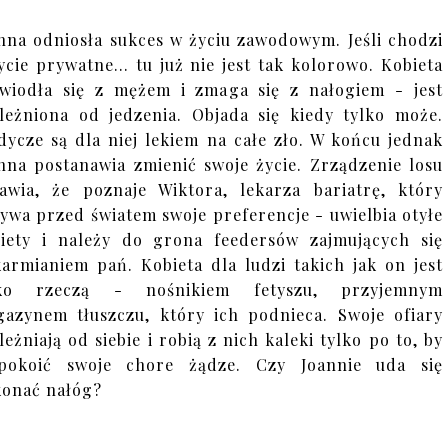
nna odniosła sukces w życiu zawodowym. Jeśli chodzi
ycie prywatne... tu już nie jest tak kolorowo. Kobieta
wiodła się z mężem i zmaga się z nałogiem - jest
leżniona od jedzenia. Objada się kiedy tylko może.
dycze są dla niej lekiem na całe zło. W końcu jednak
nna postanawia zmienić swoje życie. Zrządzenie losu
awia, że poznaje Wiktora, lekarza bariatrę, który
ywa przed światem swoje preferencje - uwielbia otyłe
iety i należy do grona feedersów zajmujących się
armianiem pań. Kobieta dla ludzi takich jak on jest
lko rzeczą - nośnikiem fetyszu, przyjemnym
azynem tłuszczu, który ich podnieca. Swoje ofiary
leżniają od siebie i robią z nich kaleki tylko po to, by
spokoić swoje chore żądze. Czy Joannie uda się
konać nałóg?