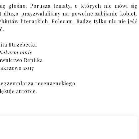
 się głośno. Porusza tematy, o których nie mówi się
t długo przyzwalaliśmy na powolne zabijanie kobiet.
iutów literackich. Polecam. Radzę tylko nic nie jeść
ć.
lita Strzebecka
Nakarm mnie
wnictwo Replika
akrzewo 2017
 egzemplarza recenzenckiego
iękuję autorce.