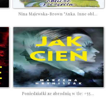
Nina Majewska-Brown "Anka. Inne obl...
Poniedziałki ze zbrodnią w tle: #55...