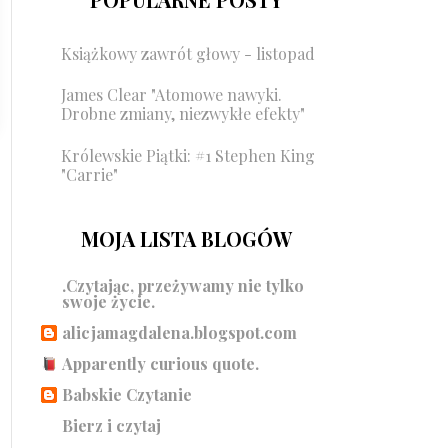
Książkowy zawrót głowy - listopad
James Clear "Atomowe nawyki.
Drobne zmiany, niezwykłe efekty"
Królewskie Piątki: #1 Stephen King
"Carrie"
MOJA LISTA BLOGÓW
.Czytając, przeżywamy nie tylko
swoje życie.
alicjamagdalena.blogspot.com
Apparently curious quote.
Babskie Czytanie
Bierz i czytaj