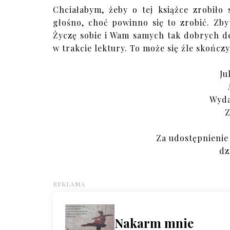
Chciałabym, żeby o tej książce zrobiło
głośno, choć powinno się to zrobić. Zby
Życzę sobie i Wam samych tak dobrych deb
w trakcie lektury. To może się źle skończy
Ju
Wyda
Z
Za udostępnienie
dz