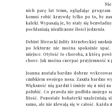
Nie
nich parę lat temu, oglądając program
komuś robić krzywdę tylko po to, by zas
kaleki. Wypasają je, by stały się bezwładn
pochłaniają niezliczone ilości jedzenia.
Debiut literacki Julity Strzebeckiej szoku
po lekturze nie można spokojnie spać. 
miejsce. Otyłość to choroba, z którą powi
chore. Jak można czerpać przyjemność z 
Joanna została bardzo dobrze wykreowan
czubkiem swojego nosa. Zaszła bardzo wy
Większość nią gardzi i śmieje się z niej z
polubić. Co prawda nie podbiła mojego 
litość. Pozostałe bohaterki uzależniają
samo, ale nie zlewają się w całość. Każda